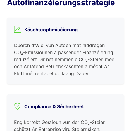
Autofinanzéierungsstrategie
Käschteoptimiséierung
Duerch d’Wiel vun Autoen mat niddregen
CO₂-Emissiounen a passender Finanzéierung
reduzéiert Dir net nëmmen d’CO₂-Steier, mee
och Är lafend Betriebskäschten a mécht Är
Flott méi rentabel op laang Dauer.
Compliance & Sécherheet
Eng korrekt Gestioun vun der CO₂-Steier
schützt Är Entreprise viru Steierrisiken,