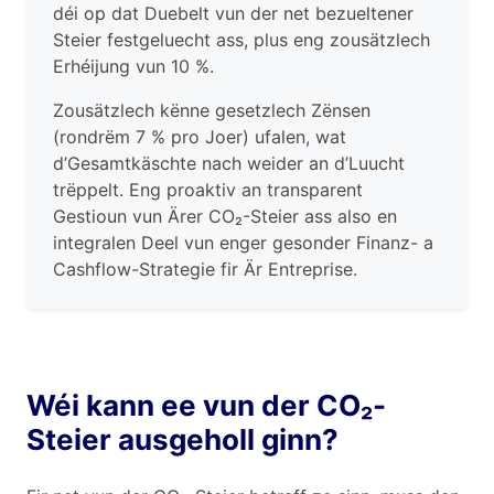
déi op dat Duebelt vun der net bezueltener
Steier festgeluecht ass, plus eng zousätzlech
Erhéijung vun 10 %.
Zousätzlech kënne gesetzlech Zënsen
(rondrëm 7 % pro Joer) ufalen, wat
d’Gesamtkäschte nach weider an d’Luucht
trëppelt. Eng proaktiv an transparent
Gestioun vun Ärer CO₂-Steier ass also en
integralen Deel vun enger gesonder Finanz- a
Cashflow-Strategie fir Är Entreprise.
Wéi kann ee vun der CO₂-
Steier ausgeholl ginn?