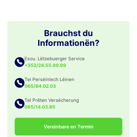
Brauchst du
Informationën?
Esou. Lëtzebuerger Service
+352/24.55.99.99
Tel Perséinlech Léinen
065/84.02.03
Tel Prêten Versécherung
065/14.03.85
Vereinbare en Termin