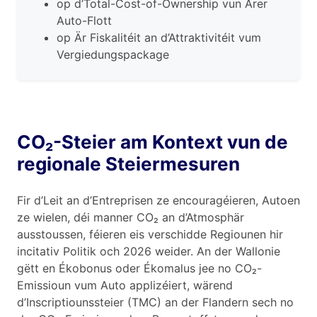
op d’Total-Cost-of-Ownership vun Ärer
Auto-Flott
op Är Fiskalitéit an d’Attraktivitéit vum
Vergiedungspackage
CO₂-Steier am Kontext vun de
regionale Steiermesuren
Fir d’Leit an d’Entreprisen ze encouragéieren, Autoen
ze wielen, déi manner CO₂ an d’Atmosphär
ausstoussen, féieren eis verschidde Regiounen hir
incitativ Politik och 2026 weider. An der Wallonie
gëtt en Ékobonus oder Ékomalus jee no CO₂-
Emissioun vum Auto applizéiert, wärend
d’Inscriptiounssteier (TMC) an der Flandern sech no