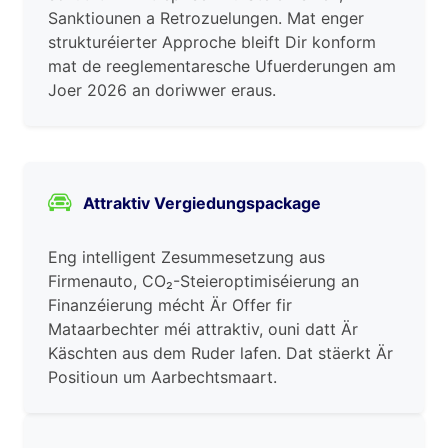
Sanktiounen a Retrozuelungen. Mat enger
strukturéierter Approche bleift Dir konform
mat de reeglementaresche Ufuerderungen am
Joer 2026 an doriwwer eraus.
Attraktiv Vergiedungspackage
Eng intelligent Zesummesetzung aus
Firmenauto, CO₂-Steieroptimiséierung an
Finanzéierung mécht Är Offer fir
Mataarbechter méi attraktiv, ouni datt Är
Käschten aus dem Ruder lafen. Dat stäerkt Är
Positioun um Aarbechtsmaart.