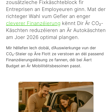
zousätzleche Fixkäschteblock fir
Entreprisen an Employeuren ginn. Mat der
richteger Wahl vum Gefier an enger
cleverer Finanzéierung
kënnt Dir Är CO₂-
Käschten reduzéieren an Är Autokäschten
am Joer 2026 optimal plangen.
Mir hëllefen Iech dobäi, d’Auswierkunge vun der
CO₂-Steier op Äre Flott ze verstoen an déi passend
Finanzéierungsléisung ze fannen, déi bei Äert
Budget an Är Mobilitéitsbesoinen passt.