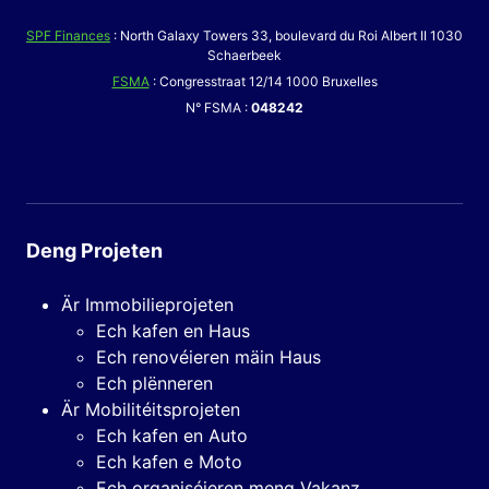
SPF Finances
: North Galaxy Towers 33, boulevard du Roi Albert II 1030
Schaerbeek
FSMA
: Congresstraat 12/14 1000 Bruxelles
N° FSMA :
048242
Deng Projeten
Är Immobilieprojeten
Ech kafen en Haus
Ech renovéieren mäin Haus
Ech plënneren
Är Mobilitéitsprojeten
Ech kafen en Auto
Ech kafen e Moto
Ech organiséieren meng Vakanz