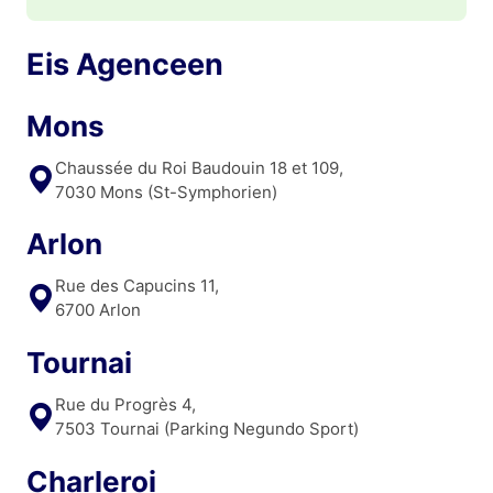
Eis Agenceen
Mons
Chaussée du Roi Baudouin 18 et 109,
7030 Mons (St-Symphorien)
Arlon
Rue des Capucins 11,
6700 Arlon
Tournai
Rue du Progrès 4,
7503 Tournai (Parking Negundo Sport)
Charleroi