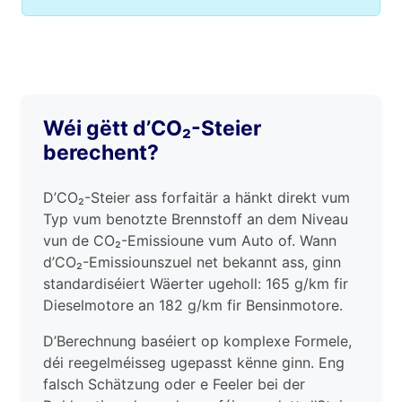
Wéi gëtt d’CO₂-Steier
berechent?
D’CO₂-Steier ass forfaitär a hänkt direkt vum
Typ vum benotzte Brennstoff an dem Niveau
vun de CO₂-Emissioune vum Auto of. Wann
d’CO₂-Emissiounszuel net bekannt ass, ginn
standardiséiert Wäerter ugeholl: 165 g/km fir
Dieselmotore an 182 g/km fir Bensinmotore.
D’Berechnung baséiert op komplexe Formele,
déi reegelméisseg ugepasst kënne ginn. Eng
falsch Schätzung oder e Feeler bei der