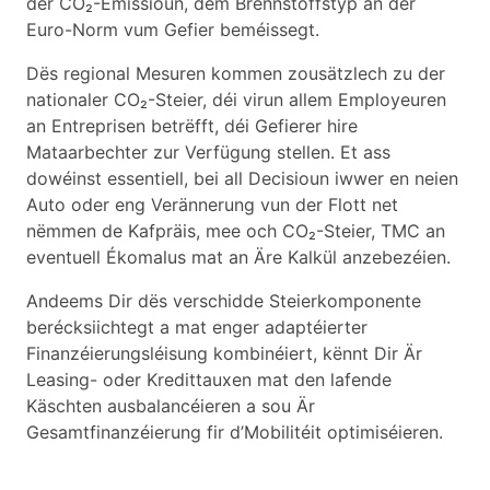
der CO₂-Emissioun, dem Brennstoffstyp an der
Euro-Norm vum Gefier beméissegt.
Dës regional Mesuren kommen zousätzlech zu der
nationaler CO₂-Steier, déi virun allem Employeuren
an Entreprisen betrëfft, déi Gefierer hire
Mataarbechter zur Verfügung stellen. Et ass
dowéinst essentiell, bei all Decisioun iwwer en neien
Auto oder eng Verännerung vun der Flott net
nëmmen de Kafpräis, mee och CO₂-Steier, TMC an
eventuell Ékomalus mat an Äre Kalkül anzebezéien.
Andeems Dir dës verschidde Steierkomponente
berécksiichtegt a mat enger adaptéierter
Finanzéierungsléisung kombinéiert, kënnt Dir Är
Leasing- oder Kredittauxen mat den lafende
Käschten ausbalancéieren a sou Är
Gesamtfinanzéierung fir d’Mobilitéit optimiséieren.