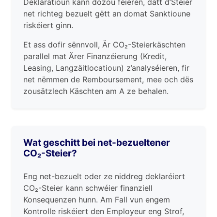
Deklaratioun kann dozou féieren, datt d’Steier
net richteg bezuelt gëtt an domat Sanktioune
riskéiert ginn.
Et ass dofir sënnvoll, Är CO₂-Steierkäschten
parallel mat Ärer Finanzéierung (Kredit,
Leasing, Langzäitlocatioun) z’analyséieren, fir
net nëmmen de Remboursement, mee och dës
zousätzlech Käschten am A ze behalen.
Wat geschitt bei net-bezueltener
CO₂-Steier?
Eng net-bezuelt oder ze niddreg deklaréiert
CO₂-Steier kann schwéier finanziell
Konsequenzen hunn. Am Fall vun engem
Kontrolle riskéiert den Employeur eng Strof,