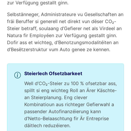
zur Verfügung gestallt ginn.
Selbstänneger, Administrateure vu Gesellschaften an
fräi Beruffer si generell net direkt vun dëser CO₂-
Steier betraff, soulaang d’Gefierer net als Virdeel an
Natura fir Employéen zur Verfügung gestallt ginn.
Dofir ass et wichteg, d’Benotzungsmodalitéiten an
d’Besëtzerstruktur vum Auto genee ze kennen.
Steierlech Ofsetzbarkeet
Well d’CO₂-Steier zu 100 % ofsetzbar ass,
spillt si eng wichteg Roll an Ärer Käschte-
an Steierplanung. Eng clever
Kombinatioun aus richteger Gefierwahl a
passender Autofinanzéierung kann
d’Netto-Belaaschtung fir Är Entreprise
däitlech reduzéieren.