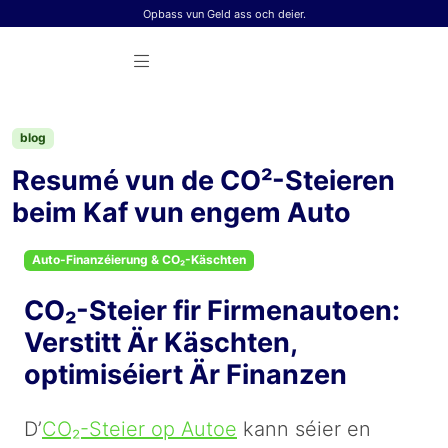
Skip to content
Opbass vun Geld ass och deier.
blog
Resumé vun de CO²-Steieren
beim Kaf vun engem Auto
Auto-Finanzéierung & CO₂-Käschten
CO₂-Steier fir Firmenautoen:
Verstitt Är Käschten,
optimiséiert Är Finanzen
D’
CO₂-Steier op Autoe
kann séier en