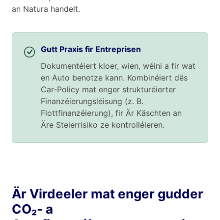
an Natura handelt.
Gutt Praxis fir Entreprisen
Dokumentéiert kloer, wien, wéini a fir wat
en Auto benotze kann. Kombinéiert dës
Car-Policy mat enger strukturéierter
Finanzéierungsléisung (z. B.
Flottfinanzéierung), fir Är Käschten an
Äre Steierrisiko ze kontrolléieren.
Är Virdeeler mat enger gudder
CO₂- a