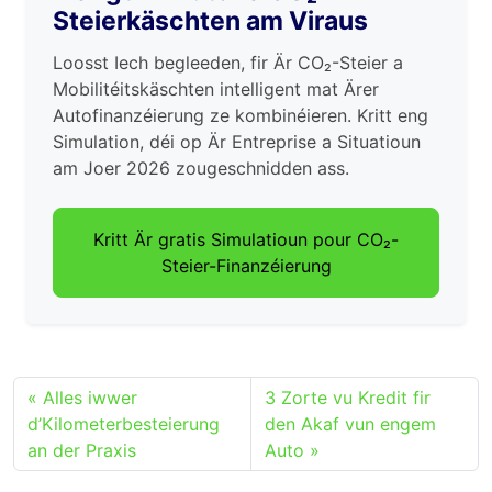
Steierkäschten am Viraus
Loosst Iech begleeden, fir Är CO₂-Steier a
Mobilitéitskäschten intelligent mat Ärer
Autofinanzéierung ze kombinéieren. Kritt eng
Simulation, déi op Är Entreprise a Situatioun
am Joer 2026 zougeschnidden ass.
Kritt Är gratis Simulatioun pour CO₂-
Steier-Finanzéierung
Alles iwwer
3 Zorte vu Kredit fir
d’Kilometerbesteierung
den Akaf vun engem
an der Praxis
Auto