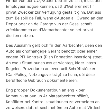
Fir net vun der CO₂-Steier betraff ze sinn, muss den
Employeur nogoe kënnen, datt d’Gefierer net fir
privat Zwecker zur Verfügung gestallt ginn. Dat ass
zum Beispill de Fall, wann d’Autoen all Owend an den
Depot oder an de Garage vun der Gesellschaft
zréckkommen an d’Mataarbechter se net privat
dierfen notzen.
Dës Ausnahm gëllt och fir den Aarbechter, deen den
Auto als onofhängege Gérant benotzt oder ënner
engem PFI-Kontrakt (Plan Formation Insertion) steet.
An esou Situatiounen ass et wichteg, kloer intern
Regelen, Prozeduren an eventuell Schrëftstécker
(Car-Policy, Notzungsverträg) ze hunn, déi dëse
beruffleche Gebrauch dokumentéieren.
Eng propper Dokumentatioun an eng kloer
Kommunikatioun un Är Mataarbechter hëlleft,
Konflikter bei Kontrollsituatiounen ze vermeiden an
ze weisen, datt et sech net ëm en Auto mat Virdeel