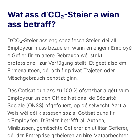
Wat ass d’CO₂-Steier a wien
ass betraff?
D’CO₂-Steier ass eng spezifesch Steier, déi all
Employeur muss bezuelen, wann en engem Employé
e Gefier fir en anere Gebrauch wéi strikt
professionell zur Verfügung stellt. Et geet also ëm
Firmenautoen, déi och fir privat Trajeten oder
Mëschgebrauch benotzt ginn.
Dës Cotisatioun ass zu 100 % ofsetzbar a gëtt vum
Employeur un den Office National de Sécurité
Sociale (ONSS) ofgefouert, op déiselwecht Aart a
Weis wéi déi klassesch sozial Cotisatioune fir
d’Employéen. D’Steier betrëfft all Autoen,
Minibussen, gemëschte Gefierer an utilitär Gefierer,
déi der Entreprise gehéieren an hire Mataarbechter