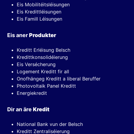
Eis Mobilitéitsléisungen
Eis Kredittléisungen
Eis Famill Léisungen
Eis aner
Produkter
Kreditt Erléisung Belsch
Kredittkonsolidéierung
Eis Versécherung
Logement Kreditt fir all
Onofhängeg Kreditt a liberal Beruffer
Photovoltaik Panel Kreditt
Energiekredit
Dir an äre
Kredit
National Bank vun der Belsch
Kreditt Zentraliséierung