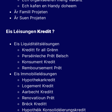
Ech kafen en Handy doheem
Är Famill Projeten
Är Suen Projeten
Eis Léisungen
Kredit
?
Eis Liquiditéitsléisungen
Kreditt fir all Grënn
Perséinleche Prêt Belsch
Konsument Kredit
Remboursement Prêt
Eis Immobilieléisungen
Hypothekarkredit
Logement Kredit
Aarbecht Kreditt
Renovatioun Prêt
Bréck Kreditt
Hypothéik Konsolidéierungskredit