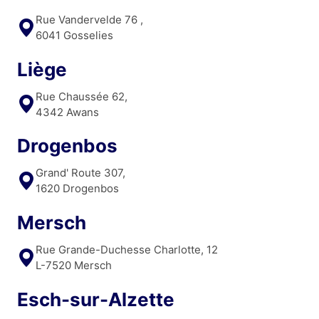
Rue Vandervelde 76 ,
6041 Gosselies
Liège
Rue Chaussée 62,
4342 Awans
Drogenbos
Grand' Route 307,
1620 Drogenbos
Mersch
Rue Grande-Duchesse Charlotte, 12
L-7520 Mersch
Esch-sur-Alzette