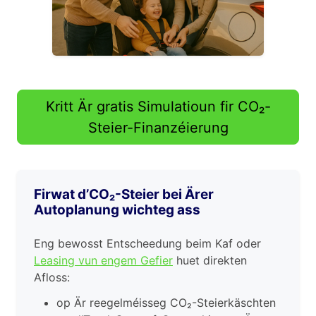
Kritt Är gratis Simulatioun fir CO₂-
Steier-Finanzéierung
Firwat d’CO₂-Steier bei Ärer
Autoplanung wichteg ass
Eng bewosst Entscheedung beim Kaf oder
Leasing vun engem Gefier
huet direkten
Afloss:
op Är reegelméisseg CO₂-Steierkäschten