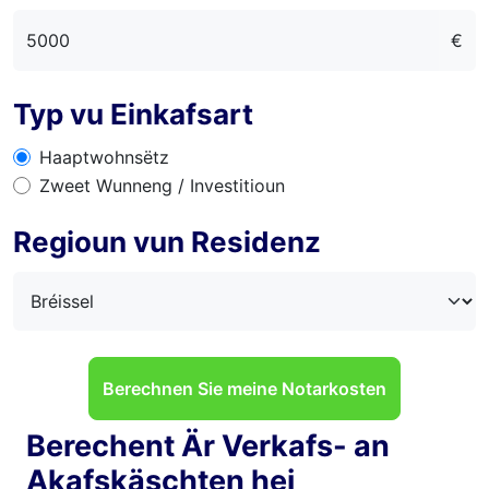
€
Typ vu Einkafsart
Haaptwohnsëtz
Zweet Wunneng / Investitioun
Regioun vun Residenz
Berechnen Sie meine Notarkosten
Berechent Är Verkafs- an
Akafskäschten hei