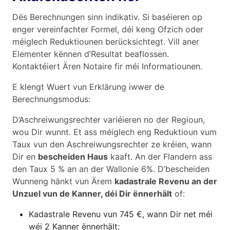
Dës Berechnungen sinn indikativ. Si baséieren op
enger vereinfachter Formel, déi keng Ofzich oder
méiglech Reduktiounen berücksichtegt. Vill aner
Elementer kënnen d’Resultat beaflossen.
Kontaktéiert Ären Notaire fir méi Informatiounen.
E klengt Wuert vun Erklärung iwwer de
Berechnungsmodus:
D’Aschreiwungsrechter variéieren no der Regioun,
wou Dir wunnt. Et ass méiglech eng Reduktioun vum
Taux vun den Aschreiwungsrechter ze kréien, wann
Dir en
bescheiden Haus
kaaft. An der Flandern ass
den Taux 5 % an an der Wallonie 6%. D’bescheiden
Wunneng hänkt vun Ärem
kadastrale Revenu an der
Unzuel vun de Kanner, déi Dir ënnerhält
of:
Kadastrale Revenu vun 745 €, wann Dir net méi
wéi 2 Kanner ënnerhält;