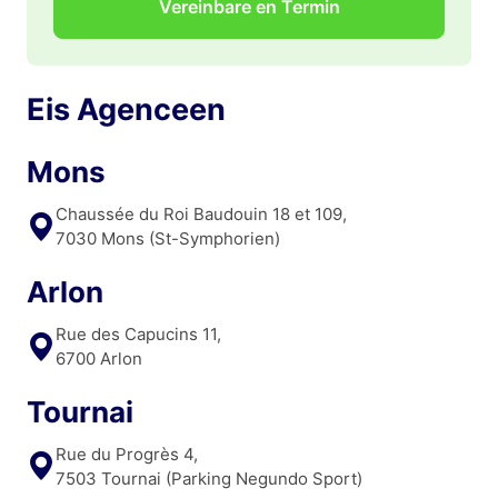
Vereinbare en Termin
Eis Agenceen
Mons
Chaussée du Roi Baudouin 18 et 109,
7030 Mons (St-Symphorien)
Arlon
Rue des Capucins 11,
6700 Arlon
Tournai
Rue du Progrès 4,
7503 Tournai (Parking Negundo Sport)