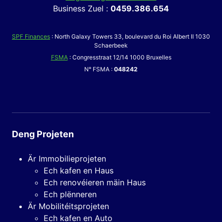
Business Zuel :
0459.386.654
SPF Finances
: North Galaxy Towers 33, boulevard du Roi Albert II 1030
Schaerbeek
FSMA
: Congresstraat 12/14 1000 Bruxelles
N° FSMA :
048242
Deng Projeten
Är Immobilieprojeten
Ech kafen en Haus
Ech renovéieren mäin Haus
Ech plënneren
Är Mobilitéitsprojeten
Ech kafen en Auto