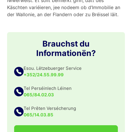
iwwerweist. Et sollt bemierkt ginn, datt dës
Käschten variéieren, jee nodeem ob d’Immobilie an
der Wallonie, an der Flandern oder zu Bréissel läit.
Brauchst du
Informationën?
Esou. Lëtzebuerger Service
+352/24.55.99.99
Tel Perséinlech Léinen
065/84.02.03
Tel Prêten Versécherung
065/14.03.85