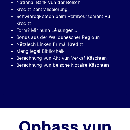
National Bank vun der Belsch
Kreditt Zentraliséierung
Schwieregkeeten beim Remboursement vu
Kreditt
Form? Mir hunn Léisungen…
Bonus aus der Wallounescher Regioun
Nëtzlech Linken fir mäi Kreditt
Meng legal Bibliothéik
Berechnung vun Akt vun Verkaf Käschten
Berechnung vun belsche Notaire Käschten
Opbass vun