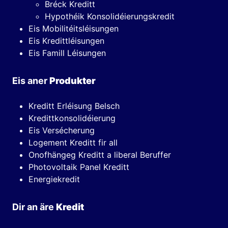
Bréck Kreditt
Hypothéik Konsolidéierungskredit
Eis Mobilitéitsléisungen
Eis Kredittléisungen
Eis Famill Léisungen
Eis aner
Produkter
Kreditt Erléisung Belsch
Kredittkonsolidéierung
Eis Versécherung
Logement Kreditt fir all
Onofhängeg Kreditt a liberal Beruffer
Photovoltaik Panel Kreditt
Energiekredit
Dir an äre
Kredit