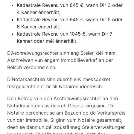
Kadastrale Revenu vun 845 €, wann Dir 3 oder
4 Kanner ënnerhält;
Kadastrale Revenu vun 945 €, wann Dir 5 oder
6 Kanner ënnerhält;
Kadastrale Revenu vun 1045 €, wann Dir 7
Kanner oder méi ënnerhält.
D’Aschreiwungsrechter sinn eng Steier, déi mam
Aschreiwen vun engem Immobilieverkaf an der
Belsch verbonne sinn.
D’Notarkäschten sinn duerch e Kinneksdekret
festgeluecht a si fir all Notairen identesch.
Den Betrag vun den Aschreiwungsrechter an den
Notarkäschten ass duerch Gesetz virgesinn. De
Notaire berechent se am Bezuch op de Verkafspräis
vun der Immobilie. Si ginn vum Notaire gesammelt,
deen se dann un déi zoustänneg Steierverwaltungen