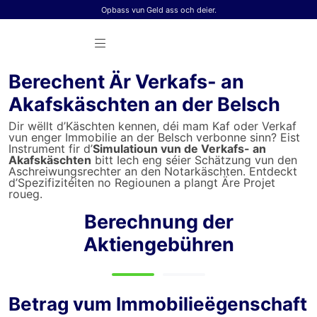
Skip to content
Opbass vun Geld ass och deier.
Berechent Är Verkafs- an
Akafskäschten an der Belsch
Dir wëllt d’Käschten kennen, déi mam Kaf oder Verkaf
vun enger Immobilie an der Belsch verbonne sinn? Eist
Instrument fir d’
Simulatioun vun de Verkafs- an
Akafskäschten
bitt Iech eng séier Schätzung vun den
Aschreiwungsrechter an den Notarkäschten. Entdeckt
d’Spezifizitéiten no Regiounen a plangt Äre Projet
roueg.
Berechnung der
Aktiengebühren
Betrag vum Immobilieëgenschaft