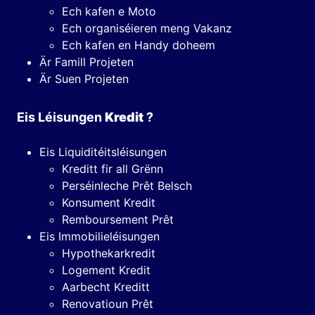
Ech kafen e Moto
Ech organiséieren meng Vakanz
Ech kafen en Handy doheem
Är Famill Projeten
Är Suen Projeten
Eis Léisungen
Kredit
?
Eis Liquiditéitsléisungen
Kreditt fir all Grënn
Perséinleche Prêt Belsch
Konsument Kredit
Remboursement Prêt
Eis Immobilieléisungen
Hypothekarkredit
Logement Kredit
Aarbecht Kreditt
Renovatioun Prêt