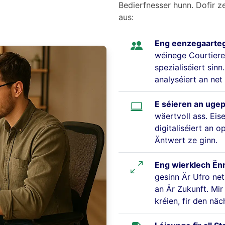
Bedierfnesser hunn. Dofir z
aus:
Eng eenzegaarteg
wéinege Courtiere,
spezialiséiert sinn
analyséiert an ne
E séieren an uge
wäertvoll ass. Eis
digitaliséiert an op
Äntwert ze ginn.
Eng wierklech Ën
gesinn Är Ufro net
an Är Zukunft. Mir
kréien, fir den nä