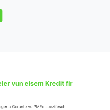
ler vun eisem Kredit fir
neger a Gerante vu PMEe spezifesch