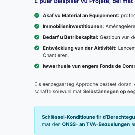
E puer Beispiller vu Projete, déi ma
Akaf vu Material an Equipement:
profes
Immobilieninvestitiounen:
Aménageiere 
Bedarf u Betribskapital:
Gestioun vun de
Entwécklung vun der Aktivitéit:
Lanceme
Chantieren.
Iwwerhuele vun engem Fonds de Com
Eis eenzegaarteg Approche besteet doran, d’
schaffe souwuel mat
Selbstännegen op e
Schlëssel-Konditioune fir d’Berechteg
mat den
ONSS- an TVA-Bezuelungen
an