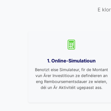
E klo
1. Online-Simulatioun
Benotzt eise Simulateur, fir de Montant
vun Ärer Investitioun ze definéieren an
eng Remboursementsdauer ze wielen,
déi un Är Aktivitéit ugepasst ass.