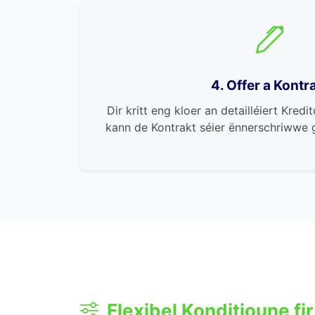
4. Offer a Kontr
Dir kritt eng kloer an detailléiert Kred
kann de Kontrakt séier ënnerschriwwe g
Flexibel Konditioune fir