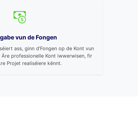
äigabe vun de Fongen
séiert ass, ginn d’Fongen op de Kont vun
 Äre professionelle Kont iwwerwisen, fir
re Projet realiséiere kënnt.