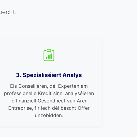
uecht.
3. Spezialiséiert Analys
Eis Conseilleren, déi Experten am
professionelle Kredit sinn, analyséieren
d’finanziell Gesondheet vun Ärer
Entreprise, fir Iech déi bescht Offer
unzebidden.