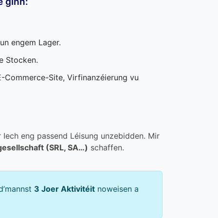
e ginn:
vun engem Lager.
e Stocken.
-Commerce-Site, Virfinanzéierung vu
ir Iech eng passend Léisung unzebidden. Mir
esellschaft (SRL, SA…)
schaffen.
 d’mannst
3 Joer Aktivitéit
noweisen a