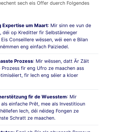
eechent sech eis Offer duerch Folgendes
 Expertise um Maart
: Mir sinn ee vun de
 déi op Kreditter fir Selbstänneger
. Eis Conseillere wëssen, wéi een e Bilan
t nëmmen eng einfach Paiziedel.
passte Prozess
: Mir wëssen, datt Är Zäit
e Prozess fir eng Ufro ze maachen ass
timiséiert, fir Iech eng séier a kloer
nerstëtzung fir de Wuesstem
: Mir
 als einfache Prêt, mee als Investitioun
 hëllefen Iech, déi néideg Fongen ze
chste Schratt ze maachen.