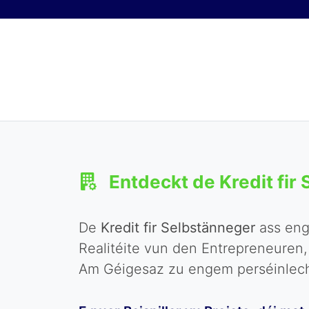
Skip to content
Entdeckt de Kredit fir
De
Kredit fir Selbstänneger
ass eng 
Realitéite vun den Entrepreneuren,
Am Géigesaz zu engem perséinleche 