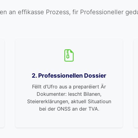
ren an effikasse Prozess, fir Professioneller ged
2. Professionellen Dossier
Fëllt d’Ufro aus a preparéiert Är
Dokumenter: lescht Bilanen,
Steiererklärungen, aktuell Situatioun
bei der ONSS an der TVA.