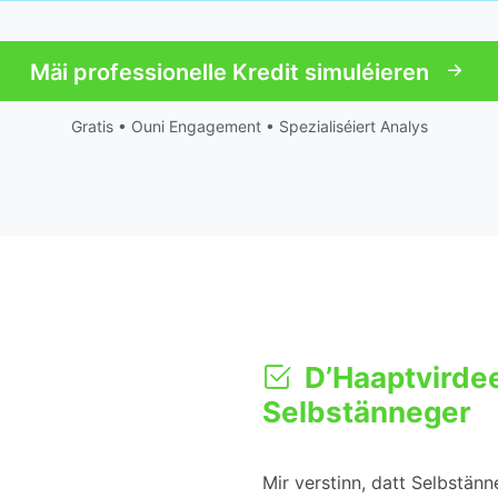
Mäi professionelle Kredit simuléieren
Gratis • Ouni Engagement • Spezialiséiert Analys
D’Haaptvirdee
Selbstänneger
Mir verstinn, datt Selbstän