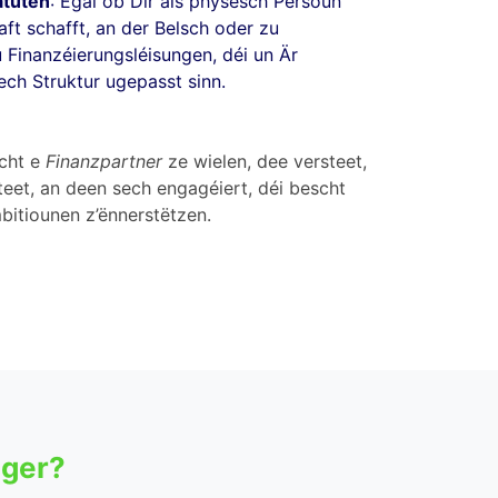
tatuten
: Egal ob Dir als physesch Persoun
aft schafft, an der Belsch oder zu
 Finanzéierungsléisungen, déi un Är
lech Struktur ugepasst sinn.
scht e
Finanzpartner
ze wielen, dee versteet,
steet, an deen sech engagéiert, déi bescht
mbitiounen z’ënnerstëtzen.
eger?