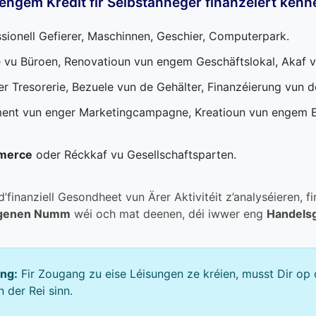
t engem Kredit fir Selbstänneger finanzéiert kënn
sionell Gefierer, Maschinnen, Geschier, Computerpark.
vu Büroen, Renovatioun vun engem Geschäftslokal, Akaf 
r Tresorerie, Bezuele vun de Gehälter, Finanzéierung vun d
nt vun enger Marketingcampagne, Kreatioun vun engem E
merce
oder Réckkaf vu Gesellschaftsparten.
finanziell Gesondheet vun Ärer Aktivitéit z’analyséieren, f
egenen Numm
wéi och mat deenen, déi iwwer eng
Handelsg
ung:
Fir Zougang zu eise Léisungen ze kréien, musst Dir op
 der Rei sinn.