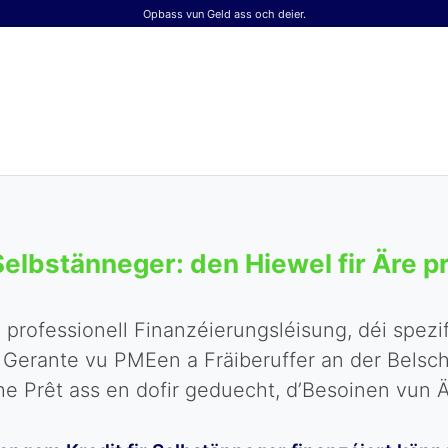
Opbass vun Geld ass och deier.
 Selbstänneger: den Hiewel fir Äre
professionell Finanzéierungsléisung, déi spezif
 Gerante vu PMEen a Fräiberuffer an der Belsc
Prêt ass en dofir geduecht, d’Besoinen vun Äre