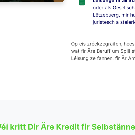
Léisunge fir all S
oder als Gesellsch
Lëtzebuerg, mir hu
juristesch a steier
Op eis zréckzegräifen, hee
wat fir Äre Beruff um Spill 
Léisung ze fannen, fir Är A
éi kritt Dir Äre Kredit fir Selbstänn