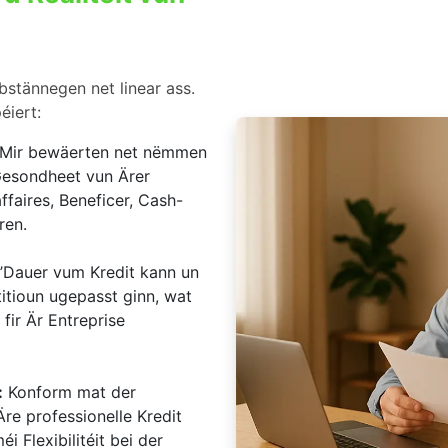
stännegen net linear ass.
éiert:
Mir bewäerten net nëmmen
Gesondheet vun Ärer
ffaires, Beneficer, Cash-
ren.
Dauer vum Kredit kann un
itioun ugepasst ginn, wat
fir Är Entreprise
:
Konform mat der
Äre professionelle Kredit
i Flexibilitéit bei der