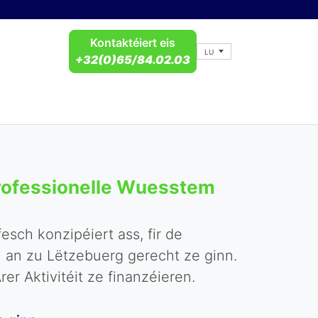
Kontaktéiert eis
LU
+32(0)65/84.02.03
 professionelle Wuesstem
esch konzipéiert ass, fir de
h an zu Lëtzebuerg gerecht ze ginn.
r Aktivitéit ze finanzéieren.