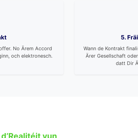
akt
5. Fr
itoffer. No Ärem Accord
Wann de Kontrakt finali
inn, och elektronesch.
Ärer Gesellschaft oder
datt Dir Ä
 d’Realitéit vun