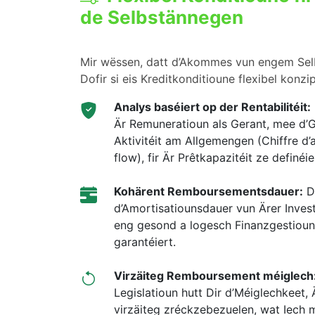
de Selbstännegen
Mir wëssen, datt d’Akommes vun engem Selb
Dofir si eis Kreditkonditioune flexibel konzip
Analys baséiert op der Rentabilitéit:
Är Remuneratioun als Gerant, mee d’
Aktivitéit am Allgemengen (Chiffre d’a
flow), fir Är Prêtkapazitéit ze definéie
Kohärent Remboursementsdauer:
D’
d’Amortisatiounsdauer vun Ärer Invest
eng gesond a logesch Finanzgestioun 
garantéiert.
Virzäiteg Remboursement méiglech
Legislatioun hutt Dir d’Méiglechkeet, 
virzäiteg zréckzebezuelen, wat Iech mé