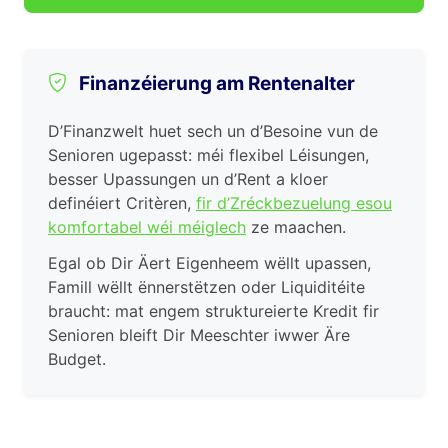
Finanzéierung am Rentenalter
D’Finanzwelt huet sech un d’Besoine vun de
Senioren ugepasst: méi flexibel Léisungen,
besser Upassungen un d’Rent a kloer
definéiert Critèren,
fir d’Zréckbezuelung esou
komfortabel wéi méiglech
ze maachen.
Egal ob Dir Äert Eigenheem wëllt upassen,
Famill wëllt ënnerstëtzen oder Liquiditéite
braucht: mat engem struktureierte Kredit fir
Senioren bleift Dir Meeschter iwwer Äre
Budget.