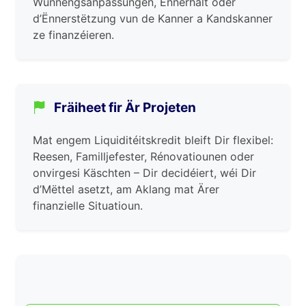
Wunnengsanpassungen, Ënnerhalt oder
d’Ënnerstëtzung vun de Kanner a Kandskanner
ze finanzéieren.
Fräiheet fir Är Projeten
Mat engem Liquiditéitskredit bleift Dir flexibel:
Reesen, Familljefester, Rénovatiounen oder
onvirgesi Käschten – Dir decidéiert, wéi Dir
d’Mëttel asetzt, am Aklang mat Ärer
finanzielle Situatioun.