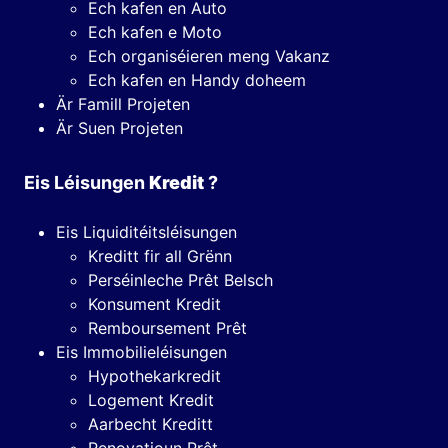
Ech kafen en Auto
Ech kafen e Moto
Ech organiséieren meng Vakanz
Ech kafen en Handy doheem
Är Famill Projeten
Är Suen Projeten
Eis Léisungen
Kredit
?
Eis Liquiditéitsléisungen
Kreditt fir all Grënn
Perséinleche Prêt Belsch
Konsument Kredit
Remboursement Prêt
Eis Immobilieléisungen
Hypothekarkredit
Logement Kredit
Aarbecht Kreditt