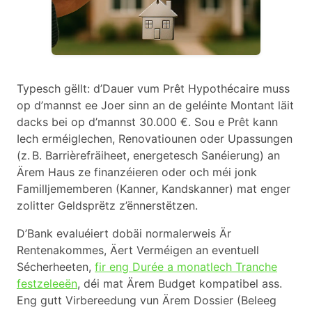
Typesch gëllt: d’Dauer vum Prêt Hypothécaire muss
op d’mannst ee Joer sinn an de geléinte Montant läit
dacks bei op d’mannst 30.000 €. Sou e Prêt kann
Iech erméiglechen, Renovatiounen oder Upassungen
(z. B. Barrièrefräiheet, energetesch Sanéierung) an
Ärem Haus ze finanzéieren oder och méi jonk
Familljememberen (Kanner, Kandskanner) mat enger
zolitter Geldsprëtz z’ënnerstëtzen.
D’Bank evaluéiert dobäi normalerweis Är
Rentenakommes, Äert Verméigen an eventuell
Sécherheeten,
fir eng Durée a monatlech Tranche
festzeleeën
, déi mat Ärem Budget kompatibel ass.
Eng gutt Virbereedung vun Ärem Dossier (Beleeg