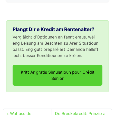
Plangt Dir e Kredit am Rentenalter?
Vergläicht d’Optiounen an fannt eraus, wéi
eng Léisung am Beschten zu Ärer Situatioun
passt. Eng gutt preparéiert Demande hëlleft
Iech, besser Konditiounen ze kréien.
Kritt Är gratis Simulatioun pour Crédit
Senior
Wat ass de
De Bréckekredit: Prinzip a