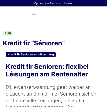
Skip to content
Opbass vun Geld ass och deier.
blog
Kredit fir “Sénioren”
Kredit fir Senioren zu Lëtzebuerg
Kredit fir Senioren: flexibel
Léisungen am Rentenalter
D’Liewenserwaardung geet weider an
d’Luucht an ëmmer méi
Senioren
sichen
no finanzielle Léisungen, déi zu hirer