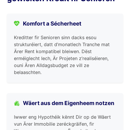
Komfort a Sécherheet
Kreditter fir Senioren sinn dacks esou
strukturéiert, datt d’monatlech Tranche mat
Ärer Rent kompatibel bleiwen. Dëst
erméiglecht Iech, Är Projeten z’realiséieren,
ouni Ären Alldagsbudget ze vill ze
belaaschten.
Wäert aus dem Eigenheem notzen
Iwwer eng Hypothéik kënnt Dir op de Wäert
vun Ärer Immobilie zeréckgräifen, fir