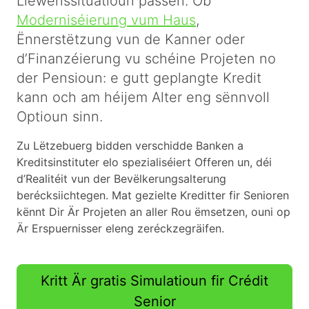
Liewenssituatioun passen. Ob
Moderniséierung vum Haus
,
Ënnerstëtzung vun de Kanner oder
d’Finanzéierung vu schéine Projeten no
der Pensioun: e gutt geplangte Kredit
kann och am héijem Alter eng sënnvoll
Optioun sinn.
Zu Lëtzebuerg bidden verschidde Banken a
Kreditsinstituter elo spezialiséiert Offeren un, déi
d’Realitéit vun der Bevëlkerungsalterung
berécksiichtegen. Mat gezielte Kreditter fir Senioren
kënnt Dir Är Projeten an aller Rou ëmsetzen, ouni op
Är Erspuernisser eleng zeréckzegräifen.
Kritt Är gratis Simulatioun fir Crédit
Senior