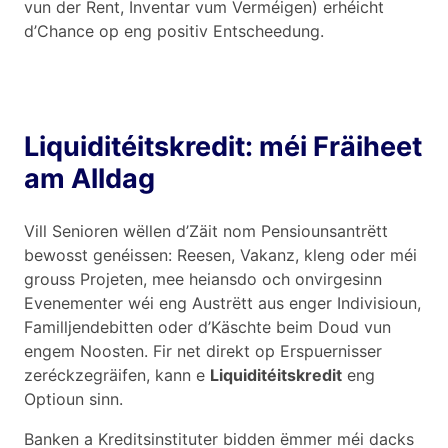
vun der Rent, Inventar vum Verméigen) erhéicht
d’Chance op eng positiv Entscheedung.
Liquiditéitskredit: méi Fräiheet
am Alldag
Vill Senioren wëllen d’Zäit nom Pensiounsantrëtt
bewosst genéissen: Reesen, Vakanz, kleng oder méi
grouss Projeten, mee heiansdo och onvirgesinn
Evenementer wéi eng Austrëtt aus enger Indivisioun,
Familljendebitten oder d’Käschte beim Doud vun
engem Noosten. Fir net direkt op Erspuernisser
zeréckzegräifen, kann e
Liquiditéitskredit
eng
Optioun sinn.
Banken a Kreditsinstituter bidden ëmmer méi dacks