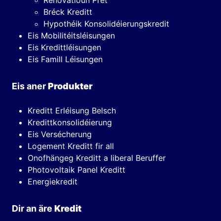
Renovatioun Prêt
Bréck Kreditt
Hypothéik Konsolidéierungskredit
Eis Mobilitéitsléisungen
Eis Kredittléisungen
Eis Famill Léisungen
Eis aner
Produkter
Kreditt Erléisung Belsch
Kredittkonsolidéierung
Eis Versécherung
Logement Kreditt fir all
Onofhängeg Kreditt a liberal Beruffer
Photovoltaik Panel Kreditt
Energiekredit
Dir an äre
Kredit