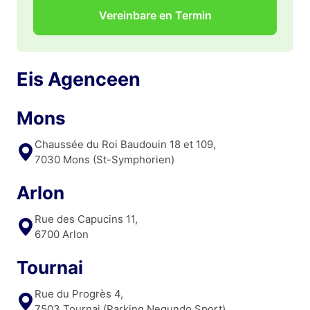
Vereinbare en Termin
Eis Agenceen
Mons
Chaussée du Roi Baudouin 18 et 109,
7030 Mons (St-Symphorien)
Arlon
Rue des Capucins 11,
6700 Arlon
Tournai
Rue du Progrès 4,
7503 Tournai (Parking Negundo Sport)