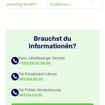
revolving Kredit?
Funktioun
Brauchst du
Informationën?
Esou. Lëtzebuerger Service
+352/24.55.99.99
Tel Perséinlech Léinen
065/84.02.03
Tel Prêten Versécherung
065/14.03.85