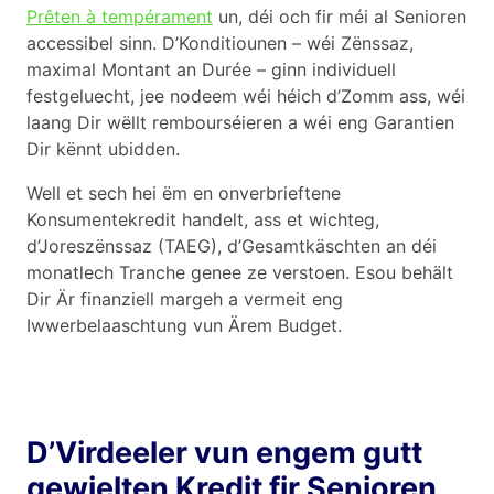
Prêten à tempérament
un, déi och fir méi al Senioren
accessibel sinn. D’Konditiounen – wéi Zënssaz,
maximal Montant an Durée – ginn individuell
festgeluecht, jee nodeem wéi héich d’Zomm ass, wéi
laang Dir wëllt rembourséieren a wéi eng Garantien
Dir kënnt ubidden.
Well et sech hei ëm en onverbrieftene
Konsumentekredit handelt, ass et wichteg,
d’Joreszënssaz (TAEG), d’Gesamtkäschten an déi
monatlech Tranche genee ze verstoen. Esou behält
Dir Är finanziell margeh a vermeit eng
Iwwerbelaaschtung vun Ärem Budget.
D’Virdeeler vun engem gutt
gewielten Kredit fir Senioren