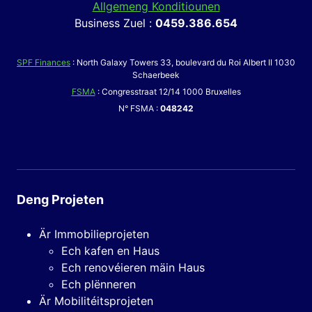
Allgemeng Konditiounen
Business Zuel :
0459.386.654
SPF Finances
: North Galaxy Towers 33, boulevard du Roi Albert II 1030
Schaerbeek
FSMA
: Congresstraat 12/14 1000 Bruxelles
N° FSMA :
048242
Deng Projeten
Är Immobilieprojeten
Ech kafen en Haus
Ech renovéieren mäin Haus
Ech plënneren
Är Mobilitéitsprojeten