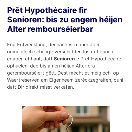
Prêt Hypothécaire fir
Senioren: bis zu engem héijen
Alter rembourséierbar
Eng Entwécklung, déi nach viru puer Joer
onméiglech schéngt: verschidden Institutiounen
erlaben et haut, datt
Senioren
e Prêt Hypothécaire
ophuelen, dee bis an en héijen Alter era
gerembourséiert gëtt. Dëst mécht et méiglech, op
Wäertreserven am Eigenheem zeréckzegräifen, ouni
datt Dir direkt misst verkafen.