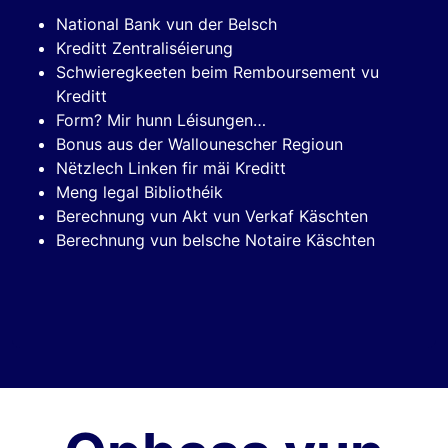
National Bank vun der Belsch
Kreditt Zentraliséierung
Schwieregkeeten beim Remboursement vu
Kreditt
Form? Mir hunn Léisungen…
Bonus aus der Wallounescher Regioun
Nëtzlech Linken fir mäi Kreditt
Meng legal Bibliothéik
Berechnung vun Akt vun Verkaf Käschten
Berechnung vun belsche Notaire Käschten