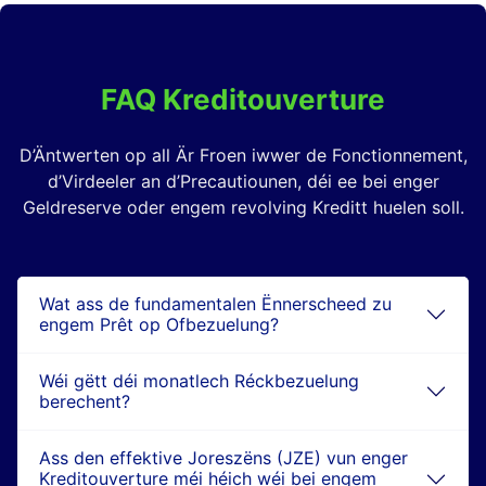
FAQ Kreditouverture
D’Äntwerten op all Är Froen iwwer de Fonctionnement,
d’Virdeeler an d’Precautiounen, déi ee bei enger
Geldreserve oder engem revolving Kreditt huelen soll.
Wat ass de fundamentalen Ënnerscheed zu
engem Prêt op Ofbezuelung?
Wéi gëtt déi monatlech Réckbezuelung
berechent?
Ass den effektive Joreszëns (JZE) vun enger
Kreditouverture méi héich wéi bei engem