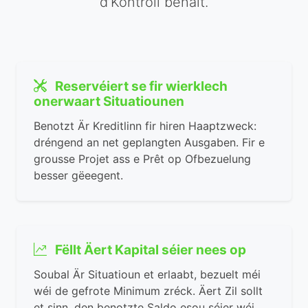
d’Kontroll behalt.
Reservéiert se fir wierklech
onerwaart Situatiounen
Benotzt Är Kreditlinn fir hiren Haaptzweck:
dréngend an net geplangten Ausgaben. Fir e
grousse Projet ass e Prêt op Ofbezuelung
besser gëeegent.
Fëllt Äert Kapital séier nees op
Soubal Är Situatioun et erlaabt, bezuelt méi
wéi de gefrote Minimum zréck. Äert Zil sollt
et sinn, den benotzte Saldo esou séier wéi