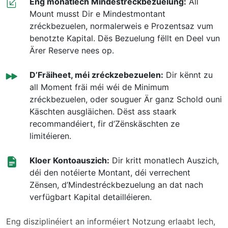
Eng monatlech Mindestréckbezuelung:
All
Mount musst Dir e Mindestmontant
zréckbezuelen, normalerweis e Prozentsaz vum
benotzte Kapital. Dës Bezuelung fëllt en Deel vun
Ärer Reserve nees op.
D’Fräiheet, méi zréckzebezuelen:
Dir kënnt zu
all Moment fräi méi wéi de Minimum
zréckbezuelen, oder souguer Är ganz Schold ouni
Käschten ausgläichen. Dëst ass staark
recommandéiert, fir d’Zënskäschten ze
limitéieren.
Kloer Kontoauszich:
Dir kritt monatlech Auszich,
déi den notéierte Montant, déi verrechent
Zënsen, d’Mindestréckbezuelung an dat nach
verfügbart Kapital detailléieren.
Eng disziplinéiert an informéiert Notzung erlaabt Iech,