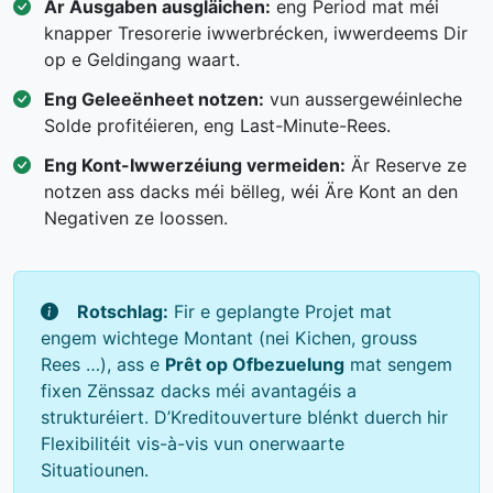
Är Ausgaben ausgläichen:
eng Period mat méi
knapper Tresorerie iwwerbrécken, iwwerdeems Dir
op e Geldingang waart.
Eng Geleeënheet notzen:
vun aussergewéinleche
Solde profitéieren, eng Last-Minute-Rees.
Eng Kont-Iwwerzéiung vermeiden:
Är Reserve ze
notzen ass dacks méi bëlleg, wéi Äre Kont an den
Negativen ze loossen.
Rotschlag:
Fir e geplangte Projet mat
engem wichtege Montant (nei Kichen, grouss
Rees …), ass e
Prêt op Ofbezuelung
mat sengem
fixen Zënssaz dacks méi avantagéis a
strukturéiert. D’Kreditouverture blénkt duerch hir
Flexibilitéit vis-à-vis vun onerwaarte
Situatiounen.