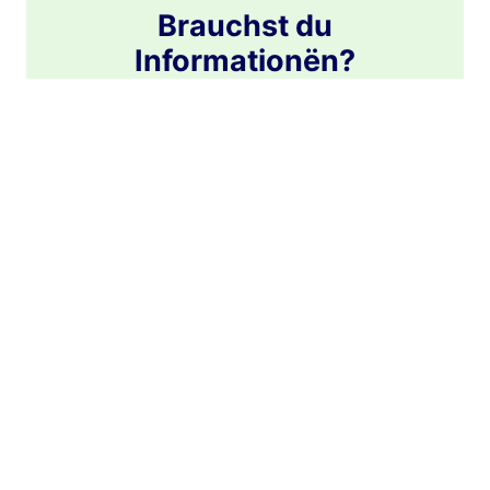
Brauchst du
Informationën?
Esou. Lëtzebuerger Service
+352/24.55.99.99
Tel Perséinlech Léinen
065/84.02.03
Tel Prêten Versécherung
065/14.03.85
Vereinbare en Termin
Eis Agenceen