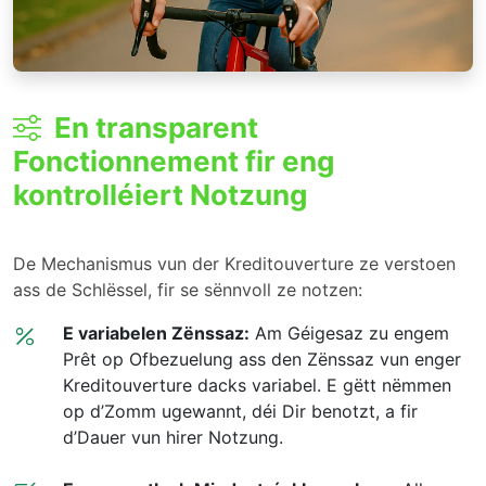
En transparent
Fonctionnement fir eng
kontrolléiert Notzung
De Mechanismus vun der Kreditouverture ze verstoen
ass de Schlëssel, fir se sënnvoll ze notzen:
E variabelen Zënssaz:
Am Géigesaz zu engem
Prêt op Ofbezuelung ass den Zënssaz vun enger
Kreditouverture dacks variabel. E gëtt nëmmen
op d’Zomm ugewannt, déi Dir benotzt, a fir
d’Dauer vun hirer Notzung.