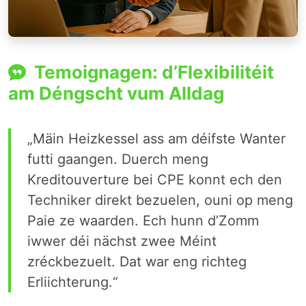
Temoignagen: d’Flexibilitéit
am Déngscht vum Alldag
„Mäin Heizkessel ass am déifste Wanter
futti gaangen. Duerch meng
Kreditouverture bei CPE konnt ech den
Techniker direkt bezuelen, ouni op meng
Paie ze waarden. Ech hunn d’Zomm
iwwer déi nächst zwee Méint
zréckbezuelt. Dat war eng richteg
Erliichterung.“