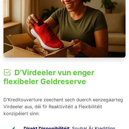
D’Virdeeler vun enger
flexibeler Geldreserve
D’Kreditouverture zeechent sech duerch eenzegaarteg
Virdeeler aus, déi fir Reaktivitéit a Flexibilitéit
konzipéiert sinn:
Direkt Disponibilitéit
: Soubal Är Kreditlinn