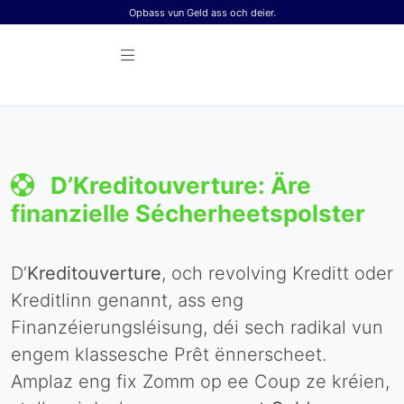
Skip to content
Opbass vun Geld ass och deier.
D’Kreditouverture: Äre
finanzielle Sécherheetspolster
D’
Kreditouverture
, och revolving Kreditt oder
Kreditlinn genannt, ass eng
Finanzéierungsléisung, déi sech radikal vun
engem klassesche Prêt ënnerscheet.
Amplaz eng fix Zomm op ee Coup ze kréien,