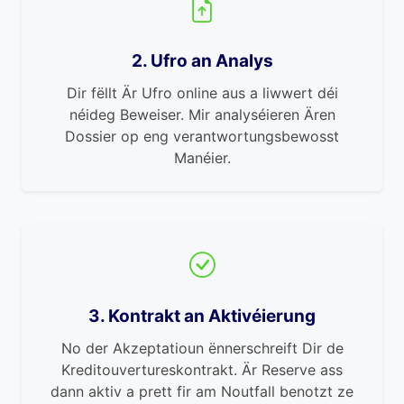
2. Ufro an Analys
Dir fëllt Är Ufro online aus a liwwert déi
néideg Beweiser. Mir analyséieren Ären
Dossier op eng verantwortungsbewosst
Manéier.
3. Kontrakt an Aktivéierung
No der Akzeptatioun ënnerschreift Dir de
Kreditouvertureskontrakt. Är Reserve ass
dann aktiv a prett fir am Noutfall benotzt ze