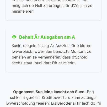
méiglech op Null ze bréngen, fir d’Zënsen ze
miniméieren.
Behalt Är Ausgaben am A
Kuckt reegelméisseg Är Auszich, fir e kloren
Iwwerbléck iwwer den benotzte Montant ze
behalen an ze verhënneren, dass d’Schold
sech ustaut, ouni datt Dir et mierkt.
Opgepasst, Sue léine kascht och Suen.
Eng
schlecht geréiert Kreditouverture kann zu enger
Iwwerscholdung féieren. Eis Beroder si fir Iech do, fir