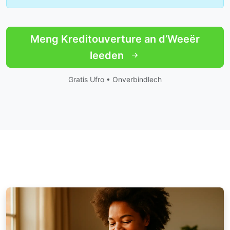
Meng Kreditouverture an d’Weeër
leeden
Gratis Ufro • Onverbindlech