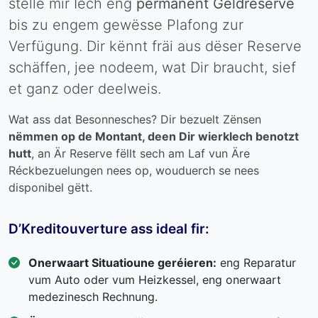
stelle mir Iech eng
permanent Geldreserve
bis zu engem gewësse Plafong zur
Verfügung. Dir kënnt fräi aus dëser Reserve
schäffen, jee nodeem, wat Dir braucht, sief
et ganz oder deelweis.
Wat ass dat Besonnesches? Dir bezuelt Zënsen
nëmmen op de Montant, deen Dir wierklech benotzt
hutt
, an Är Reserve fëllt sech am Laf vun Äre
Réckbezuelungen nees op, wouduerch se nees
disponibel gëtt.
D’Kreditouverture ass ideal fir:
Onerwaart Situatioune geréieren:
eng Reparatur
vum Auto oder vum Heizkessel, eng onerwaart
medezinesch Rechnung.