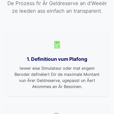
De Prozess fir Är Geldreserve an d’Weeër
ze leeden ass einfach an transparent.
1. Definitioun vum Plafong
Iwwer eise Simulateur oder mat engem
Beroder definéiert Dir de maximale Montant
vun Ärer Geldreserve, ugepasst un Äert
Akommes an Är Besoinen.