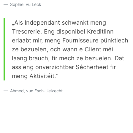
Sophie, vu Léck
„Als Independant schwankt meng
Tresorerie. Eng disponibel Kreditlinn
erlaabt mir, meng Fournisseure pünktlech
ze bezuelen, och wann e Client méi
laang brauch, fir mech ze bezuelen. Dat
ass eng onverzichtbar Sécherheet fir
meng Aktivitéit.“
Ahmed, vun Esch-Uelzecht