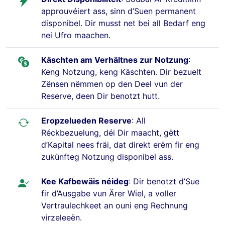
approuvéiert ass, sinn d’Suen permanent
disponibel. Dir musst net bei all Bedarf eng
nei Ufro maachen.
Käschten am Verhältnes zur Notzung
:
Keng Notzung, keng Käschten. Dir bezuelt
Zënsen nëmmen op den Deel vun der
Reserve, deen Dir benotzt hutt.
Eropzelueden Reserve
: All
Réckbezuelung, déi Dir maacht, gëtt
d’Kapital nees fräi, dat direkt erëm fir eng
zukünfteg Notzung disponibel ass.
Kee Kafbewäis néideg
: Dir benotzt d’Sue
fir d’Ausgabe vun Ärer Wiel, a voller
Vertraulechkeet an ouni eng Rechnung
virzeleeën.