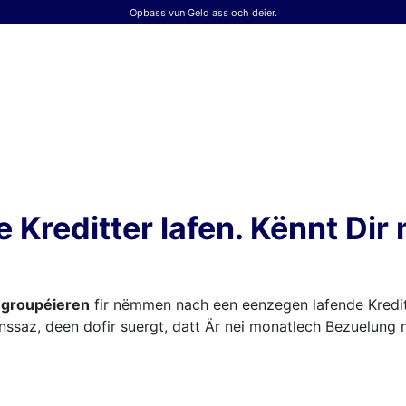
Opbass vun Geld ass och deier.
 Kreditter lafen. Kënnt Dir
regroupéieren
fir nëmmen nach een eenzegen lafende Kredi
ënssaz, deen dofir suergt, datt Är nei monatlech Bezuelun