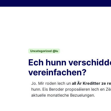
Skip to content
Uncategorized @lu
Ech hunn verschidde
vereinfachen?
Jo. Mir roden Iech un
all Är Kreditter ze 
hunn. Eis Beroder proposéieren Iech en Z
aktuelle monatleche Bezuelungen.