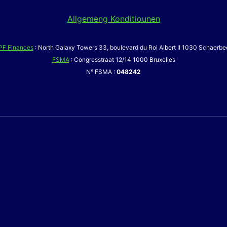
Allgemeng Konditiounen
PF Finances
: North Galaxy Towers 33, boulevard du Roi Albert II 1030 Schaerbe
FSMA
: Congresstraat 12/14 1000 Bruxelles
N° FSMA :
048242