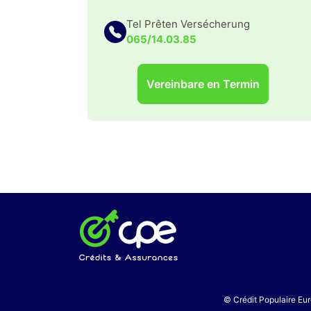
Tel Prêten Versécherung
065/14.03.85
Vereinbare en Termin
© Crédit Populaire Eur