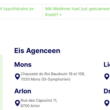
rêt hypothécaire ze
Mäi Matënner huet just gestuerwen
Kredit?
Eis Agenceen
Mons
L
Chaussée du Roi Baudouin 18 et 109,
7030 Mons (St-Symphorien)
Arlon
D
Rue des Capucins 11,
6700 Arlon