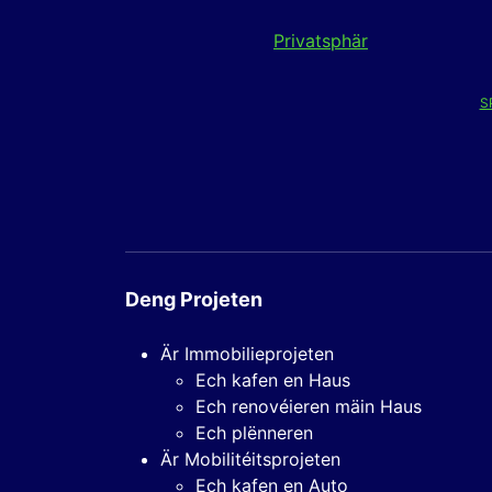
Privatsphär
S
Deng Projeten
Är Immobilieprojeten
Ech kafen en Haus
Ech renovéieren mäin Haus
Ech plënneren
Är Mobilitéitsprojeten
Ech kafen en Auto