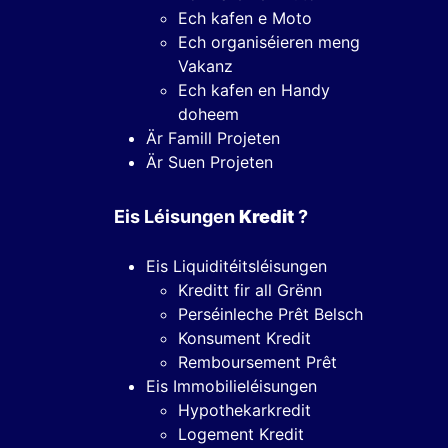
Ech kafen e Moto
Ech organiséieren meng
Vakanz
Ech kafen en Handy
doheem
Är Famill Projeten
Är Suen Projeten
Eis Léisungen
Kredit
?
Eis Liquiditéitsléisungen
Kreditt fir all Grënn
Perséinleche Prêt Belsch
Konsument Kredit
Remboursement Prêt
Eis Immobilieléisungen
Hypothekarkredit
Logement Kredit