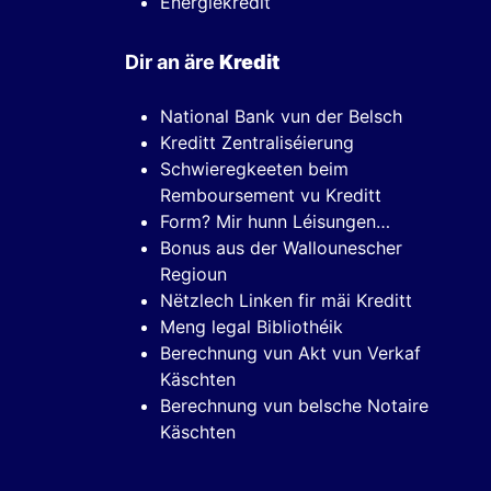
Energiekredit
Dir an äre
Kredit
National Bank vun der Belsch
Kreditt Zentraliséierung
Schwieregkeeten beim
Remboursement vu Kreditt
Form? Mir hunn Léisungen…
Bonus aus der Wallounescher
Regioun
Nëtzlech Linken fir mäi Kreditt
Meng legal Bibliothéik
Berechnung vun Akt vun Verkaf
Käschten
Berechnung vun belsche Notaire
Käschten