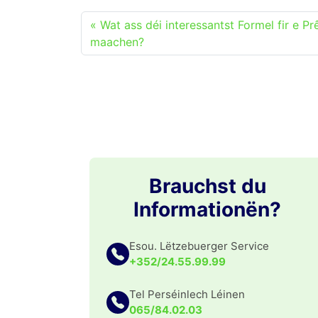
Wat ass déi interessantst Formel fir e P
maachen?
Brauchst du
Informationën?
Esou. Lëtzebuerger Service
+352/24.55.99.99
Tel Perséinlech Léinen
065/84.02.03