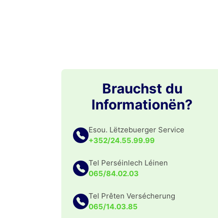
Brauchst du
Informationën?
Esou. Lëtzebuerger Service
+352/24.55.99.99
Tel Perséinlech Léinen
065/84.02.03
Tel Prêten Versécherung
065/14.03.85