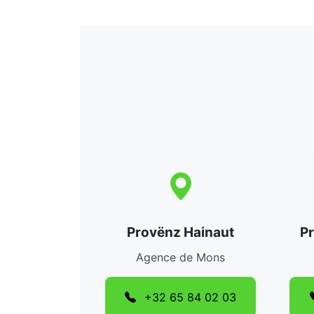
Provënz Hainaut
P
Agence de Mons
+32 65 84 02 03