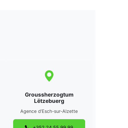
Groussherzogtum
Lëtzebuerg
Agence d’Esch-sur-Alzette
+352 24 55 99 99