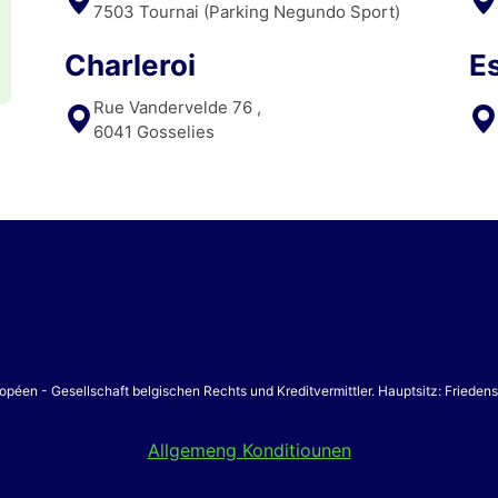
7503 Tournai (Parking Negundo Sport)
Charleroi
E
Rue Vandervelde 76 ,
6041 Gosselies
opéen - Gesellschaft belgischen Rechts und Kreditvermittler. Hauptsitz: Friede
Allgemeng Konditiounen