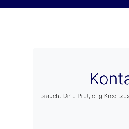
Skip to content
Konta
Braucht Dir e Prêt, eng Kreditz