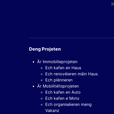
S
Deng Projeten
Är Immobilieprojeten
Ech kafen en Haus
Ech renovéieren mäin Haus
Ech plënneren
Är Mobilitéitsprojeten
Ech kafen en Auto
Ech kafen e Moto
Ech organiséieren meng
Vakanz