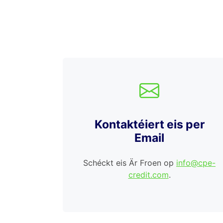
Kontaktéiert eis per
Email
Schéckt eis Är Froen op
info@cpe-
credit.com
.