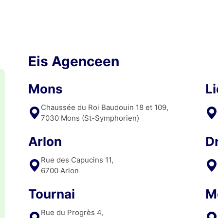
Eis Agenceen
Mons
L
Chaussée du Roi Baudouin 18 et 109,
7030 Mons (St-Symphorien)
Arlon
D
Rue des Capucins 11,
6700 Arlon
Tournai
M
Rue du Progrès 4,