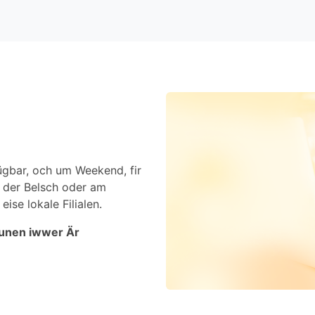
ügbar, och um Weekend, fir
n der Belsch oder am
ise lokale Filialen.
iounen iwwer Är