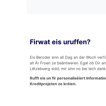
Firwat eis uruffen?
Eis Beroder sinn all Dag an der Woch verf
all Är Froen ze beäntweren. Egal ob Dir a
Lëtzebuerg sidd, mir sinn no bei Iech dank e
Rufft eis un fir personaliséiert Informat
Kreditprojeten ze kréien.