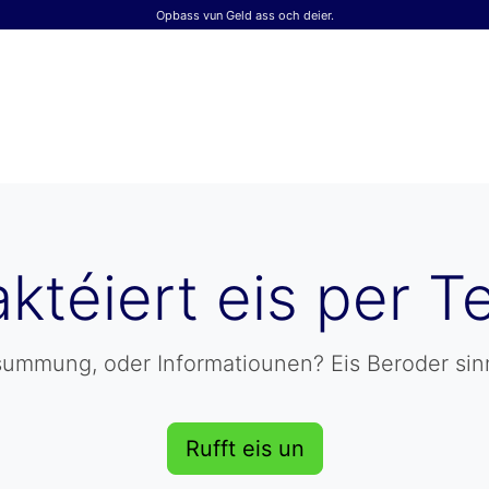
Opbass vun Geld ass och deier.
ktéiert eis per T
esummung, oder Informatiounen? Eis Beroder si
Rufft eis un