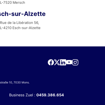
L-7520 Mersch
sch-sur-Alzette
Rue de la Libération 56,
L-4210 Esch-sur-Alzette
nsstraße 10, 7030 Mons.
Business Zuel :
0459.386.654