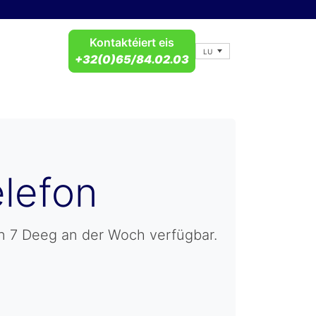
Kontaktéiert eis
LU
+32(0)65/84.02.03
elefon
nn 7 Deeg an der Woch verfügbar.