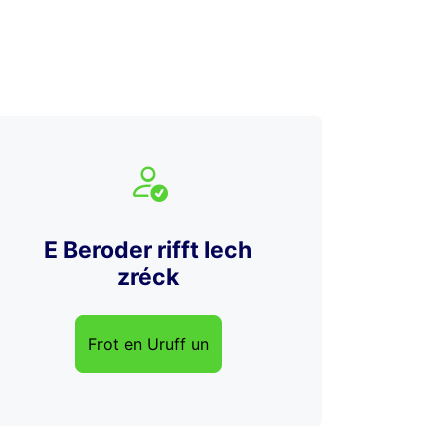
?
E Beroder rifft Iech
zréck
Frot en Uruff un