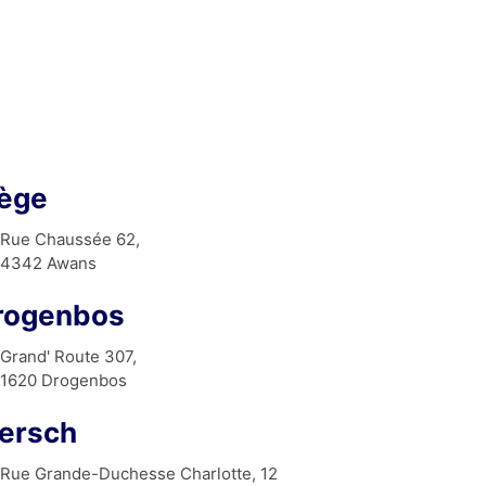
iège
Rue Chaussée 62,
4342 Awans
rogenbos
Grand' Route 307,
1620 Drogenbos
ersch
Rue Grande-Duchesse Charlotte, 12