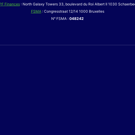
PF Finances
: North Galaxy Towers 33, boulevard du Roi Albert II 1030 Schaerbe
FSMA
: Congresstraat 12/14 1000 Bruxelles
N° FSMA :
048242