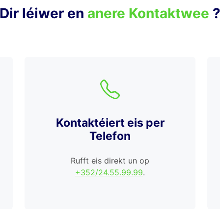
Dir léiwer en
anere Kontaktwee
Kontaktéiert eis per
Telefon
Rufft eis direkt un op
+352/24.55.99.99
.