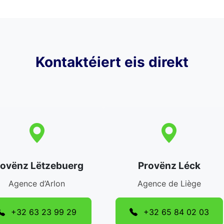
Kontaktéiert eis direkt
rovënz Lëtzebuerg
Provënz Léck
Agence d’Arlon
Agence de Liège
+32 63 23 99 29
+32 65 84 02 03