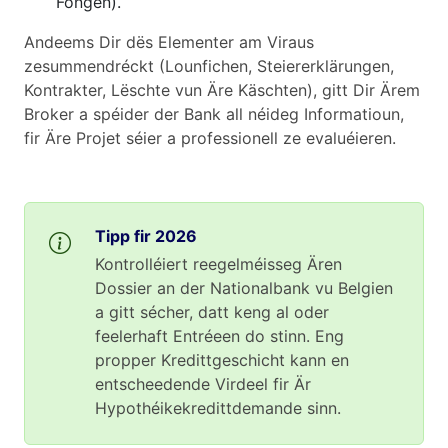
Fongen).
Andeems Dir dës Elementer am Viraus
zesummendréckt (Lounfichen, Steiererklärungen,
Kontrakter, Lëschte vun Äre Käschten), gitt Dir Ärem
Broker a spéider der Bank all néideg Informatioun,
fir Äre Projet séier a professionell ze evaluéieren.
Tipp fir 2026
Kontrolléiert reegelméisseg Ären
Dossier an der Nationalbank vu Belgien
a gitt sécher, datt keng al oder
feelerhaft Entréeen do stinn. Eng
propper Kredittgeschicht kann en
entscheedende Virdeel fir Är
Hypothéikekredittdemande sinn.