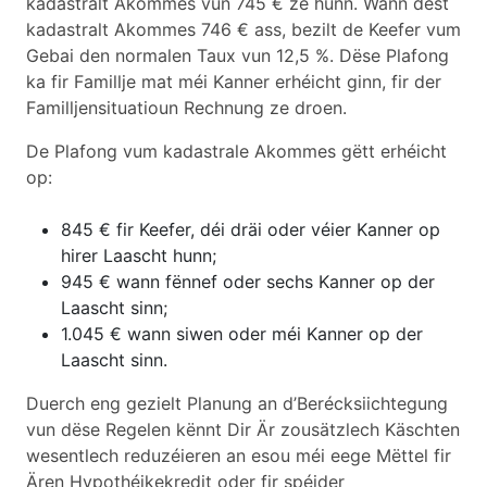
kadastralt Akommes vun 745 € ze hunn. Wann dëst
kadastralt Akommes 746 € ass, bezilt de Keefer vum
Gebai den normalen Taux vun 12,5 %. Dëse Plafong
ka fir Famillje mat méi Kanner erhéicht ginn, fir der
Familljensituatioun Rechnung ze droen.
De Plafong vum kadastrale Akommes gëtt erhéicht
op:
845 € fir Keefer, déi dräi oder véier Kanner op
hirer Laascht hunn;
945 € wann fënnef oder sechs Kanner op der
Laascht sinn;
1.045 € wann siwen oder méi Kanner op der
Laascht sinn.
Duerch eng gezielt Planung an d’Berécksiichtegung
vun dëse Regelen kënnt Dir Är zousätzlech Käschten
wesentlech reduzéieren an esou méi eege Mëttel fir
Ären Hypothéikekredit oder fir spéider