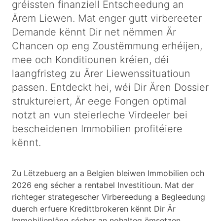
gréissten finanziell Entscheedung an
Ärem Liewen. Mat enger gutt virbereeter
Demande kënnt Dir net nëmmen Är
Chancen op eng Zoustëmmung erhéijen,
mee och Konditiounen kréien, déi
laangfristeg zu Ärer Liewenssituatioun
passen. Entdeckt hei, wéi Dir Ären Dossier
struktureiert, Är eege Fongen optimal
notzt an vun steierleche Virdeeler bei
bescheidenen Immobilien profitéiere
kënnt.
Zu Lëtzebuerg an a Belgien bleiwen Immobilien och
2026 eng sécher a rentabel Investitioun. Mat der
richteger strategescher Virbereedung a Begleedung
duerch erfuere Kredittbrokeren kënnt Dir Är
Immobiliepläng sécher an nohalteg ëmsetzen.