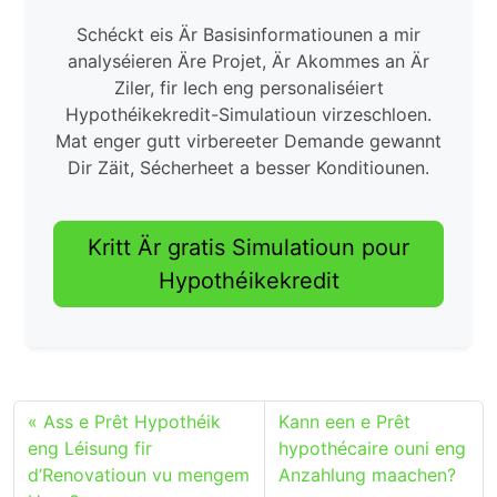
Schéckt eis Är Basisinformatiounen a mir
analyséieren Äre Projet, Är Akommes an Är
Ziler, fir Iech eng personaliséiert
Hypothéikekredit-Simulatioun virzeschloen.
Mat enger gutt virbereeter Demande gewannt
Dir Zäit, Sécherheet a besser Konditiounen.
Kritt Är gratis Simulatioun pour
Hypothéikekredit
Ass e Prêt Hypothéik
Kann een e Prêt
eng Léisung fir
hypothécaire ouni eng
d’Renovatioun vu mengem
Anzahlung maachen?