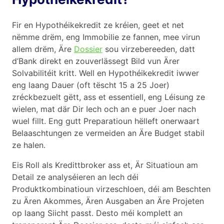
Fir en Hypothéikekredit ze kréien, geet et net
nëmme drëm, eng Immobilie ze fannen, mee virun
allem drëm, Äre
Dossier
sou virzebereeden, datt
d’Bank direkt en zouverlässegt Bild vun Ärer
Solvabilitéit kritt. Well en Hypothéikekredit iwwer
eng laang Dauer (oft tëscht 15 a 25 Joer)
zréckbezuelt gëtt, ass et essentiell, eng Léisung ze
wielen, mat där Dir Iech och an e puer Joer nach
wuel fillt. Eng gutt Preparatioun hëlleft onerwaart
Belaaschtungen ze vermeiden an Äre Budget stabil
ze halen.
Eis Roll als Kredittbroker ass et, Är Situatioun am
Detail ze analyséieren an Iech déi
Produktkombinatioun virzeschloen, déi am Beschten
zu Ären Akommes, Ären Ausgaben an Äre Projeten
op laang Siicht passt. Desto méi komplett an