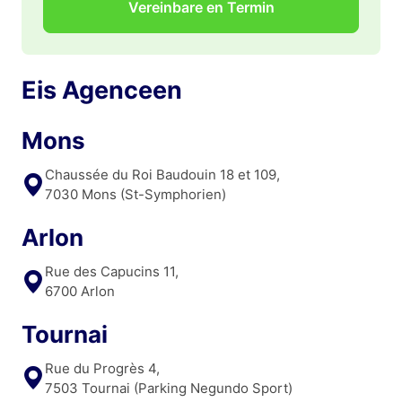
Vereinbare en Termin
Eis Agenceen
Mons
Chaussée du Roi Baudouin 18 et 109,
7030 Mons (St-Symphorien)
Arlon
Rue des Capucins 11,
6700 Arlon
Tournai
Rue du Progrès 4,
7503 Tournai (Parking Negundo Sport)