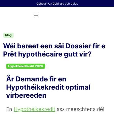
Skip to content
Opbass vun Geld ass och deier.
blog
Wéi bereet een säi Dossier fir e
Prêt hypothécaire gutt vir?
Hypothéikekredit 2026
Är Demande fir en
Hypothéikekredit optimal
virbereeden
En
Hypothéikekredit
ass meeschtens déi