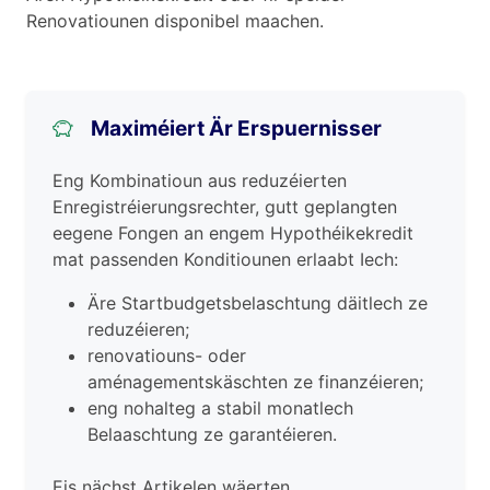
Renovatiounen disponibel maachen.
Maximéiert Är Erspuernisser
Eng Kombinatioun aus reduzéierten
Enregistréierungsrechter, gutt geplangten
eegene Fongen an engem Hypothéikekredit
mat passenden Konditiounen erlaabt Iech:
Äre Startbudgetsbelaschtung däitlech ze
reduzéieren;
renovatiouns- oder
aménagementskäschten ze finanzéieren;
eng nohalteg a stabil monatlech
Belaaschtung ze garantéieren.
Eis nächst Artikelen wäerten