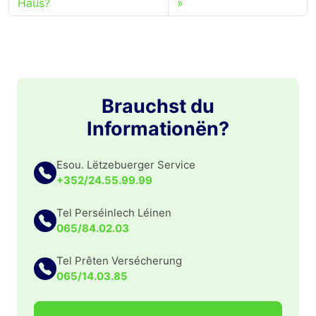
Haus?
Brauchst du
Informationën?
Esou. Lëtzebuerger Service
+352/24.55.99.99
Tel Perséinlech Léinen
065/84.02.03
Tel Prêten Versécherung
065/14.03.85