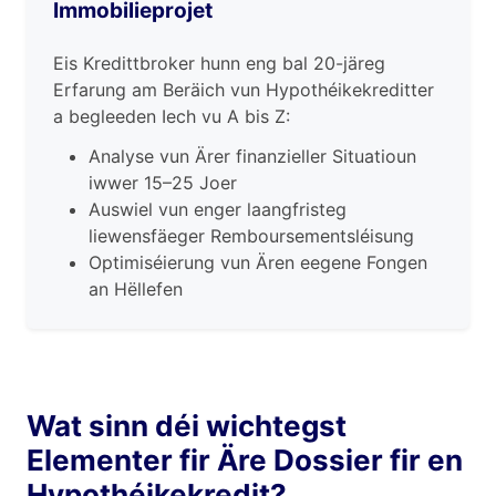
Immobilieprojet
Eis Kredittbroker hunn eng bal 20-järeg
Erfarung am Beräich vun Hypothéikekreditter
a begleeden Iech vu A bis Z:
Analyse vun Ärer finanzieller Situatioun
iwwer 15–25 Joer
Auswiel vun enger laangfristeg
liewensfäeger Remboursementsléisung
Optimiséierung vun Ären eegene Fongen
an Hëllefen
Wat sinn déi wichtegst
Elementer fir Äre Dossier fir en
Hypothéikekredit?