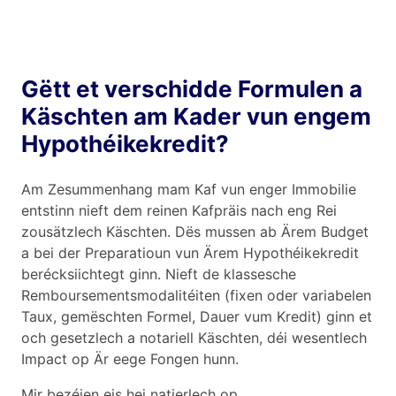
Gëtt et verschidde Formulen a
Käschten am Kader vun engem
Hypothéikekredit?
Am Zesummenhang mam Kaf vun enger Immobilie
entstinn nieft dem reinen Kafpräis nach eng Rei
zousätzlech Käschten. Dës mussen ab Ärem Budget
a bei der Preparatioun vun Ärem Hypothéikekredit
berécksiichtegt ginn. Nieft de klassesche
Remboursementsmodalitéiten (fixen oder variabelen
Taux, gemëschten Formel, Dauer vum Kredit) ginn et
och gesetzlech a notariell Käschten, déi wesentlech
Impact op Är eege Fongen hunn.
Mir bezéien eis hei natierlech op