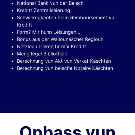
National Bank vun der Belsch
Kreditt Zentraliséierung
Schwieregkeeten beim Remboursement vu
Kreditt
Form? Mir hunn Léisungen…
Bonus aus der Wallounescher Regioun
Nëtzlech Linken fir mäi Kreditt
Meng legal Bibliothéik
Berechnung vun Akt vun Verkaf Käschten
Berechnung vun belsche Notaire Käschten
Opbass vun