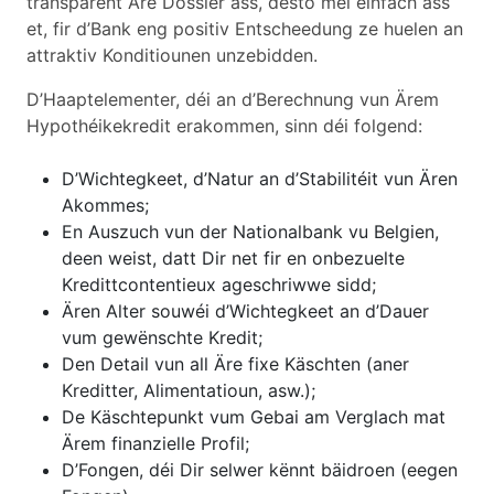
transparent Äre Dossier ass, desto méi einfach ass
et, fir d’Bank eng positiv Entscheedung ze huelen an
attraktiv Konditiounen unzebidden.
D’Haaptelementer, déi an d’Berechnung vun Ärem
Hypothéikekredit erakommen, sinn déi folgend:
D’Wichtegkeet, d’Natur an d’Stabilitéit vun Ären
Akommes;
En Auszuch vun der Nationalbank vu Belgien,
deen weist, datt Dir net fir en onbezuelte
Kredittcontentieux ageschriwwe sidd;
Ären Alter souwéi d’Wichtegkeet an d’Dauer
vum gewënschte Kredit;
Den Detail vun all Äre fixe Käschten (aner
Kreditter, Alimentatioun, asw.);
De Käschtepunkt vum Gebai am Verglach mat
Ärem finanzielle Profil;
D’Fongen, déi Dir selwer kënnt bäidroen (eegen