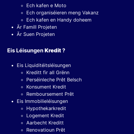
Ech kafen e Moto
Ech organiséieren meng Vakanz
Ech kafen en Handy doheem
Är Famill Projeten
Är Suen Projeten
Eis Léisungen
Kredit
?
Eis Liquiditéitsléisungen
Kreditt fir all Grënn
Perséinleche Prêt Belsch
Konsument Kredit
Remboursement Prêt
Eis Immobilieléisungen
Hypothekarkredit
Logement Kredit
Aarbecht Kreditt
Renovatioun Prêt