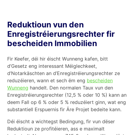
Reduktioun vun den
Enregistréierungsrechter fir
bescheiden Immobilien
Fir Keefer, déi hir éischt Wunneng kafen, bitt
d’Gesetz eng interessant Méiglechkeet,
d’Notarkäschten an d’Enregistréierungsrechter ze
reduzéieren, wann et sech ëm eng
bescheiden
Wunneng
handelt. Den normalen Taux vun den
Enregistréierungsrechter (12,5 % oder 10 %) kann an
deem Fall op 6 % oder 5 % reduzéiert ginn, wat eng
substantiell Erspuernis fir Äre Projet bedeite kann.
Déi éischt a wichtegst Bedingung, fir vun dëser
Reduktioun ze profitéieren, ass e maximalt