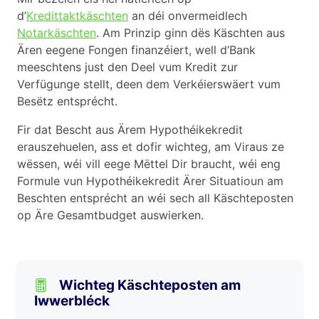
d’
Kredittaktkäschten
an déi onvermeidlech
Notarkäschten
. Am Prinzip ginn dës Käschten aus
Ären eegene Fongen finanzéiert, well d’Bank
meeschtens just den Deel vum Kredit zur
Verfügunge stellt, deen dem Verkéierswäert vum
Besëtz entsprécht.
Fir dat Bescht aus Ärem Hypothéikekredit
erauszehuelen, ass et dofir wichteg, am Viraus ze
wëssen, wéi vill eege Mëttel Dir braucht, wéi eng
Formule vun Hypothéikekredit Ärer Situatioun am
Beschten entsprécht an wéi sech all Käschteposten
op Äre Gesamtbudget auswierken.
Wichteg Käschteposten am
Iwwerbléck