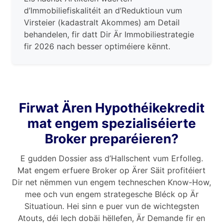
d’Immobiliefiskalitéit an d’Reduktioun vum
Virsteier (kadastralt Akommes) am Detail
behandelen, fir datt Dir Är Immobiliestrategie
fir 2026 nach besser optiméiere kënnt.
Firwat Ären Hypothéikekredit
mat engem spezialiséierte
Broker preparéieren?
E gudden Dossier ass d’Hallschent vum Erfolleg.
Mat engem erfuere Broker op Ärer Säit profitéiert
Dir net nëmmen vun engem techneschen Know-How,
mee och vun engem strategesche Bléck op Är
Situatioun. Hei sinn e puer vun de wichtegsten
Atouts, déi Iech dobäi hëllefen, Är Demande fir en