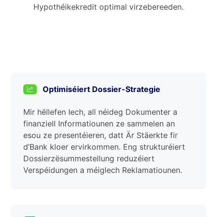
Hypothéikekredit optimal virzebereeden.
Optimiséiert Dossier-Strategie
Mir hëllefen Iech, all néideg Dokumenter a
finanziell Informatiounen ze sammelen an
esou ze presentéieren, datt Är Stäerkte fir
d’Bank kloer ervirkommen. Eng strukturéiert
Dossierzësummestellung reduzéiert
Verspéidungen a méiglech Reklamatiounen.