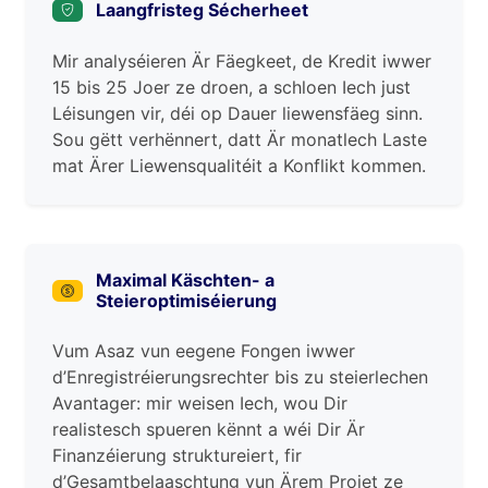
Laangfristeg Sécherheet
Mir analyséieren Är Fäegkeet, de Kredit iwwer
15 bis 25 Joer ze droen, a schloen Iech just
Léisungen vir, déi op Dauer liewensfäeg sinn.
Sou gëtt verhënnert, datt Är monatlech Laste
mat Ärer Liewensqualitéit a Konflikt kommen.
Maximal Käschten- a
Steieroptimiséierung
Vum Asaz vun eegene Fongen iwwer
d’Enregistréierungsrechter bis zu steierlechen
Avantager: mir weisen Iech, wou Dir
realistesch spueren kënnt a wéi Dir Är
Finanzéierung struktureiert, fir
d’Gesamtbelaaschtung vun Ärem Projet ze