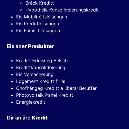
Bréck Kreditt
Hypothéik Konsolidéierungskredit
Eis Mobilitéitsléisungen
Eis Kredittléisungen
Eis Famill Léisungen
Eis aner
Produkter
Kreditt Erléisung Belsch
Kredittkonsolidéierung
Eis Versécherung
Logement Kreditt fir all
Onofhängeg Kreditt a liberal Beruffer
Photovoltaik Panel Kreditt
Energiekredit
Dir an äre
Kredit