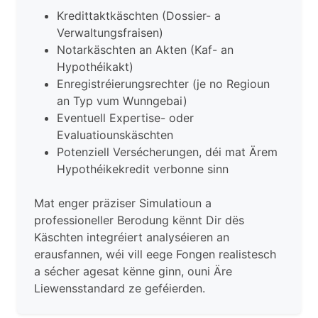
Kredittaktkäschten (Dossier- a
Verwaltungsfraisen)
Notarkäschten an Akten (Kaf- an
Hypothéikakt)
Enregistréierungsrechter (je no Regioun
an Typ vum Wunngebai)
Eventuell Expertise- oder
Evaluatiounskäschten
Po­ten­ziell Versécherungen, déi mat Ärem
Hypothéikekredit verbonne sinn
Mat enger präziser Simulatioun a
professioneller Berodung kënnt Dir dës
Käschten integréiert analyséieren an
erausfannen, wéi vill eege Fongen realistesch
a sécher agesat kënne ginn, ouni Äre
Liewensstandard ze geféierden.