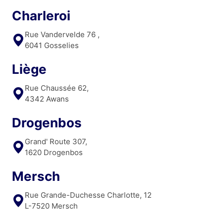
Charleroi
Rue Vandervelde 76 ,
6041 Gosselies
Liège
Rue Chaussée 62,
4342 Awans
Drogenbos
Grand' Route 307,
1620 Drogenbos
Mersch
Rue Grande-Duchesse Charlotte, 12
L-7520 Mersch