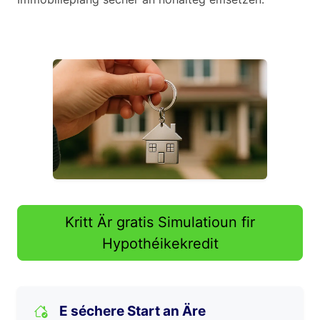
Kritt Är gratis Simulatioun fir
Hypothéikekredit
E séchere Start an Äre