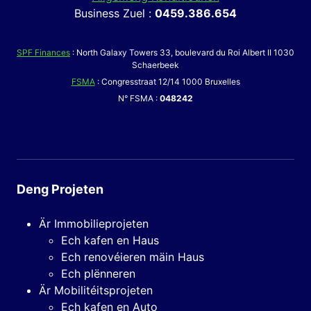
Business Zuel :
0459.386.654
SPF Finances
: North Galaxy Towers 33, boulevard du Roi Albert II 1030
Schaerbeek
FSMA
: Congresstraat 12/14 1000 Bruxelles
N° FSMA :
048242
Deng Projeten
Är Immobilieprojeten
Ech kafen en Haus
Ech renovéieren mäin Haus
Ech plënneren
Är Mobilitéitsprojeten
Ech kafen en Auto