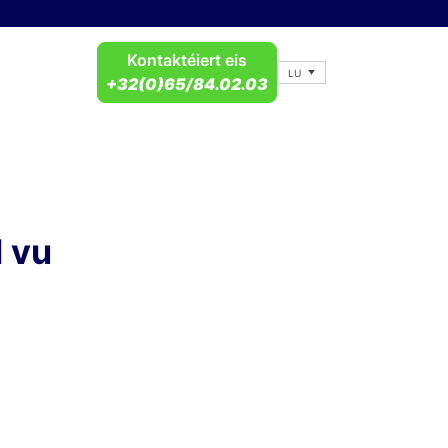
Kontaktéiert eis
LU
+32(0)65/84.02.03
 vu