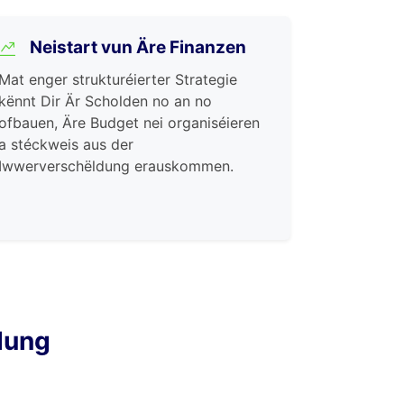
Neistart vun Äre Finanzen
Mat enger strukturéierter Strategie
kënnt Dir Är Scholden no an no
ofbauen, Äre Budget nei organiséieren
a stéckweis aus der
Iwwerverschëldung erauskommen.
dung