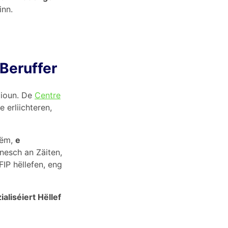
inn.
 Beruffer
tioun. De
Centre
 erliichteren,
rëm,
e
nnesch an Zäiten,
IP hëllefen, eng
ialiséiert Hëllef