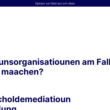
Opbass vun Geld ass och deier.
unsorganisatiounen am Fall
g maachen?
Scholdemediatioun
dung