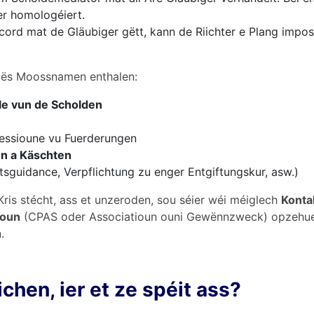
er homologéiert.
cord mat de Gläubiger gëtt, kann de Riichter e Plang impos
 dës Moossnamen enthalen:
e vun de Scholden
essioune vu Fuerderungen
en a Käschten
sguidance, Verpflichtung zu enger Entgiftungskur, asw.)
Kris stécht, ass et unzeroden, sou séier wéi méiglech
Konta
ioun
(CPAS oder Associatioun ouni Gewënnzweck) opzehuel
.
chen, ier et ze spéit ass?