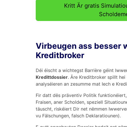
Kritt Är gratis Simulatio
Scholdeme
Virbeugen ass besser wé
Kreditbroker
Déi éischt a wichtegst Barrière géint Iww
Kredittdossier
. Äre Kreditbroker spillt hei
analyséieren an zesumme mat Iech e Kredi
Fir datt dës präventiv Politik funktionéiert
Fraisen, aner Scholden, speziell Situati
täuscht, riskéiert Dir net nëmmen Iwwerv
vu Fälschungen, falsch Deklaratiounen).