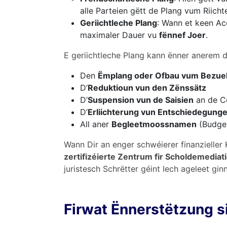
alle Parteien gëtt de Plang vum Riicht
Geriichtleche Plang
: Wann et keen Ac
maximaler Dauer vu
fënnef Joer
.
E geriichtleche Plang kann ënner anerem
Den
Ëmplang oder Ofbau vum Bezuel
D’
Reduktioun vun den Zënssätz
D’
Suspension vun de Saisien
an de C
D’
Erliichterung vun Entschiedegung
All aner
Begleetmoossnamen
(Budget
Wann Dir an enger schwéierer finanzieller 
zertifizéierte Zentrum fir Scholdemediat
juristesch Schrëtter géint Iech ageleet ginn
Firwat Ënnerstëtzung si