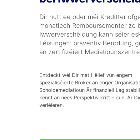
Dir hutt ee oder méi Kreditter ofg
monatlech Remboursementer ze b
Iwwerverschëldung kann séier esk
Léisungen: präventiv Berodung,
an zertifizéiert Mediatiounszentre
Entdeckt wéi Dir mat Hëllef vun engem
spezialiséierte Broker an enger Organisatio
Scholdemediatioun Är finanziell Lag stabil
kënnt an nees Perspektiv kritt – ouni Är Di
verléieren.