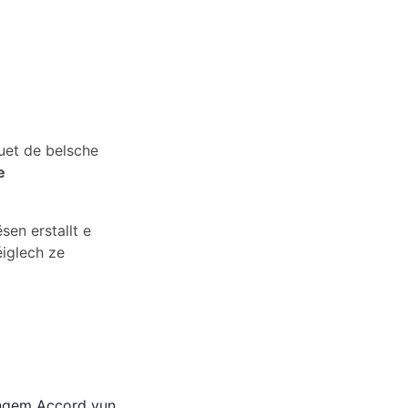
huet de belsche
e
en erstallt e
éiglech ze
 engem Accord vun