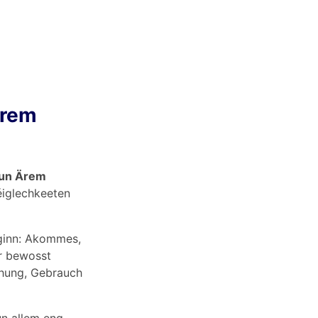
Ärem
vun Ärem
Méiglechkeeten
ginn: Akommes,
er bewosst
hung, Gebrauch