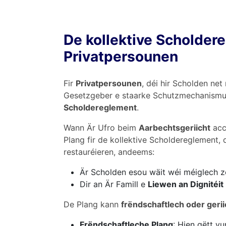
De kollektive Scholder
Privatpersounen
Fir
Privatpersounen
, déi hir Scholden ne
Gesetzgeber e staarke Schutzmechanismus 
Scholdereglement
.
Wann Är Ufro beim
Aarbechtsgeriicht
acce
Plang fir de kollektive Scholdereglement, d
restauréieren, andeems:
Är Scholden esou wäit wéi méiglech z
Dir an Är Famill e
Liewen an Dignitéit
De Plang kann
frëndschaftlech oder gerii
Frëndschaftleche Plang
: Hien gëtt v