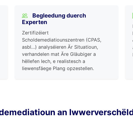
Begleedung duerch
Experten
Zertifizéiert
Scholdemediatiounszentren (CPAS,
asbl…) analyséieren Är Situatioun,
verhandelen mat Äre Gläubiger a
hëllefen Iech, e realistesch a
liewensfäege Plang opzestellen.
ldemediatioun an Iwwerverschël