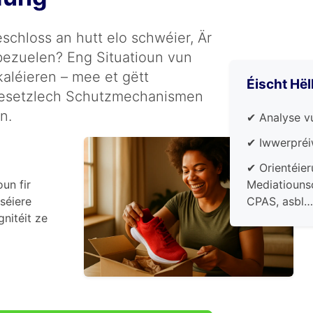
eschloss an hutt elo schwéier, Är
ezuelen? Eng Situatioun vun
aléieren – mee et gëtt
Éischt Hël
 gesetzlech Schutzmechanismen
n.
✔ Analyse vu
✔ Iwwerpréi
✔ Orientéie
Mediatiouns
un fir
CPAS, asbl…
iséiere
gnitéit ze