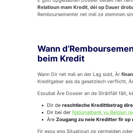
E gutt opgebauten Dossier bedeit net n
Relatioun mam Kredit, déi op Dauer droba
Remboursementer net méi ze stemmen sin
Wann d’Remboursement
beim Kredit
Wann Dir net méi an der Lag sidd, Är
fina
Kreditgeber ass da gesetzlech verflicht, Ä
Esoubal Äre Dossier an de Sträitfäll fält, 
Dir de
reschtleche Kredittbetrag dire
Dir bei der
Nationalbank vu Belgien reg
Äre
Zougang zu neie Kreditter fir op
Fir esou eng Situatioun ze vermeiden oder