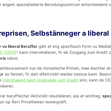
 engem spezialiséierte Berodungszentrum entscheedend s
reprisen, Selbstänneger a liberal
 vu liberal Beruffer
gëtt et eng spezifesch Form vu Media
E (CEFIP)
kann intervenéieren, fir de Zougang zum Kredit ze
kris
kënnt.
 Remboursement vun de monatleche Primen, mee éischter d
ur
ze fannen, fir datt d’Aktivitéit weider bestoe kann. Beso
éi
zréckhalend beim Ugebuede vum Kredit
sinn, kann de CEF
xéieren.
r berufflecher Aktivitéit resultéieren, ass et wichteg,
spez
oun op Äert Privatliewen iwwergreift.