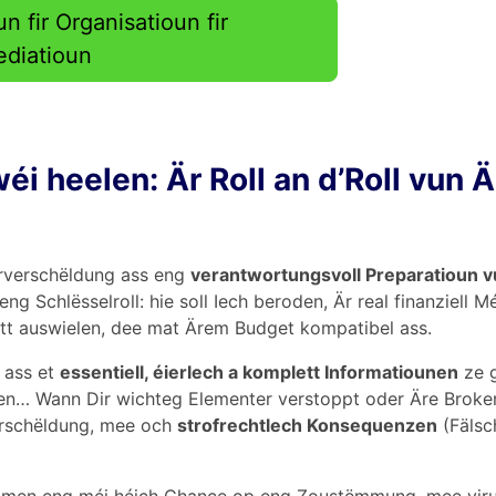
un fir Organisatioun fir
diatioun
i heelen: Är Roll an d’Roll vun 
erverschëldung ass eng
verantwortungsvoll Preparatioun 
 eng Schlësselroll: hie soll Iech beroden, Är real finanziell 
tt auswielen, dee mat Ärem Budget kompatibel ass.
, ass et
essentiell, éierlech a komplett Informatiounen
ze 
ounen… Wann Dir wichteg Elementer verstoppt oder Äre Brok
erschëldung, mee och
strofrechtlech Konsequenzen
(Fälsc