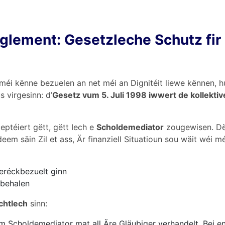
eglement: Gesetzleche Schutz fir
t méi kënne bezuelen an net méi an Dignitéit liewe kënnen, 
virgesinn: d’
Gesetz vum 5. Juli 1998 iwwert de kollektiv
ptéiert gëtt, gëtt Iech e
Scholdemediator
zougewisen. Dës
eem säin Zil et ass, Är finanziell Situatioun sou wäit wéi m
eréckbezuelt ginn
behalen
chtlech
sinn:
um Scholdemediator mat all Äre Gläubiger verhandelt. Bei