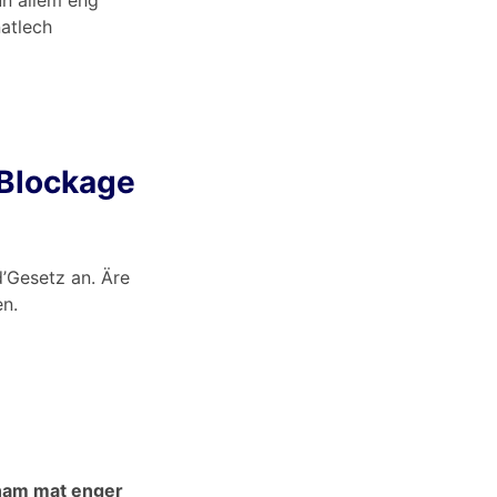
n allem eng
natlech
Blockage
d’Gesetz an. Äre
n.
pnam mat enger