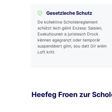
Gesetzleche Schutz
De kollektive Scholdereglement
schützt Iech géint Exzess: Saisien,
Exekutiounen a juristesch Drock
kënnen agegrenzt oder temporär
suspendéiert ginn, sou datt Dir erëm
Loft kritt.
Heefeg Froen zur Scho