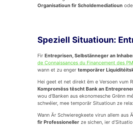
Organisatioun fir Scholdemediatioun
oder
Speziell Situatioun: Ent
Fir
Entreprisen, Selbstänneger an Inhaber
de Connaissances du Financement des PM
wann et zu enger
temporärer Liquiditéits
Hei geet et net direkt ëm e Versoen vum
Kompromëss tëscht Bank an Entreprene
wou d’Banken aus ekonomesche Grënn m
schwéier, mee temporär Situatioun ze rela
Wann Är Schwieregkeete virun allem aus Äre
fir Professioneller
ze sichen, ier d’Situati