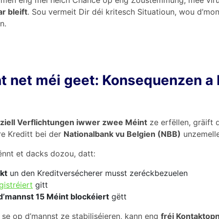
ëmmen eng méi héich Chance op eng Zoustëmmung, mee viru
r bleift
. Sou vermeit Dir déi kritesch Situatioun, wou d’mo
n.
 net méi geet: Konsequenzen a 
nziell Verflichtungen iwwer zwee Méint
ze erfëllen, gräift 
re Kreditt bei der
Nationalbank vu Belgien (NBB)
unzemelle
kënnt et dacks dozou, datt:
kt
un den Kreditversécherer musst zeréckbezuelen
istréiert
gitt
 d’mannst 15 Méint blockéiert
gëtt
 se op d’mannst ze stabiliséieren, kann eng
fréi Kontakto