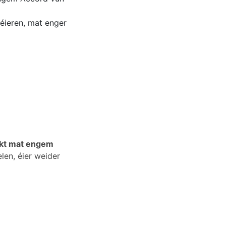
éieren, mat enger
kt mat engem
en, éier weider