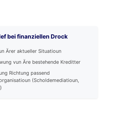
lef bei finanziellen Drock
n Ärer aktueller Situatioun
wung vun Äre bestehende Kreditter
rung Richtung passend
organisatioun (Scholdemediatioun,
)