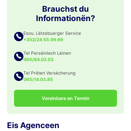
Brauchst du
Informationën?
Esou. Lëtzebuerger Service
+352/24.55.99.99
Tel Perséinlech Léinen
065/84.02.03
Tel Prêten Versécherung
065/14.03.85
Vereinbare en Termin
Eis Agenceen