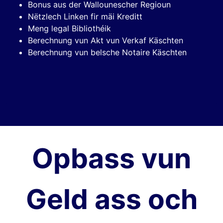
Bonus aus der Wallounescher Regioun
Nëtzlech Linken fir mäi Kreditt
Meng legal Bibliothéik
Berechnung vun Akt vun Verkaf Käschten
Berechnung vun belsche Notaire Käschten
Opbass vun
Geld ass och