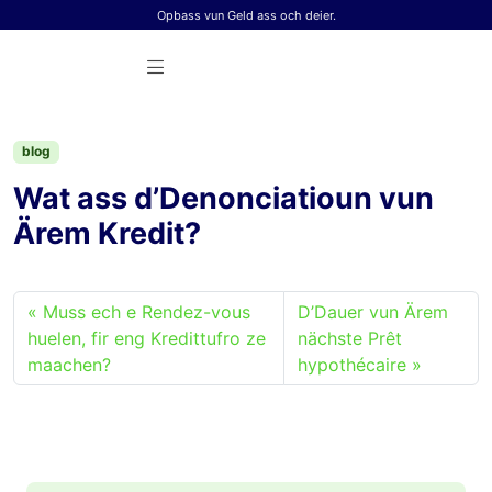
Skip to content
Opbass vun Geld ass och deier.
blog
Wat ass d’Denonciatioun vun
Ärem Kredit?
Muss ech e Rendez-vous
D’Dauer vun Ärem
huelen, fir eng Kredittufro ze
nächste Prêt
maachen?
hypothécaire