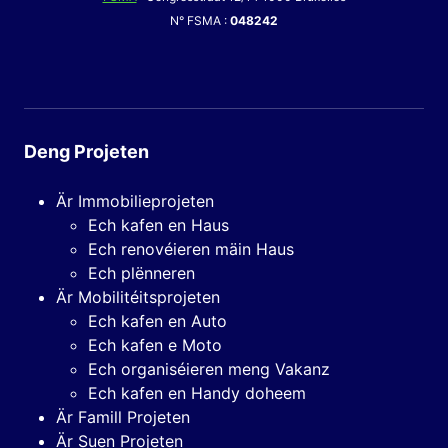
N° FSMA :
048242
Deng Projeten
Är Immobilieprojeten
Ech kafen en Haus
Ech renovéieren mäin Haus
Ech plënneren
Är Mobilitéitsprojeten
Ech kafen en Auto
Ech kafen e Moto
Ech organiséieren meng Vakanz
Ech kafen en Handy doheem
Är Famill Projeten
Är Suen Projeten