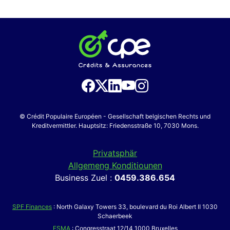
© Crédit Populaire Européen - Gesellschaft belgischen Rechts und
Kreditvermittler. Hauptsitz: Friedensstraße 10, 7030 Mons.
Privatsphär
Allgemeng Konditiounen
Business Zuel :
0459.386.654
SPF Finances
: North Galaxy Towers 33, boulevard du Roi Albert II 1030
Schaerbeek
FSMA
: Congresstraat 12/14 1000 Bruxelles