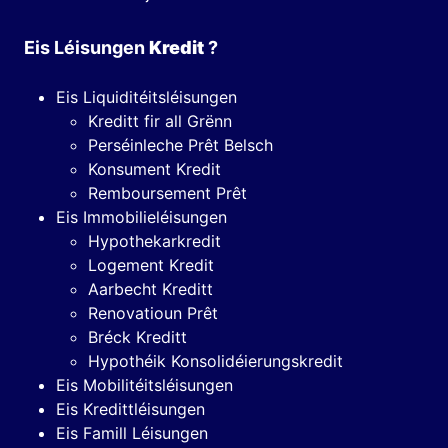
Eis Léisungen
Kredit
?
Eis Liquiditéitsléisungen
Kreditt fir all Grënn
Perséinleche Prêt Belsch
Konsument Kredit
Remboursement Prêt
Eis Immobilieléisungen
Hypothekarkredit
Logement Kredit
Aarbecht Kreditt
Renovatioun Prêt
Bréck Kreditt
Hypothéik Konsolidéierungskredit
Eis Mobilitéitsléisungen
Eis Kredittléisungen
Eis Famill Léisungen