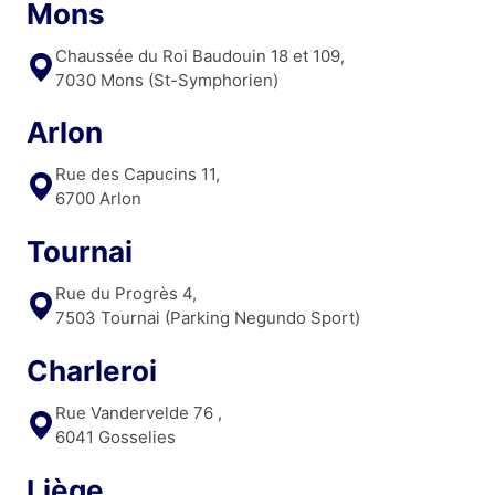
Mons
Chaussée du Roi Baudouin 18 et 109,
7030 Mons (St-Symphorien)
Arlon
Rue des Capucins 11,
6700 Arlon
Tournai
Rue du Progrès 4,
7503 Tournai (Parking Negundo Sport)
Charleroi
Rue Vandervelde 76 ,
6041 Gosselies
Liège