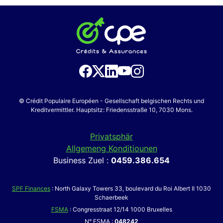
© Crédit Populaire Européen - Gesellschaft belgischen Rechts und
Kreditvermittler. Hauptsitz: Friedensstraße 10, 7030 Mons.
Privatsphär
Allgemeng Konditiounen
Business Zuel :
0459.386.654
SPF Finances
: North Galaxy Towers 33, boulevard du Roi Albert II 1030
Schaerbeek
FSMA
: Congresstraat 12/14 1000 Bruxelles
N° FSMA :
048242