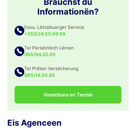
Brauchst du
Informationën?
Esou. Lëtzebuerger Service
+352/24.55.99.99
Tel Perséinlech Léinen
065/84.02.03
Tel Prêten Versécherung
065/14.03.85
Vereinbare en Termin
Eis Agenceen