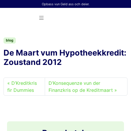
Skip to content
Opbass vun Geld ass och deier.
blog
De Maart vum Hypotheekkredit:
Zoustand 2012
D’Kreditkris
D’Konsequenze vun der
fir Dummies
Finanzkris op de Kreditmaart