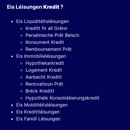
Eis Léisungen
Kredit
?
Eis Liquiditéitsléisungen
Kreditt fir all Grënn
Perséinleche Prêt Belsch
Konsument Kredit
Remboursement Prêt
Eis Immobilieléisungen
Hypothekarkredit
Logement Kredit
Aarbecht Kreditt
Renovatioun Prêt
Bréck Kreditt
Hypothéik Konsolidéierungskredit
Eis Mobilitéitsléisungen
Eis Kredittléisungen
Eis Famill Léisungen