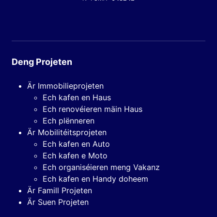
Deng Projeten
Är Immobilieprojeten
Ech kafen en Haus
Ech renovéieren mäin Haus
Ech plënneren
Är Mobilitéitsprojeten
Ech kafen en Auto
Ech kafen e Moto
Ech organiséieren meng Vakanz
Ech kafen en Handy doheem
Är Famill Projeten
Är Suen Projeten