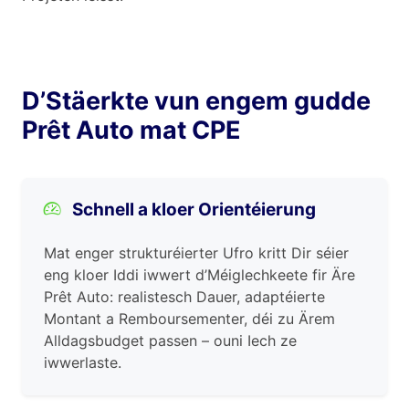
D’Stäerkte vun engem gudde
Prêt Auto mat CPE
Schnell a kloer Orientéierung
Mat enger strukturéierter Ufro kritt Dir séier
eng kloer Iddi iwwert d’Méiglechkeete fir Äre
Prêt Auto: realistesch Dauer, adaptéierte
Montant a Remboursementer, déi zu Ärem
Alldagsbudget passen – ouni Iech ze
iwwerlaste.