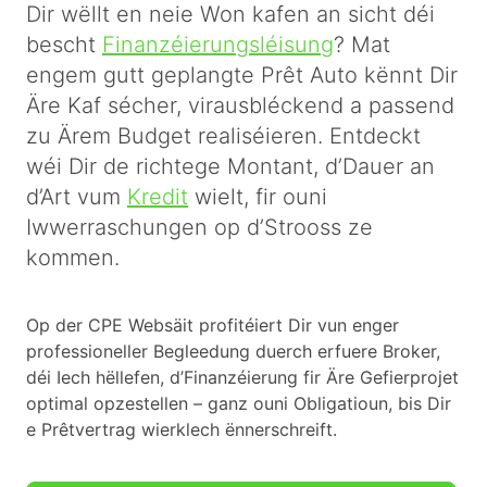
Dir wëllt en neie Won kafen an sicht déi
bescht
Finanzéierungsléisung
? Mat
engem gutt geplangte Prêt Auto kënnt Dir
Äre Kaf sécher, virausbléckend a passend
zu Ärem Budget realiséieren. Entdeckt
wéi Dir de richtege Montant, d’Dauer an
d’Art vum
Kredit
wielt, fir ouni
Iwwerraschungen op d’Strooss ze
kommen.
Op der CPE Websäit profitéiert Dir vun enger
professioneller Begleedung duerch erfuere Broker,
déi Iech hëllefen, d’Finanzéierung fir Äre Gefierprojet
optimal opzestellen – ganz ouni Obligatioun, bis Dir
e Prêtvertrag wierklech ënnerschreift.