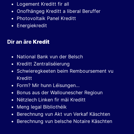
Logement Kreditt fir all
Onofhängeg Kreditt a liberal Beruffer
Photovoltaik Panel Kreditt
Energiekredit
Dir an äre
Kredit
National Bank vun der Belsch
Kreditt Zentraliséierung
Schwieregkeeten beim Remboursement vu
Kreditt
Form? Mir hunn Léisungen…
Bonus aus der Wallounescher Regioun
Nëtzlech Linken fir mäi Kreditt
Meng legal Bibliothéik
Berechnung vun Akt vun Verkaf Käschten
Berechnung vun belsche Notaire Käschten