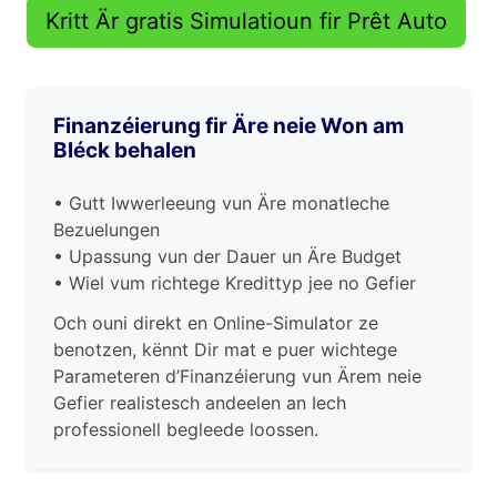
Kritt Är gratis Simulatioun fir Prêt Auto
Finanzéierung fir Äre neie Won am
Bléck behalen
• Gutt Iwwerleeung vun Äre monatleche
Bezuelungen
• Upassung vun der Dauer un Äre Budget
• Wiel vum richtege Kredittyp jee no Gefier
Och ouni direkt en Online-Simulator ze
benotzen, kënnt Dir mat e puer wichtege
Parameteren d’Finanzéierung vun Ärem neie
Gefier realistesch andeelen an Iech
professionell begleede loossen.