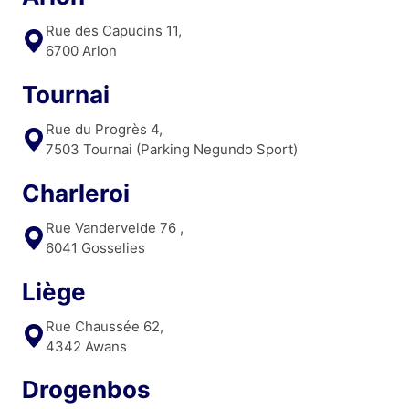
Rue des Capucins 11,
6700 Arlon
Tournai
Rue du Progrès 4,
7503 Tournai (Parking Negundo Sport)
Charleroi
Rue Vandervelde 76 ,
6041 Gosselies
Liège
Rue Chaussée 62,
4342 Awans
Drogenbos