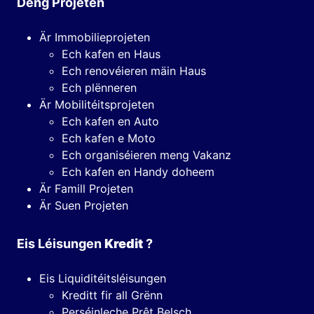
Deng Projeten
Är Immobilieprojeten
Ech kafen en Haus
Ech renovéieren mäin Haus
Ech plënneren
Är Mobilitéitsprojeten
Ech kafen en Auto
Ech kafen e Moto
Ech organiséieren meng Vakanz
Ech kafen en Handy doheem
Är Famill Projeten
Är Suen Projeten
Eis Léisungen
Kredit
?
Eis Liquiditéitsléisungen
Kreditt fir all Grënn
Perséinleche Prêt Belsch