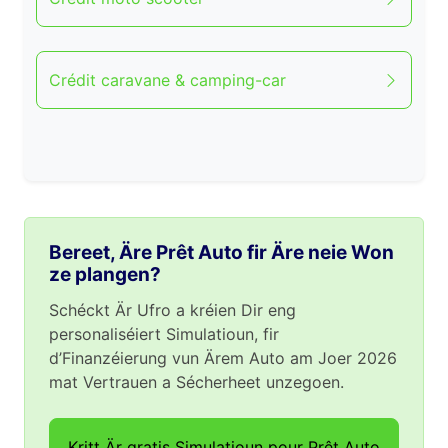
Crédit caravane & camping-car
Bereet, Äre Prêt Auto fir Äre neie Won
ze plangen?
Schéckt Är Ufro a kréien Dir eng
personaliséiert Simulatioun, fir
d’Finanzéierung vun Ärem Auto am Joer 2026
mat Vertrauen a Sécherheet unzegoen.
Kritt Är gratis Simulatioun pour Prêt Auto