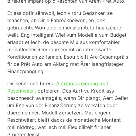
direkten Impakt op d’Käschten vun Ärem Prêt Auto.
Et ass dofir sënnvoll, Iech virdru Gedanken ze
maachen, ob Dir e Fabréckneiwon, en jonk
gebrauchte Won oder e méi alen Auto finanzéiere
wëllt. Eng intelligent Wiel vum Modell a vum Budget
erlaabt et Iech, de beschte Mix aus komfortabler
monatlecher Remboursement an interessante
Konditiounen ze fannen. Esou bleift Äre Gesamtpräis
fir de Prêt Auto am Aklang mat Ärer laangfristeger
Finanzplangung.
Dir kënnt och fir eng
Autofinanzéierung mat
Reschtwäert
optéieren. Dës Aart vu Kredit ass
besonnesch avantagéis, wann Dir plangt, Äert Gefier
um Enn vun der Finanzéierung ze verkafen oder
duerch en neit Modell z’ersetzen. Mat engem
Reschtwäert bleift dacks de monatleche Montant
méi niddreg, wat Iech méi Flexibilitéit fir aner
Projeten léisst.