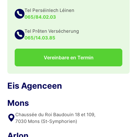
Tel Perséinlech Léinen
065/84.02.03
Tel Prêten Versécherung
065/14.03.85
Vereinbare en Termin
Eis Agenceen
Mons
Chaussée du Roi Baudouin 18 et 109,
7030 Mons (St-Symphorien)
Arlon