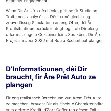
definitivt Engagement.
Wann Dir Är Ufro ofschéckt, gëtt se fir Studie an
Traitement analyséiert. Dëst erméiglecht eng
zouverlässeg Simulatioun an eng Offer, déi Är
Profilsituatioun berücksichtegt, egal ob Dir eleng
oder mat engem Co-Léiner léint. Sou kënnt Dir Äre
Projet am Joer 2026 mat Rou a Sécherheet plangen.
D’Informatiounen, déi Dir
braucht, fir Äre Prêt Auto ze
plangen
Fir eng realistesch Berechnung vun Ärem Prêt Auto
ze maachen, braucht Dir als éischt d’Charakteristike
vum gefrote Kredit: d’Zort Gefier (an dësem Fall «