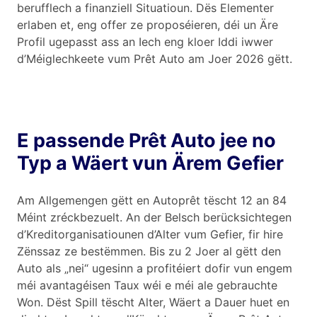
berufflech a finanziell Situatioun. Dës Elementer
erlaben et, eng offer ze proposéieren, déi un Äre
Profil ugepasst ass an Iech eng kloer Iddi iwwer
d’Méiglechkeete vum Prêt Auto am Joer 2026 gëtt.
E passende Prêt Auto jee no
Typ a Wäert vun Ärem Gefier
Am Allgemengen gëtt en Autoprêt tëscht 12 an 84
Méint zréckbezuelt. An der Belsch berücksichtegen
d’Kreditorganisatiounen d’Alter vum Gefier, fir hire
Zënssaz ze bestëmmen. Bis zu 2 Joer al gëtt den
Auto als „nei“ ugesinn a profitéiert dofir vun engem
méi avantagéisen Taux wéi e méi ale gebrauchte
Won. Dëst Spill tëscht Alter, Wäert a Dauer huet en