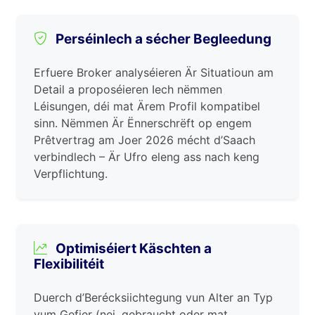
Perséinlech a sécher Begleedung
Erfuere Broker analyséieren Är Situatioun am
Detail a proposéieren Iech nëmmen
Léisungen, déi mat Ärem Profil kompatibel
sinn. Nëmmen Är Ënnerschrëft op engem
Prêtvertrag am Joer 2026 mécht d’Saach
verbindlech – Är Ufro eleng ass nach keng
Verpflichtung.
Optimiséiert Käschten a
Flexibilitéit
Duerch d’Berécksiichtegung vun Alter an Typ
vum Gefier (nei, gebraucht oder mat