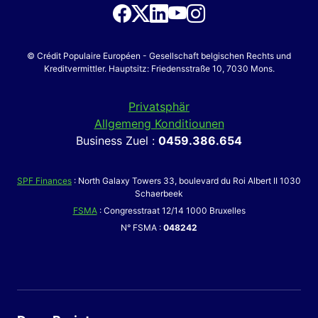
© Crédit Populaire Européen - Gesellschaft belgischen Rechts und
Kreditvermittler. Hauptsitz: Friedensstraße 10, 7030 Mons.
Privatsphär
Allgemeng Konditiounen
Business Zuel :
0459.386.654
SPF Finances
: North Galaxy Towers 33, boulevard du Roi Albert II 1030
Schaerbeek
FSMA
: Congresstraat 12/14 1000 Bruxelles
N° FSMA :
048242