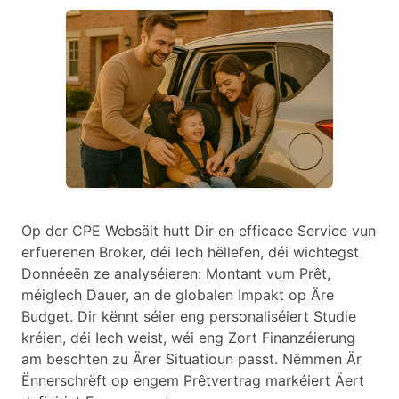
Op der CPE Websäit hutt Dir en efficace Service vun
erfuerenen Broker, déi Iech hëllefen, déi wichtegst
Donnéeën ze analyséieren: Montant vum Prêt,
méiglech Dauer, an de globalen Impakt op Äre
Budget. Dir kënnt séier eng personaliséiert Studie
kréien, déi Iech weist, wéi eng Zort Finanzéierung
am beschten zu Ärer Situatioun passt. Nëmmen Är
Ënnerschrëft op engem Prêtvertrag markéiert Äert