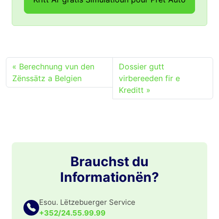
Berechnung vun den
Dossier gutt
Zënssätz a Belgien
virbereeden fir e
Kreditt
Brauchst du
Informationën?
Esou. Lëtzebuerger Service
+352/24.55.99.99