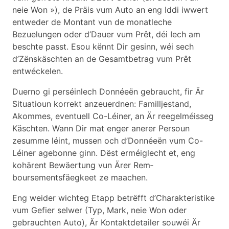
neie Won »), de Präis vum Auto an eng Iddi iwwert
entweder de Montant vun de monatleche
Bezuelungen oder d’Dauer vum Prêt, déi Iech am
beschte passt. Esou kënnt Dir gesinn, wéi sech
d’Zënskäschten an de Gesamtbetrag vum Prêt
entwéckelen.
Duerno gi perséinlech Donnéeën gebraucht, fir Är
Situatioun korrekt anzeuerdnen: Familljestand,
Akommes, eventuell Co-Léiner, an Är reegelméisseg
Käschten. Wann Dir mat enger anerer Persoun
zesumme léint, mussen och d’Donnéeën vum Co-
Léiner agebonne ginn. Dëst erméiglecht et, eng
kohärent Bewäertung vun Ärer Rem­
boursementsfäegkeet ze maachen.
Eng weider wichteg Etapp betrëfft d’Charakteristike
vum Gefier selwer (Typ, Mark, neie Won oder
gebrauchten Auto), Är Kontaktdetailer souwéi Är