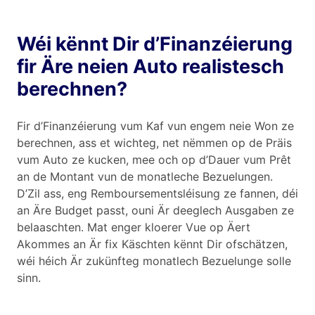
Wéi kënnt Dir d’Finanzéierung
fir Äre neien Auto realistesch
berechnen?
Fir d’Finanzéierung vum Kaf vun engem neie Won ze
berechnen, ass et wichteg, net nëmmen op de Präis
vum Auto ze kucken, mee och op d’Dauer vum Prêt
an de Montant vun de monatleche Bezuelungen.
D’Zil ass, eng Remboursementsléisung ze fannen, déi
an Äre Budget passt, ouni Är deeglech Ausgaben ze
belaaschten. Mat enger kloerer Vue op Äert
Akommes an Är fix Käschten kënnt Dir ofschätzen,
wéi héich Är zukünfteg monatlech Bezuelunge solle
sinn.