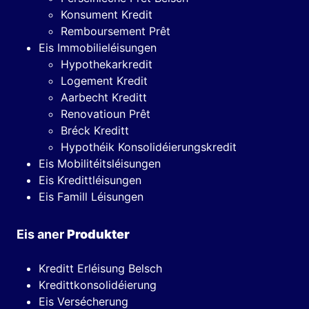
Konsument Kredit
Remboursement Prêt
Eis Immobilieléisungen
Hypothekarkredit
Logement Kredit
Aarbecht Kreditt
Renovatioun Prêt
Bréck Kreditt
Hypothéik Konsolidéierungskredit
Eis Mobilitéitsléisungen
Eis Kredittléisungen
Eis Famill Léisungen
Eis aner
Produkter
Kreditt Erléisung Belsch
Kredittkonsolidéierung
Eis Versécherung