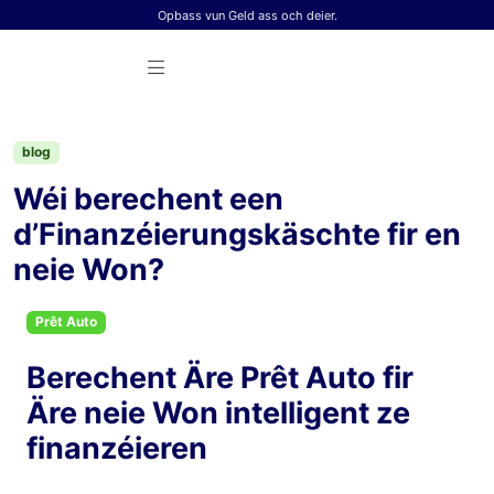
Skip to content
Opbass vun Geld ass och deier.
blog
Wéi berechent een
d’Finanzéierungskäschte fir en
neie Won?
Prêt Auto
Berechent Äre Prêt Auto fir
Äre neie Won intelligent ze
finanzéieren