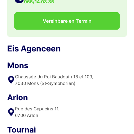
065/14.03.85
Vereinbare en Termin
Eis Agenceen
Mons
Chaussée du Roi Baudouin 18 et 109,
7030 Mons (St-Symphorien)
Arlon
Rue des Capucins 11,
6700 Arlon
Tournai