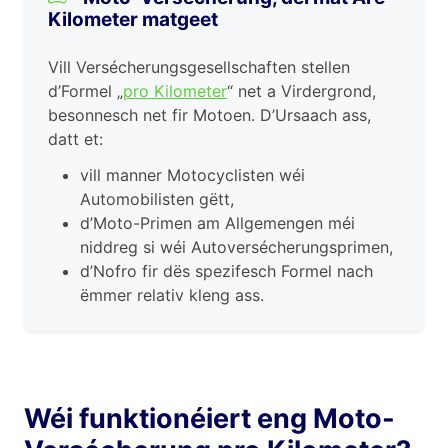
Kilometer matgeet
Vill Versécherungsgesellschaften stellen
d’Formel „
pro Kilometer
“ net a Virdergrond,
besonnesch net fir Motoen. D’Ursaach ass,
datt et:
vill manner Motocyclisten wéi
Automobilisten gëtt,
d’Moto-Primen am Allgemengen méi
niddreg si wéi Autoversécherungsprimen,
d’Nofro fir dës spezifesch Formel nach
ëmmer relativ kleng ass.
Wéi funktionéiert eng Moto-