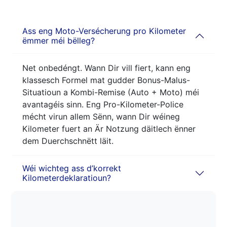
Ass eng Moto-Versécherung pro Kilometer
ëmmer méi bëlleg?
Net onbedéngt. Wann Dir vill fiert, kann eng
klassesch Formel mat gudder Bonus-Malus-
Situatioun a Kombi-Remise (Auto + Moto) méi
avantagéis sinn. Eng Pro-Kilometer-Police
mécht virun allem Sënn, wann Dir wéineg
Kilometer fuert an Är Notzung däitlech ënner
dem Duerchschnëtt läit.
Wéi wichteg ass d’korrekt
Kilometerdeklaratioun?