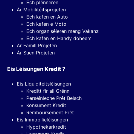
Ech plënneren
Är Mobilitéitsprojeten
Ech kafen en Auto
Ech kafen e Moto
Ech organiséieren meng Vakanz
Ech kafen en Handy doheem
Är Famill Projeten
Är Suen Projeten
Eis Léisungen
Kredit
?
Eis Liquiditéitsléisungen
Kreditt fir all Grënn
Perséinleche Prêt Belsch
Konsument Kredit
Remboursement Prêt
Eis Immobilieléisungen
Hypothekarkredit
Logement Kredit