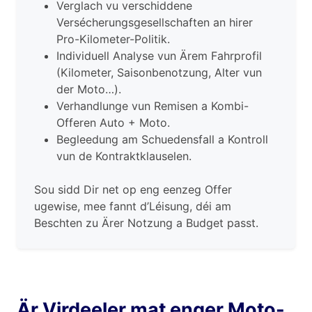
Verglach vu verschiddene
Versécherungsgesellschaften an hirer
Pro-Kilometer-Politik.
Individuell Analyse vun Ärem Fahrprofil
(Kilometer, Saisonbenotzung, Alter vun
der Moto…).
Verhandlunge vun Remisen a Kombi-
Offeren Auto + Moto.
Begleedung am Schuedensfall a Kontroll
vun de Kontraktklauselen.
Sou sidd Dir net op eng eenzeg Offer
ugewise, mee fannt d’Léisung, déi am
Beschten zu Ärer Notzung a Budget passt.
Är Virdeeler mat enger Moto-