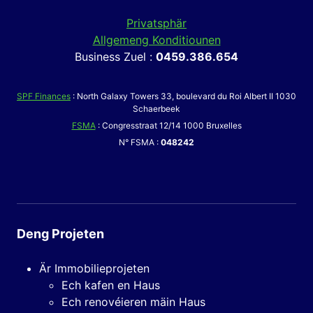
Privatsphär
Allgemeng Konditiounen
Business Zuel :
0459.386.654
SPF Finances
: North Galaxy Towers 33, boulevard du Roi Albert II 1030
Schaerbeek
FSMA
: Congresstraat 12/14 1000 Bruxelles
N° FSMA :
048242
Deng Projeten
Är Immobilieprojeten
Ech kafen en Haus
Ech renovéieren mäin Haus