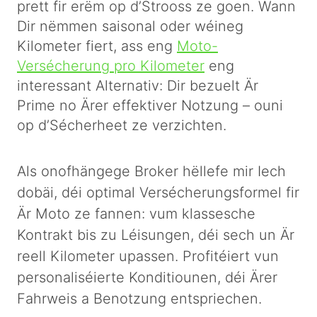
prett fir erëm op d’Strooss ze goen. Wann
Dir nëmmen saisonal oder wéineg
Kilometer fiert, ass eng
Moto-
Versécherung pro Kilometer
eng
interessant Alternativ: Dir bezuelt Är
Prime no Ärer effektiver Notzung – ouni
op d’Sécherheet ze verzichten.
Als onofhängege Broker hëllefe mir Iech
dobäi, déi optimal Versécherungsformel fir
Är Moto ze fannen: vum klassesche
Kontrakt bis zu Léisungen, déi sech un Är
reell Kilometer upassen. Profitéiert vun
personaliséierte Konditiounen, déi Ärer
Fahrweis a Benotzung entspriechen.