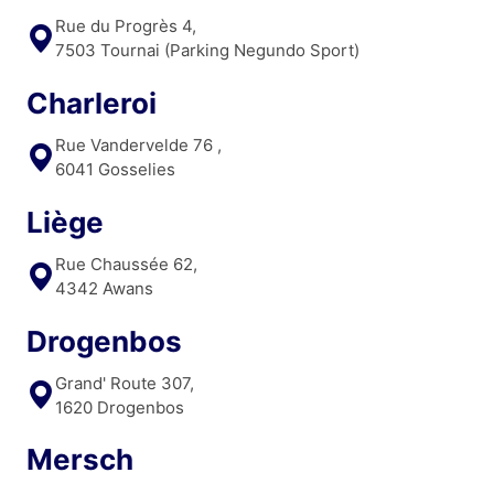
Rue du Progrès 4,
7503 Tournai (Parking Negundo Sport)
Charleroi
Rue Vandervelde 76 ,
6041 Gosselies
Liège
Rue Chaussée 62,
4342 Awans
Drogenbos
Grand' Route 307,
1620 Drogenbos
Mersch