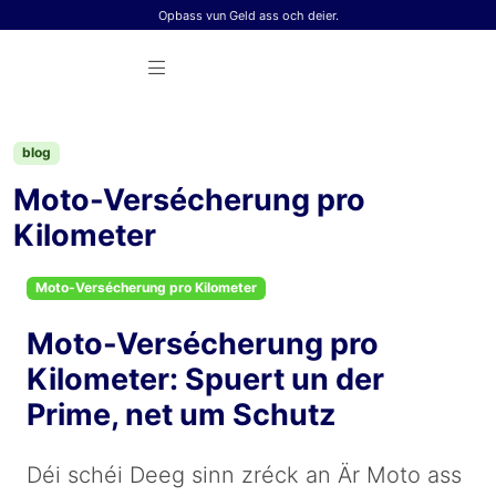
Skip to content
Opbass vun Geld ass och deier.
blog
Moto-Versécherung pro
Kilometer
Moto-Versécherung pro Kilometer
Moto-Versécherung pro
Kilometer: Spuert un der
Prime, net um Schutz
Déi schéi Deeg sinn zréck an Är Moto ass