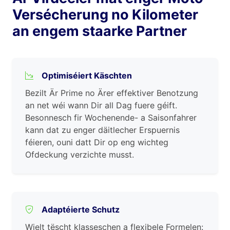
Versécherung no Kilometer
an engem staarke Partner
Optimiséiert Käschten
Bezilt Är Prime no Ärer effektiver Benotzung
an net wéi wann Dir all Dag fuere géift.
Besonnesch fir Wochenende- a Saisonfahrer
kann dat zu enger däitlecher Erspuernis
féieren, ouni datt Dir op eng wichteg
Ofdeckung verzichte musst.
Adaptéierte Schutz
Wielt tëscht klasseschen a flexibele Formelen: