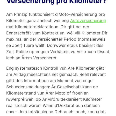
Versécherung pro Kilometer?
Am Prinzip funktionéiert d’Moto-Versécherung pro
Kilometer ganz ähnlech wéi eng
Autoversécherung
mat Kilometerdeklaratioun. Dir gitt bei der
Ënnerschrëft vum Kontrakt un, wéi vill Kilometer Dir
maximal an der versécherter Period (normalerweis
ee Joer) fuere wëllt. Doriwwer eraus baséiert dës
Zort Police op engem Verhältnis vu Vertrauen tëscht
Iech an Ärem Versécherer.
Eng systematesch Kontroll vun Äre Kilometer gëtt
am Alldag meeschtens net gemaach. Reell relevant
gëtt dës Informatioun am Moment vun enger
Schuedensmeldungen: Är Gesellschaft kann de
Kilometerstand vun Ärer Moto of froen an
iwwerpréiwen, ob Är virdru deklaréiert Kilometer
realistesch waren. Wann d’Deklaratioun däitlech
ënner dem tatsächleche Gebrauch louch, kann dat