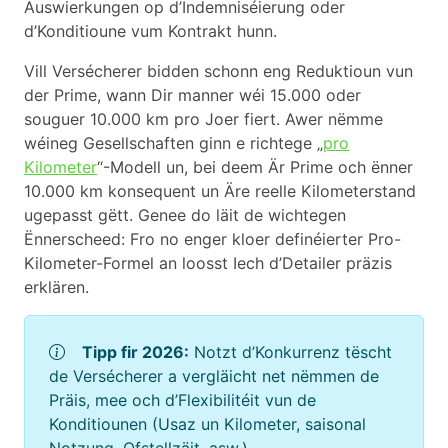
Auswierkungen op d’Indemniséierung oder
d’Konditioune vum Kontrakt hunn.
Vill Versécherer bidden schonn eng Reduktioun vun
der Prime, wann Dir manner wéi 15.000 oder
souguer 10.000 km pro Joer fiert. Awer nëmme
wéineg Gesellschaften ginn e richtege „
pro
Kilometer
“-Modell un, bei deem Är Prime och ënner
10.000 km konsequent un Äre reelle Kilometerstand
ugepasst gëtt. Genee do läit de wichtegen
Ënnerscheed: Fro no enger kloer definéierter Pro-
Kilometer-Formel an loosst Iech d’Detailer präzis
erklären.
Tipp fir 2026:
Notzt d’Konkurrenz tëscht
de Versécherer a vergläicht net nëmmen de
Präis, mee och d’Flexibilitéit vun de
Konditiounen (Usaz un Kilometer, saisonal
Notzung, Ofstellzäit, asw.).