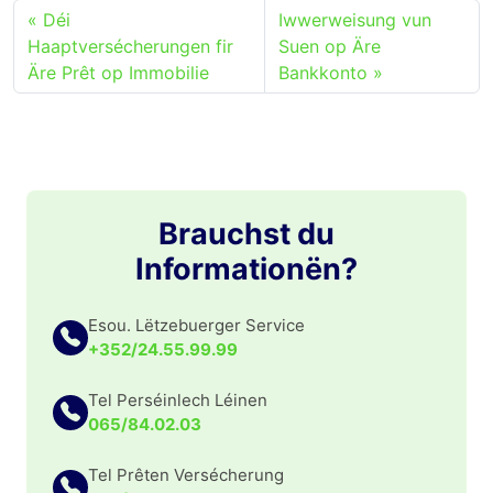
Déi
Iwwerweisung vun
Haaptversécherungen fir
Suen op Äre
Äre Prêt op Immobilie
Bankkonto
Brauchst du
Informationën?
Esou. Lëtzebuerger Service
+352/24.55.99.99
Tel Perséinlech Léinen
065/84.02.03
Tel Prêten Versécherung