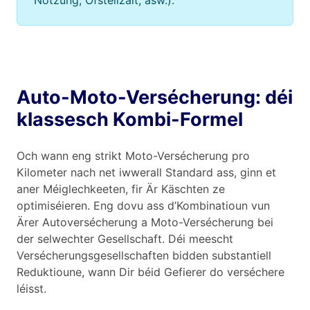
Auto-Moto-Versécherung: déi
klassesch Kombi-Formel
Och wann eng strikt Moto-Versécherung pro
Kilometer nach net iwwerall Standard ass, ginn et
aner Méiglechkeeten, fir Är Käschten ze
optimiséieren. Eng dovu ass d’Kombinatioun vun
Ärer Autoversécherung a Moto-Versécherung bei
der selwechter Gesellschaft. Déi meescht
Versécherungsgesellschaften bidden substantiell
Reduktioune, wann Dir béid Gefierer do verséchere
léisst.