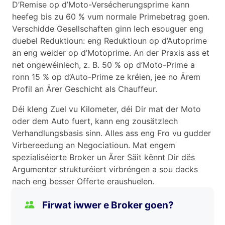
D’Remise op d’Moto-Versécherungsprime kann
heefeg bis zu 60 % vum normale Primebetrag goen.
Verschidde Gesellschaften ginn Iech esouguer eng
duebel Reduktioun: eng Reduktioun op d’Autoprime
an eng weider op d’Motoprime. An der Praxis ass et
net ongewéinlech, z. B. 50 % op d’Moto-Prime a
ronn 15 % op d’Auto-Prime ze kréien, jee no Ärem
Profil an Ärer Geschicht als Chauffeur.
Déi kleng Zuel vu Kilometer, déi Dir mat der Moto
oder dem Auto fuert, kann eng zousätzlech
Verhandlungsbasis sinn. Alles ass eng Fro vu gudder
Virbereedung an Negociatioun. Mat engem
spezialiséierte Broker un Ärer Säit kënnt Dir dës
Argumenter strukturéiert virbréngen a sou dacks
nach eng besser Offerte eraushuelen.
Firwat iwwer e Broker goen?