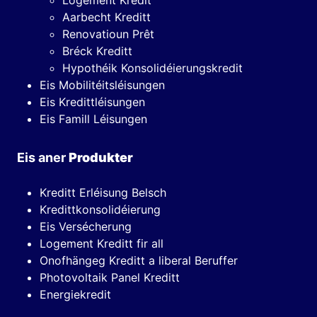
Aarbecht Kreditt
Renovatioun Prêt
Bréck Kreditt
Hypothéik Konsolidéierungskredit
Eis Mobilitéitsléisungen
Eis Kredittléisungen
Eis Famill Léisungen
Eis aner
Produkter
Kreditt Erléisung Belsch
Kredittkonsolidéierung
Eis Versécherung
Logement Kreditt fir all
Onofhängeg Kreditt a liberal Beruffer
Photovoltaik Panel Kreditt
Energiekredit