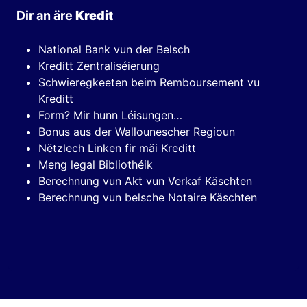
Dir an äre
Kredit
National Bank vun der Belsch
Kreditt Zentraliséierung
Schwieregkeeten beim Remboursement vu
Kreditt
Form? Mir hunn Léisungen…
Bonus aus der Wallounescher Regioun
Nëtzlech Linken fir mäi Kreditt
Meng legal Bibliothéik
Berechnung vun Akt vun Verkaf Käschten
Berechnung vun belsche Notaire Käschten