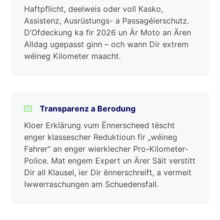
Haftpflicht, deelweis oder voll Kasko,
Assistenz, Ausrüstungs- a Passagéierschutz.
D’Ofdeckung ka fir 2026 un Är Moto an Ären
Alldag ugepasst ginn – och wann Dir extrem
wéineg Kilometer maacht.
Transparenz a Berodung
Kloer Erklärung vum Ënnerscheed tëscht
enger klassescher Reduktioun fir „wéineg
Fahrer“ an enger wierklecher Pro-Kilometer-
Police. Mat engem Expert un Ärer Säit verstitt
Dir all Klausel, ier Dir ënnerschreift, a vermeit
Iwwerraschungen am Schuedensfall.