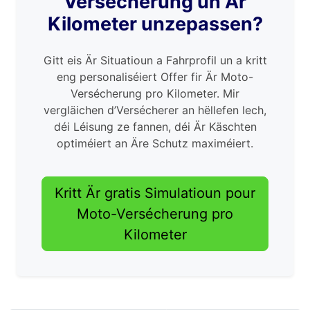
Versécherung un Är
Kilometer unzepassen?
Gitt eis Är Situatioun a Fahrprofil un a kritt
eng personaliséiert Offer fir Är Moto-
Versécherung pro Kilometer. Mir
vergläichen d’Versécherer an hëllefen Iech,
déi Léisung ze fannen, déi Är Käschten
optiméiert an Äre Schutz maximéiert.
Kritt Är gratis Simulatioun pour
Moto-Versécherung pro
Kilometer