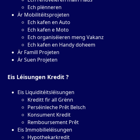
Ech plënneren
Är Mobilitéitsprojeten
Ech kafen en Auto
Ech kafen e Moto
Ech organiséieren meng Vakanz
Ech kafen en Handy doheem
Är Famill Projeten
Är Suen Projeten
Eis Léisungen
Kredit
?
Eis Liquiditéitsléisungen
Kreditt fir all Grënn
Perséinleche Prêt Belsch
Konsument Kredit
Remboursement Prêt
Eis Immobilieléisungen
Hypothekarkredit