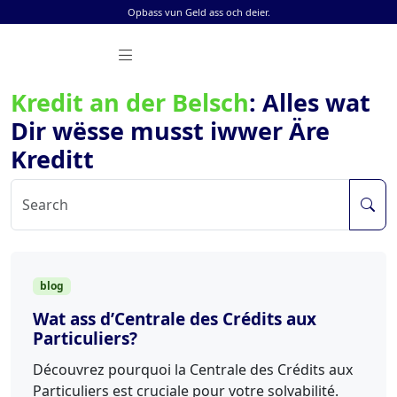
Skip to content
Opbass vun Geld ass och deier.
Kredit an der Belsch
: Alles wat
Dir wësse musst iwwer Äre
Kreditt
Sea
blog
Wat ass d’Centrale des Crédits aux
Particuliers?
Découvrez pourquoi la Centrale des Crédits aux
Particuliers est cruciale pour votre solvabilité.