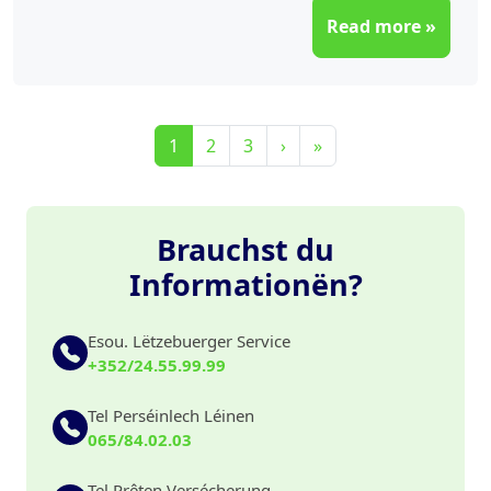
Read more »
Page navigation
Current Page
Page
Page
1
2
3
›
»
Brauchst du
Informationën?
Esou. Lëtzebuerger Service
+352/24.55.99.99
Tel Perséinlech Léinen
065/84.02.03
Tel Prêten Versécherung