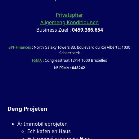
Privatsphär
Allgemeng Konditiounen
Business Zuel :
0459.386.654
SPF Finances
: North Galaxy Towers 33, boulevard du Roi Albert II 1030
Schaerbeek
FSMA
: Congresstraat 12/14 1000 Bruxelles
N° FSMA :
048242
Deng Projeten
Är Immobilieprojeten
Ech kafen en Haus
Ech renovéieren mäin Haus