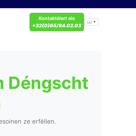
Kontaktéiert eis
LU
+32(0)65/84.02.03
am Déngscht
n
Besoinen ze erfëllen.