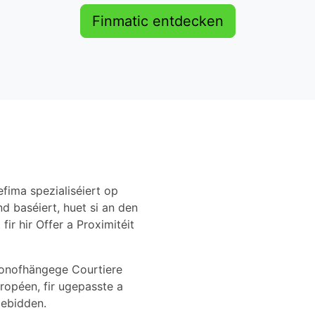
Finmatic entdecken
efima spezialiséiert op
d baséiert, huet si an den
ir hir Offer a Proximitéit
 onofhängege Courtiere
ropéen, fir ugepasste a
zebidden.