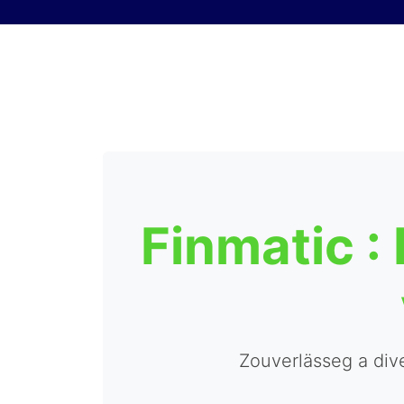
Skip to content
Finmatic :
Zouverlässeg a diver