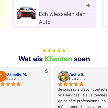
Ech wiesselen den
Auto
Wat eis
Klienten
soen
Rodrigue G.
Marie M.
il y a 2 ans
il y a 2 ans
Après plusieurs mois de 
Suite à mon récent entre
recherche et de refus chez 
avec Monsieur Glorieux 
plusieurs banquiers et 
Christopher, je suis 
courtiers, je suis tombé par 
convaincue que son no