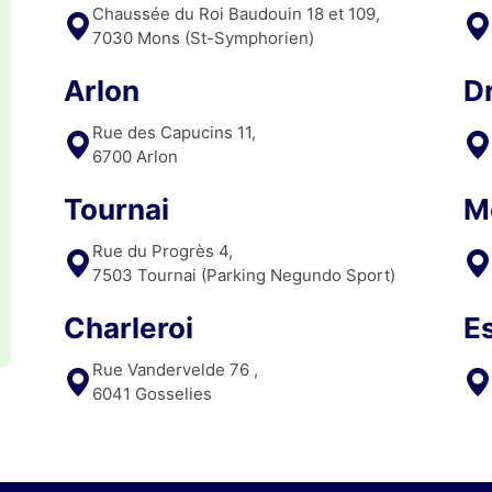
remerciements les plus 
Chaussée du Roi Baudouin 18 et 109,
chaleureux à Madame De
7030 Mons (St-Symphorien)
Ludivine et à Monsieur 
Glorieux Christopher, po
Arlon
D
votre professionnalisme 
Rue des Capucins 11,
votre excellence sans fai
6700 Arlon
🌟👏 Vous faites toute la 
différence ! 🙌💐
Tournai
M
Rue du Progrès 4,
7503 Tournai (Parking Negundo Sport)
Charleroi
E
Rue Vandervelde 76 ,
6041 Gosselies