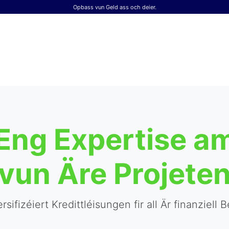
Opbass vun Geld ass och deier.
 Eng Expertise 
vun Äre Projete
sifizéiert Kredittléisungen fir all Är finanziell 