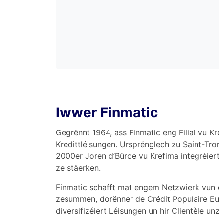
Iwwer Finmatic
Gegrënnt 1964, ass Finmatic eng Filial vu Kr
Kredittléisungen. Ursprénglech zu Saint-Tron
2000er Joren d’Büroe vu Krefima integréiert f
ze stäerken.
Finmatic schafft mat engem Netzwierk vun
zesummen, dorënner de Crédit Populaire Eu
diversifizéiert Léisungen un hir Clientèle un