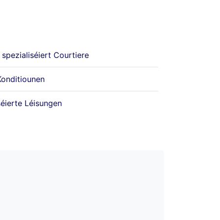
spezialiséiert Courtiere
Konditiounen
séierte Léisungen