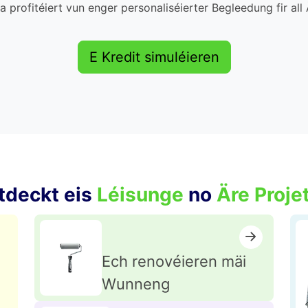
a profitéiert vun enger personaliséierter Begleedung fir all 
E Kredit simuléieren
tdeckt eis
Léisunge
no
Äre Proje
Ech renovéieren mäi
Wunneng