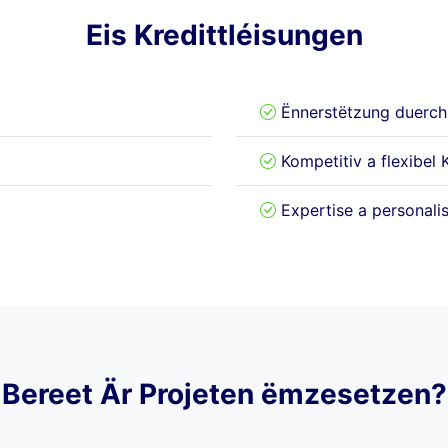
Eis Kredittléisungen
Ënnerstëtzung duerch 
Kompetitiv a flexibel 
Expertise a personali
Bereet Är Projeten ëmzesetzen?