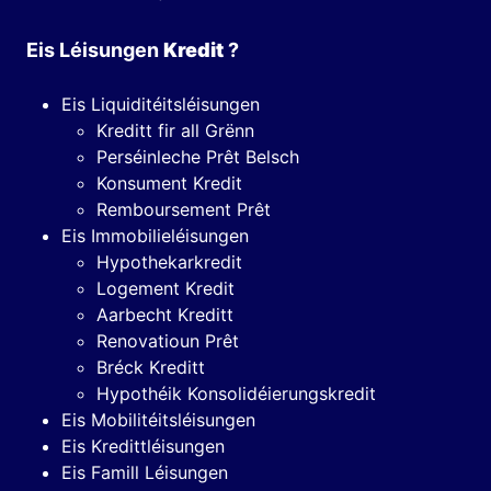
Eis Léisungen
Kredit
?
Eis Liquiditéitsléisungen
Kreditt fir all Grënn
Perséinleche Prêt Belsch
Konsument Kredit
Remboursement Prêt
Eis Immobilieléisungen
Hypothekarkredit
Logement Kredit
Aarbecht Kreditt
Renovatioun Prêt
Bréck Kreditt
Hypothéik Konsolidéierungskredit
Eis Mobilitéitsléisungen
Eis Kredittléisungen
Eis Famill Léisungen