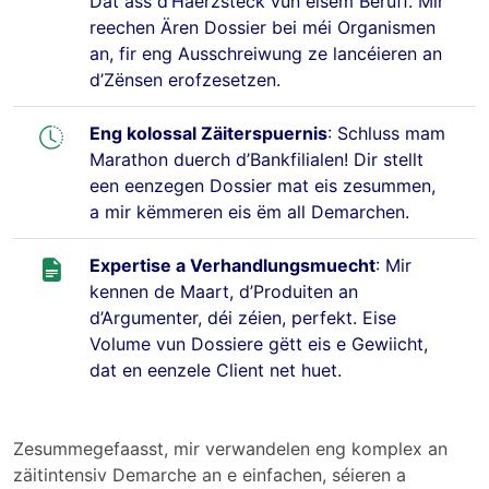
Dat ass d’Häerzstéck vun eisem Beruff. Mir
reechen Ären Dossier bei méi Organismen
an, fir eng Ausschreiwung ze lancéieren an
d’Zënsen erofzesetzen.
Eng kolossal Zäiterspuernis
: Schluss mam
Marathon duerch d’Bankfilialen! Dir stellt
een eenzegen Dossier mat eis zesummen,
a mir këmmeren eis ëm all Demarchen.
Expertise a Verhandlungsmuecht
: Mir
kennen de Maart, d’Produiten an
d’Argumenter, déi zéien, perfekt. Eise
Volume vun Dossiere gëtt eis e Gewiicht,
dat en eenzele Client net huet.
Zesummegefaasst, mir verwandelen eng komplex an
zäitintensiv Demarche an e einfachen, séieren a