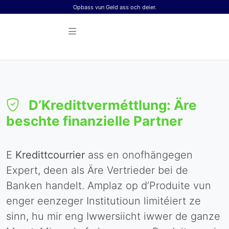
Skip to content
Opbass vun Geld ass och deier.
D’Kredittverméttlung: Äre
beschte finanzielle Partner
E
Kredittcourrier
ass en onofhängegen
Expert, deen als Äre Vertrieder bei de
Banken handelt. Amplaz op d’Produite vun
enger eenzeger Institutioun limitéiert ze
sinn, hu mir eng Iwwersiicht iwwer de ganze