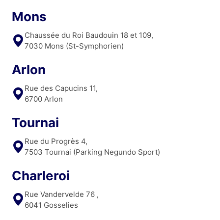
Mons
Chaussée du Roi Baudouin 18 et 109,
7030 Mons (St-Symphorien)
Arlon
Rue des Capucins 11,
6700 Arlon
Tournai
Rue du Progrès 4,
7503 Tournai (Parking Negundo Sport)
Charleroi
Rue Vandervelde 76 ,
6041 Gosselies