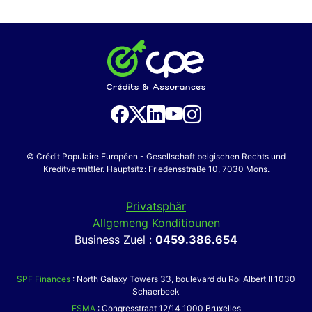
© Crédit Populaire Européen - Gesellschaft belgischen Rechts und
Kreditvermittler. Hauptsitz: Friedensstraße 10, 7030 Mons.
Privatsphär
Allgemeng Konditiounen
Business Zuel :
0459.386.654
SPF Finances
: North Galaxy Towers 33, boulevard du Roi Albert II 1030
Schaerbeek
FSMA
: Congresstraat 12/14 1000 Bruxelles