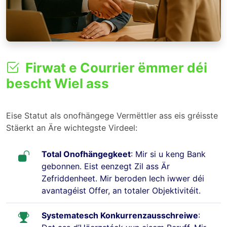
Firwat e Courrier ëmmer déi
bescht Wiel ass
Eise Statut als onofhängege Vermëttler ass eis gréisste
Stäerkt an Äre wichtegste Virdeel:
Total Onofhängegkeet
: Mir si u keng Bank
gebonnen. Eist eenzegt Zil ass Är
Zefriddenheet. Mir beroden Iech iwwer déi
avantagéist Offer, an totaler Objektivitéit.
Systematesch Konkurrenzausschreiwe
: