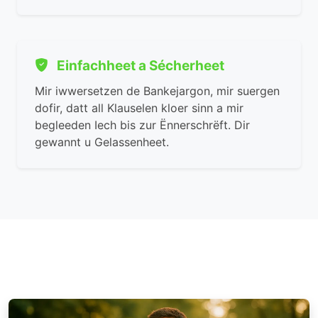
Einfachheet a Sécherheet
Mir iwwersetzen de Bankejargon, mir suergen
dofir, datt all Klauselen kloer sinn a mir
begleeden Iech bis zur Ënnerschrëft. Dir
gewannt u Gelassenheet.