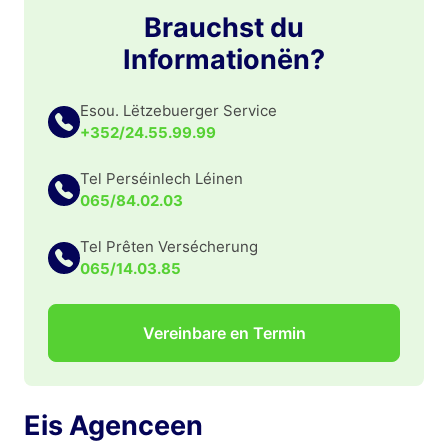
Brauchst du
Informationën?
Esou. Lëtzebuerger Service
+352/24.55.99.99
Tel Perséinlech Léinen
065/84.02.03
Tel Prêten Versécherung
065/14.03.85
Vereinbare en Termin
Eis Agenceen