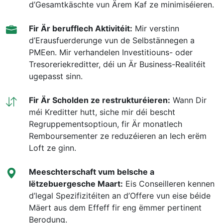
d’Gesamtkäschte vun Ärem Kaf ze minimiséieren.
Fir Är berufflech Aktivitéit:
Mir verstinn
d’Erausfuerderunge vun de Selbstännegen a
PMEen. Mir verhandelen Investitiouns- oder
Tresoreriekreditter, déi un Är Business-Realitéit
ugepasst sinn.
Fir Är Scholden ze restrukturéieren:
Wann Dir
méi Kreditter hutt, siche mir déi bescht
Regruppementsoptioun, fir Är monatlech
Remboursementer ze reduzéieren an Iech erëm
Loft ze ginn.
Meeschterschaft vum belsche a
lëtzebuergesche Maart:
Eis Conseilleren kennen
d’legal Spezifizitéiten an d’Offere vun eise béide
Mäert aus dem Effeff fir eng ëmmer pertinent
Berodung.