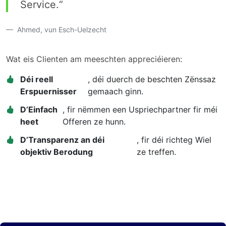
Service.“
Ahmed, vun Esch-Uelzecht
Wat eis Clienten am meeschten appreciéieren:
Déi reell
, déi duerch de beschten Zënssaz
Erspuernisser
gemaach ginn.
D’Einfach
, fir nëmmen een Uspriechpartner fir méi
heet
Offeren ze hunn.
D’Transparenz an déi
, fir déi richteg Wiel
objektiv Berodung
ze treffen.