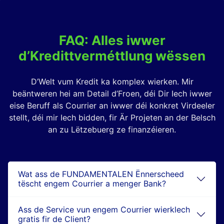
FAQ: Alles iwwer
d’Kredittverméttlung wëssen
D’Welt vum Kredit ka komplex wierken. Mir
beäntweren hei am Detail d’Froen, déi Dir Iech iwwer
eise Beruff als Courrier an iwwer déi konkret Virdeeler
stellt, déi mir Iech bidden, fir Är Projeten an der Belsch
an zu Lëtzebuerg ze finanzéieren.
Wat ass de FUNDAMENTALEN Ënnerscheed
tëscht engem Courrier a menger Bank?
Ass de Service vun engem Courrier wierklech
gratis fir de Client?