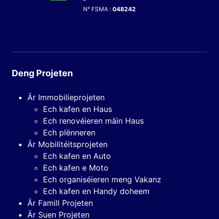
N° FSMA :
048242
Deng Projeten
Är Immobilieprojeten
Ech kafen en Haus
Ech renovéieren mäin Haus
Ech plënneren
Är Mobilitéitsprojeten
Ech kafen en Auto
Ech kafen e Moto
Ech organiséieren meng Vakanz
Ech kafen en Handy doheem
Är Famill Projeten
Är Suen Projeten