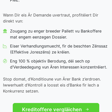
PME.
Wann Dir eis Är Demande uvertraut, profitéiert Dir
direkt vun:
Zougang zu enger breeder Pallett vu Bankoffere
mat engem eenzegen Dossier.
Eiser Verhandlungsmuecht, fir de beschten Zënssaz
(Effektive Joreszëns) ze kréien.
Eng 100 % objektiv Berodung, déi sech op
d’Verdeedegung vun Ären Interessen konzentréiert.
Stop domat, d’Konditioune vun Ärer Bank z’erdroen.
Iwwerhuelt d’Kontroll a loosst eis d’Banke fir Iech a
Konkurrenz setzen.
Kreditoffere vergläichen