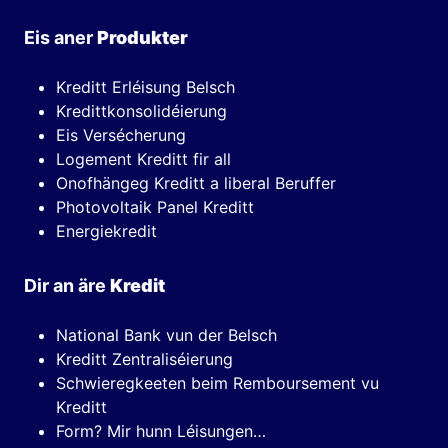
Eis aner
Produkter
Kreditt Erléisung Belsch
Kredittkonsolidéierung
Eis Versécherung
Logement Kreditt fir all
Onofhängeg Kreditt a liberal Beruffer
Photovoltaik Panel Kreditt
Energiekredit
Dir an äre
Kredit
National Bank vun der Belsch
Kreditt Zentraliséierung
Schwieregkeeten beim Remboursement vu
Kreditt
Form? Mir hunn Léisungen…