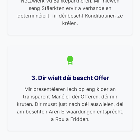
Netzwierk vu Bankepartneren. Mir hiewen
seng Stäerkten ervir a verhandelen
determinéiert, fir déi bescht Konditiounen ze
kréien.
3. Dir wielt déi bescht Offer
Mir presentéieren Iech op eng kloer an
transparent Manéier déi Offeren, déi mir
kruten. Dir musst just nach déi auswielen, déi
am beschten Ären Erwaardungen entsprécht,
a Rou a Fridden.