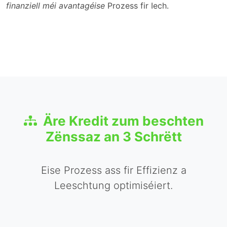
finanziell méi avantagéise
Prozess fir Iech.
Äre Kredit zum beschten
Zënssaz an 3 Schrëtt
Eise Prozess ass fir Effizienz a
Leeschtung optimiséiert.