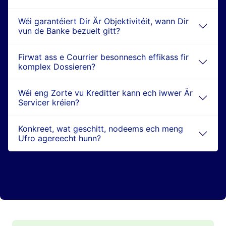
Wéi garantéiert Dir Är Objektivitéit, wann Dir
vun de Banke bezuelt gitt?
Firwat ass e Courrier besonnesch effikass fir
komplex Dossieren?
Wéi eng Zorte vu Kreditter kann ech iwwer Är
Servicer kréien?
Konkreet, wat geschitt, nodeems ech meng
Ufro agereecht hunn?