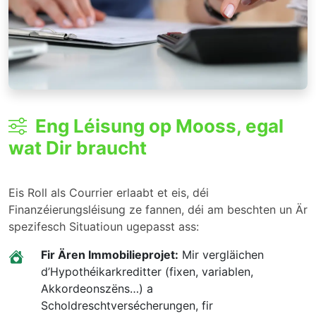
Eng Léisung op Mooss, egal
wat Dir braucht
Eis Roll als Courrier erlaabt et eis, déi
Finanzéierungsléisung ze fannen, déi am beschten un Är
spezifesch Situatioun ugepasst ass:
Fir Ären Immobilieprojet:
Mir vergläichen
d’Hypothéikarkreditter (fixen, variablen,
Akkordeonszëns…) a
Scholdreschtversécherungen, fir