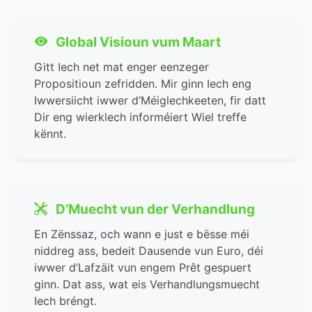
Global Visioun vum Maart
Gitt Iech net mat enger eenzeger
Propositioun zefridden. Mir ginn Iech eng
Iwwersiicht iwwer d’Méiglechkeeten, fir datt
Dir eng wierklech informéiert Wiel treffe
kënnt.
D’Muecht vun der Verhandlung
En Zënssaz, och wann e just e bësse méi
niddreg ass, bedeit Dausende vun Euro, déi
iwwer d’Lafzäit vun engem Prêt gespuert
ginn. Dat ass, wat eis Verhandlungsmuecht
Iech bréngt.