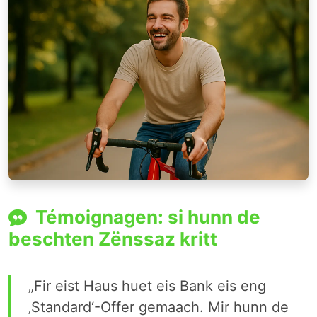
Témoignagen: si hunn de
beschten Zënssaz kritt
„Fir eist Haus huet eis Bank eis eng
‚Standard‘-Offer gemaach. Mir hunn de