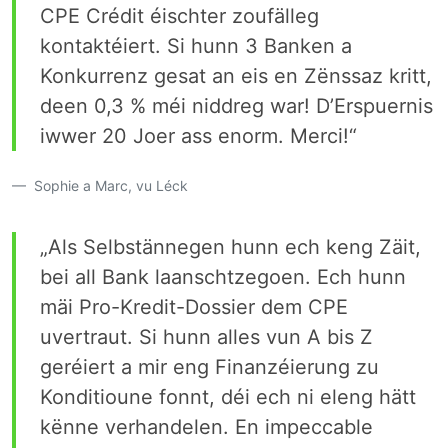
CPE Crédit éischter zoufälleg
kontaktéiert. Si hunn 3 Banken a
Konkurrenz gesat an eis en Zënssaz kritt,
deen 0,3 % méi niddreg war! D’Erspuernis
iwwer 20 Joer ass enorm. Merci!“
Sophie a Marc, vu Léck
„Als Selbstännegen hunn ech keng Zäit,
bei all Bank laanschtzegoen. Ech hunn
mäi Pro-Kredit-Dossier dem CPE
uvertraut. Si hunn alles vun A bis Z
geréiert a mir eng Finanzéierung zu
Konditioune fonnt, déi ech ni eleng hätt
kënne verhandelen. En impeccable