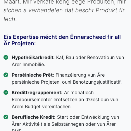
Maart. Mir verkafe keng eege Produiten, mir
sichen a verhandelen dat bescht Produkt fir
Iech
.
Eis Expertise mécht den Ënnerscheed fir all
Är Projeten:
Hypothéikarkredit:
Kaf, Bau oder Renovatioun vun
Ärer Immobilie.
Perséinleche Prêt:
Finanzéierung vun Äre
perséinleche Projeten, ouni Benotzungsjustificatif.
Kredittregruppement:
Är monatlech
Remboursementer erofsetzen an d’Gestioun vun
Ärem Budget vereinfachen.
Beruffleche Kredit:
Start oder Entwécklung vun
Ärer Aktivitéit als Selbstännegen oder vun Ärer