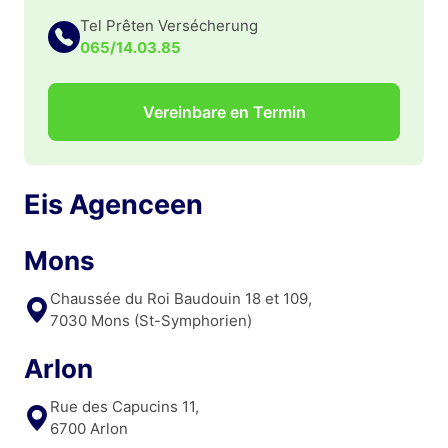
Tel Prêten Versécherung
065/14.03.85
Vereinbare en Termin
Eis Agenceen
Mons
Chaussée du Roi Baudouin 18 et 109,
7030 Mons (St-Symphorien)
Arlon
Rue des Capucins 11,
6700 Arlon