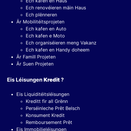
Ech kafen en Haus
Ech renovéieren mäin Haus
Ech plënneren
Är Mobilitéitsprojeten
Ech kafen en Auto
Ech kafen e Moto
Ech organiséieren meng Vakanz
Ech kafen en Handy doheem
Är Famill Projeten
Är Suen Projeten
Eis Léisungen
Kredit
?
Eis Liquiditéitsléisungen
Kreditt fir all Grënn
Perséinleche Prêt Belsch
Konsument Kredit
Remboursement Prêt
Eis Immobilieléisungen