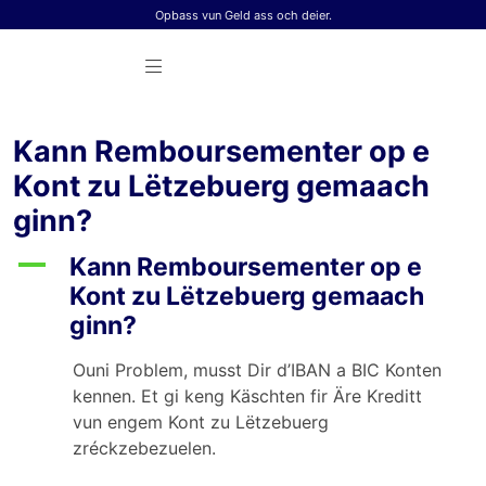
Skip to content
Opbass vun Geld ass och deier.
Kann Remboursementer op e
Kont zu Lëtzebuerg gemaach
ginn?
A
Kann Remboursementer op e
Kont zu Lëtzebuerg gemaach
ginn?
Ouni Problem, musst Dir d’IBAN a BIC Konten
kennen. Et gi keng Käschten fir Äre Kreditt
vun engem Kont zu Lëtzebuerg
zréckzebezuelen.