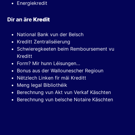
Energiekredit
Dir an äre
Kredit
National Bank vun der Belsch
Kreditt Zentraliséierung
Schwieregkeeten beim Remboursement vu
Kreditt
Form? Mir hunn Léisungen…
Bonus aus der Wallounescher Regioun
Nëtzlech Linken fir mäi Kreditt
Meng legal Bibliothéik
Berechnung vun Akt vun Verkaf Käschten
Berechnung vun belsche Notaire Käschten