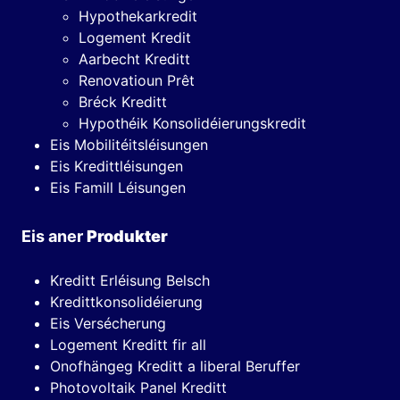
Hypothekarkredit
Logement Kredit
Aarbecht Kreditt
Renovatioun Prêt
Bréck Kreditt
Hypothéik Konsolidéierungskredit
Eis Mobilitéitsléisungen
Eis Kredittléisungen
Eis Famill Léisungen
Eis aner
Produkter
Kreditt Erléisung Belsch
Kredittkonsolidéierung
Eis Versécherung
Logement Kreditt fir all
Onofhängeg Kreditt a liberal Beruffer
Photovoltaik Panel Kreditt