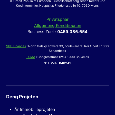
© Crédit Populaire Européen - Gesellschaft belgischen Rechts und
Kreditvermittler. Hauptsitz: Friedensstraße 10, 7030 Mons.
Privatsphär
Allgemeng Konditiounen
Business Zuel :
0459.386.654
SPF Finances
: North Galaxy Towers 33, boulevard du Roi Albert II 1030
Schaerbeek
FSMA
: Congresstraat 12/14 1000 Bruxelles
N° FSMA :
048242
Deng Projeten
Är Immobilieprojeten