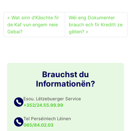
Wat sinn d’Käschte fir
Wéi eng Dokumenter
de Kaf vun engem neie
brauch ech fir Kreditt ze
Gebai?
gëllen?
Brauchst du
Informationën?
Esou. Lëtzebuerger Service
+352/24.55.99.99
Tel Perséinlech Léinen
065/84.02.03