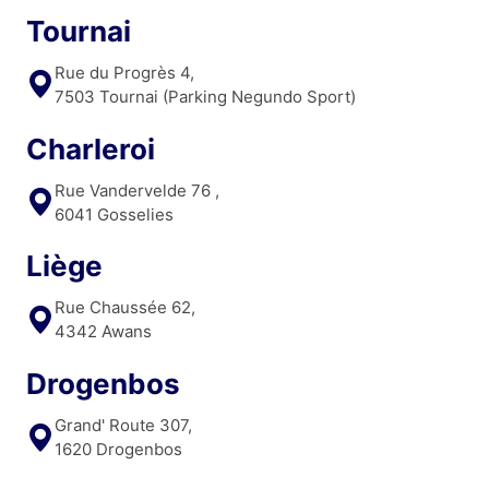
Tournai
Rue du Progrès 4,
7503 Tournai (Parking Negundo Sport)
Charleroi
Rue Vandervelde 76 ,
6041 Gosselies
Liège
Rue Chaussée 62,
4342 Awans
Drogenbos
Grand' Route 307,
1620 Drogenbos