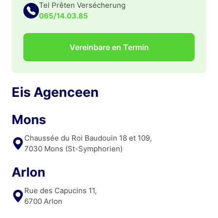
Tel Prêten Versécherung
065/14.03.85
Vereinbare en Termin
Eis Agenceen
Mons
Chaussée du Roi Baudouin 18 et 109,
7030 Mons (St-Symphorien)
Arlon
Rue des Capucins 11,
6700 Arlon