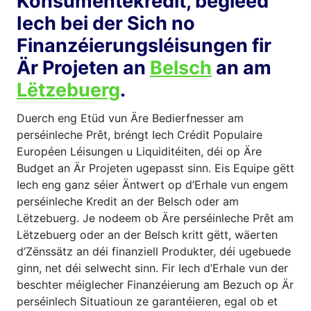
Konsumentekredit, begleed
Iech bei der Sich no
Finanzéierungsléisungen fir
Är Projeten an
Belsch
an am
Lëtzebuerg
.
Duerch eng Etüd vun Äre Bedierfnesser am
perséinleche Prêt, bréngt Iech Crédit Populaire
Européen Léisungen u Liquiditéiten, déi op Äre
Budget an Är Projeten ugepasst sinn. Eis Equipe gëtt
Iech eng ganz séier Äntwert op d’Erhale vun engem
perséinleche Kredit an der Belsch oder am
Lëtzebuerg. Je nodeem ob Äre perséinleche Prêt am
Lëtzebuerg oder an der Belsch kritt gëtt, wäerten
d’Zënssätz an déi finanziell Produkter, déi ugebuede
ginn, net déi selwecht sinn. Fir Iech d’Erhale vun der
beschter méiglecher Finanzéierung am Bezuch op Är
perséinlech Situatioun ze garantéieren, egal ob et