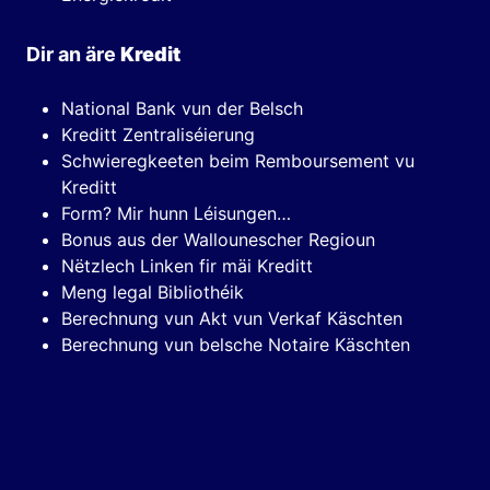
Dir an äre
Kredit
National Bank vun der Belsch
Kreditt Zentraliséierung
Schwieregkeeten beim Remboursement vu
Kreditt
Form? Mir hunn Léisungen…
Bonus aus der Wallounescher Regioun
Nëtzlech Linken fir mäi Kreditt
Meng legal Bibliothéik
Berechnung vun Akt vun Verkaf Käschten
Berechnung vun belsche Notaire Käschten