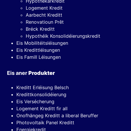
Hypothekarkredit
Logement Kredit
Aarbecht Kreditt
Renovatioun Prêt
Bréck Kreditt
Hypothéik Konsolidéierungskredit
Eis Mobilitéitsléisungen
Eis Kredittléisungen
Eis Famill Léisungen
Eis aner
Produkter
Kreditt Erléisung Belsch
Kredittkonsolidéierung
Eis Versécherung
Logement Kreditt fir all
Onofhängeg Kreditt a liberal Beruffer
Photovoltaik Panel Kreditt
Energiekredit