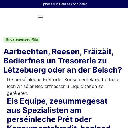
Skip to content
Opbass vun Geld ass och deier.
Uncategorized @lu
Aarbechten, Reesen, Fräizäit,
Bedierfnes un Tresorerie zu
Lëtzebuerg oder an der Belsch?
De perséinleche Prêt oder Konsumentekredit erlaabt
Iech Är séier Bedierfnesser u Liquiditéiten ze
geréieren.
Eis Equipe, zesummegesat
aus Spezialisten am
perséinleche Prêt oder