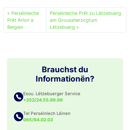
Perséinleche
Perséinleche Prêt zu Lëtzebuerg
Prêt Arlon a
am Groussherzogtum
Belgien
Lëtzebuerg
Brauchst du
Informationën?
Esou. Lëtzebuerger Service
+352/24.55.99.99
Tel Perséinlech Léinen
065/84.02.03