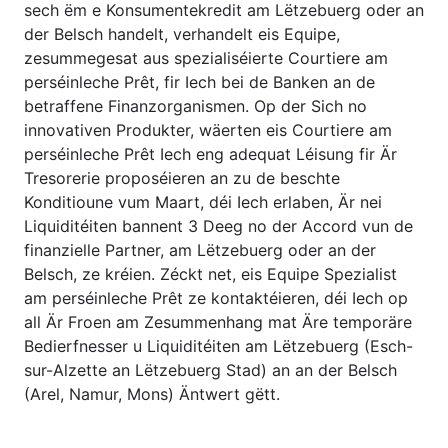
sech ëm e Konsumentekredit am Lëtzebuerg oder an
der Belsch handelt, verhandelt eis Equipe,
zesummegesat aus spezialiséierte Courtiere am
perséinleche Prêt, fir Iech bei de Banken an de
betraffene Finanzorganismen. Op der Sich no
innovativen Produkter, wäerten eis Courtiere am
perséinleche Prêt Iech eng adequat Léisung fir Är
Tresorerie proposéieren an zu de beschte
Konditioune vum Maart, déi Iech erlaben, Är nei
Liquiditéiten bannent 3 Deeg no der Accord vun de
finanzielle Partner, am Lëtzebuerg oder an der
Belsch, ze kréien. Zéckt net, eis Equipe Spezialist
am perséinleche Prêt ze kontaktéieren, déi Iech op
all Är Froen am Zesummenhang mat Äre temporäre
Bedierfnesser u Liquiditéiten am Lëtzebuerg (Esch-
sur-Alzette an Lëtzebuerg Stad) an an der Belsch
(Arel, Namur, Mons) Äntwert gëtt.