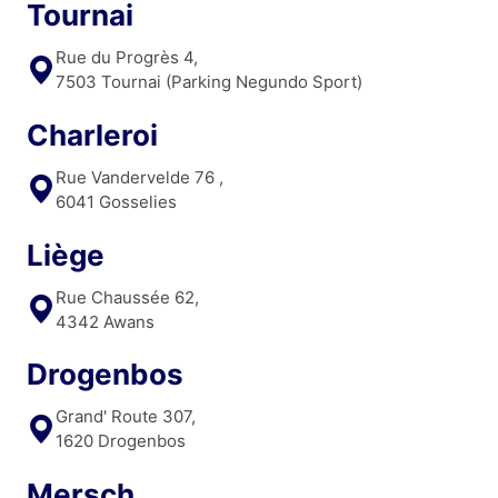
Tournai
Rue du Progrès 4,
7503 Tournai (Parking Negundo Sport)
Charleroi
Rue Vandervelde 76 ,
6041 Gosselies
Liège
Rue Chaussée 62,
4342 Awans
Drogenbos
Grand' Route 307,
1620 Drogenbos
Mersch