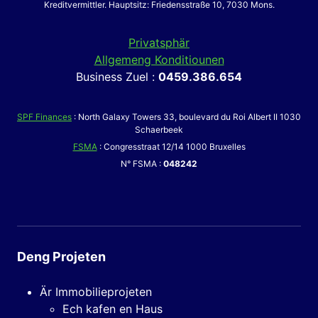
Kreditvermittler. Hauptsitz: Friedensstraße 10, 7030 Mons.
Privatsphär
Allgemeng Konditiounen
Business Zuel :
0459.386.654
SPF Finances
: North Galaxy Towers 33, boulevard du Roi Albert II 1030
Schaerbeek
FSMA
: Congresstraat 12/14 1000 Bruxelles
N° FSMA :
048242
Deng Projeten
Är Immobilieprojeten
Ech kafen en Haus