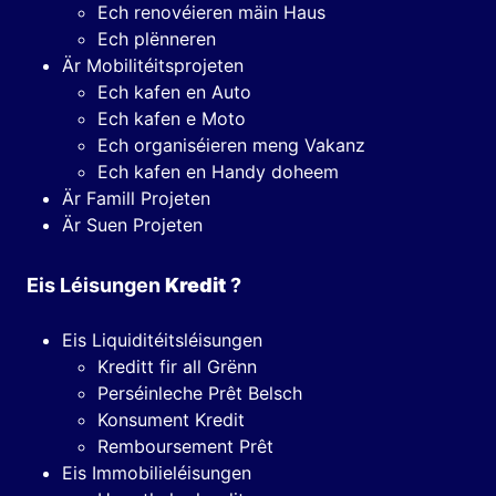
Ech renovéieren mäin Haus
Ech plënneren
Är Mobilitéitsprojeten
Ech kafen en Auto
Ech kafen e Moto
Ech organiséieren meng Vakanz
Ech kafen en Handy doheem
Är Famill Projeten
Är Suen Projeten
Eis Léisungen
Kredit
?
Eis Liquiditéitsléisungen
Kreditt fir all Grënn
Perséinleche Prêt Belsch
Konsument Kredit
Remboursement Prêt
Eis Immobilieléisungen