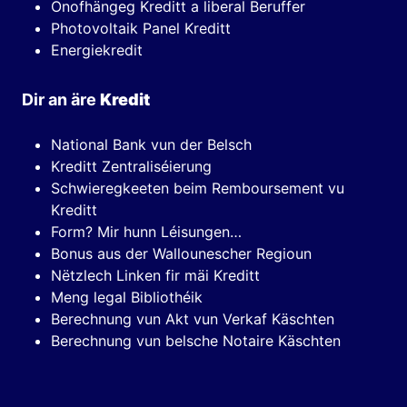
Onofhängeg Kreditt a liberal Beruffer
Photovoltaik Panel Kreditt
Energiekredit
Dir an äre
Kredit
National Bank vun der Belsch
Kreditt Zentraliséierung
Schwieregkeeten beim Remboursement vu
Kreditt
Form? Mir hunn Léisungen…
Bonus aus der Wallounescher Regioun
Nëtzlech Linken fir mäi Kreditt
Meng legal Bibliothéik
Berechnung vun Akt vun Verkaf Käschten
Berechnung vun belsche Notaire Käschten