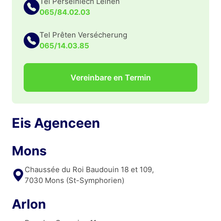
Tel Perséinlech Léinen
065/84.02.03
Tel Prêten Versécherung
065/14.03.85
Vereinbare en Termin
Eis Agenceen
Mons
Chaussée du Roi Baudouin 18 et 109,
7030 Mons (St-Symphorien)
Arlon