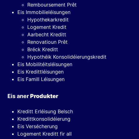
Remboursement Prêt
Eis Immobilieléisungen
Hypothekarkredit
Logement Kredit
Aarbecht Kreditt
Renovatioun Prêt
Bréck Kreditt
Hypothéik Konsolidéierungskredit
Eis Mobilitéitsléisungen
Eis Kredittléisungen
Eis Famill Léisungen
Eis aner
Produkter
Kreditt Erléisung Belsch
Kredittkonsolidéierung
Eis Versécherung
Logement Kreditt fir all