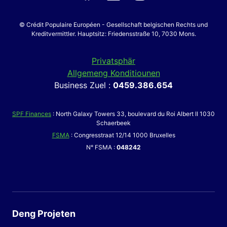
© Crédit Populaire Européen - Gesellschaft belgischen Rechts und
Kreditvermittler. Hauptsitz: Friedensstraße 10, 7030 Mons.
Privatsphär
Allgemeng Konditiounen
Business Zuel :
0459.386.654
SPF Finances
: North Galaxy Towers 33, boulevard du Roi Albert II 1030
Schaerbeek
FSMA
: Congresstraat 12/14 1000 Bruxelles
N° FSMA :
048242
Deng Projeten