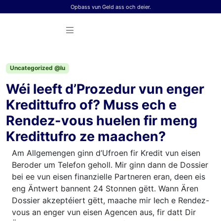
Skip to content
Opbass vun Geld ass och deier.
Uncategorized @lu
Wéi leeft d’Prozedur vun enger
Kredittufro of? Muss ech e
Rendez-vous huelen fir meng
Kredittufro ze maachen?
Am Allgemengen ginn d’Ufroen fir Kredit vun eisen
Beroder um Telefon geholl. Mir ginn dann de Dossier
bei ee vun eisen finanzielle Partneren eran, deen eis
eng Äntwert bannent 24 Stonnen gëtt. Wann Ären
Dossier akzeptéiert gëtt, maache mir Iech e Rendez-
vous an enger vun eisen Agencen aus, fir datt Dir