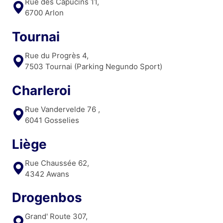
Rue des Capucins 11,
6700 Arlon
Tournai
Rue du Progrès 4,
7503 Tournai (Parking Negundo Sport)
Charleroi
Rue Vandervelde 76 ,
6041 Gosselies
Liège
Rue Chaussée 62,
4342 Awans
Drogenbos
Grand' Route 307,