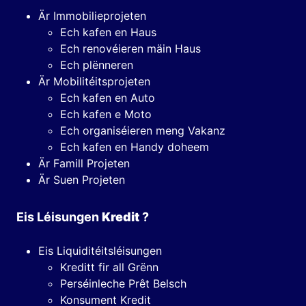
Är Immobilieprojeten
Ech kafen en Haus
Ech renovéieren mäin Haus
Ech plënneren
Är Mobilitéitsprojeten
Ech kafen en Auto
Ech kafen e Moto
Ech organiséieren meng Vakanz
Ech kafen en Handy doheem
Är Famill Projeten
Är Suen Projeten
Eis Léisungen
Kredit
?
Eis Liquiditéitsléisungen
Kreditt fir all Grënn
Perséinleche Prêt Belsch
Konsument Kredit