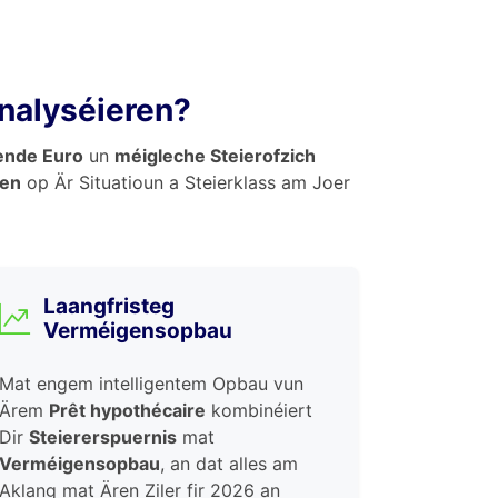
analyséieren?
ende Euro
un
méigleche Steierofzich
gen
op Är Situatioun a Steierklass am Joer
Laangfristeg
Verméigensopbau
Mat engem intelligentem Opbau vun
Ärem
Prêt hypothécaire
kombinéiert
Dir
Steiererspuernis
mat
Verméigensopbau
, an dat alles am
Aklang mat Ären Ziler fir 2026 an