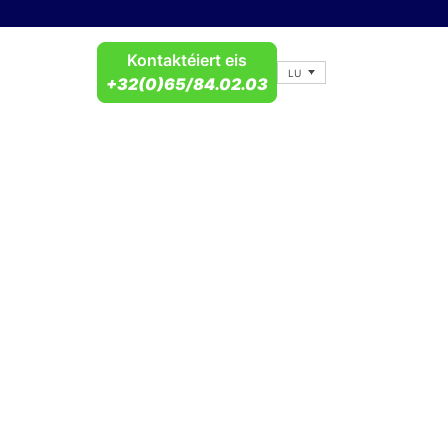
Kontaktéiert eis
LU
+32(0)65/84.02.03