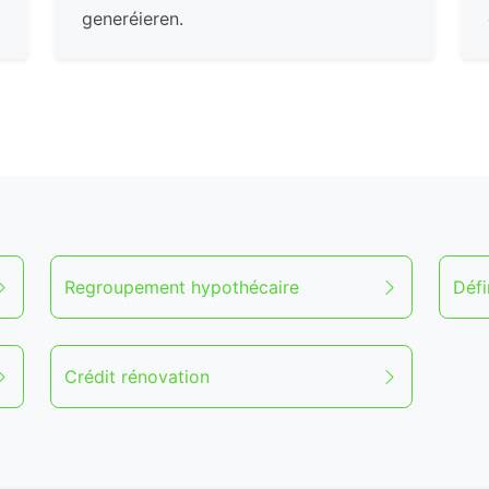
generéieren.
Regroupement hypothécaire
Défi
Crédit rénovation