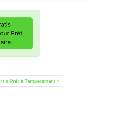
ratis
our Prêt
aire
rt a Prêt à Temperament