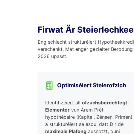
Firwat Är Steierlechke
Eng schlecht strukturéiert Hypotheekkredit
verschenkt. Mat enger gezielter Berodung l
2026 upasst.
Optimiséiert Steierofzich
Identifizéiert all
ofzuchsberechtegt
Elementer
vun Ärem Prêt
hypothécaire (Kapital, Zënsen, Primen)
a strukturéiert se esou, datt Dir de
maximale Plafong
ausnotzt, ouni