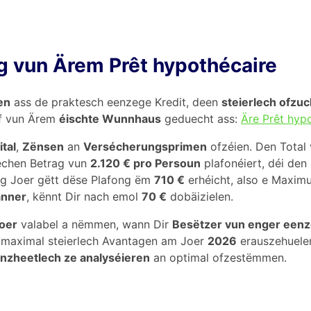
 vun Ärem Prêt hypothécaire
en
ass de praktesch eenzege Kredit, deen
steierlech ofzu
af vun Ärem
éischte Wunnhaus
geduecht ass:
Äre Prêt hyp
tal
,
Zënsen
an
Versécherungsprimen
ofzéien. Den Total
echen Betrag vun
2.120 € pro Persoun
plafonéiert, déi den
ng Joer gëtt dëse Plafong ëm
710 €
erhéicht, also e Maxi
anner
, kënnt Dir nach emol
70 €
dobäizielen.
Joer
valabel a nëmmen, wann Dir
Besëtzer vun enger een
éi maximal steierlech Avantagen am Joer
2026
erauszehuelen
nzheetlech ze analyséieren
an optimal ofzestëmmen.