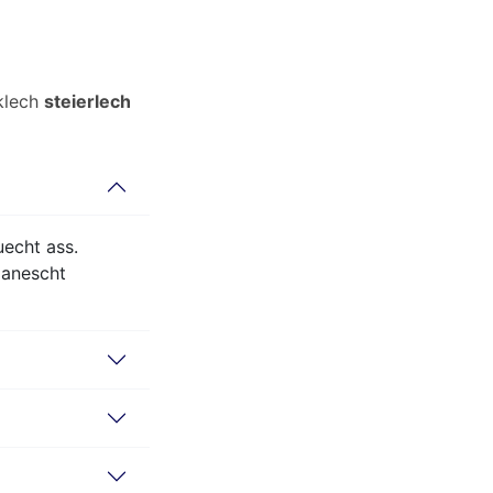
klech
steierlech
echt ass.
 anescht