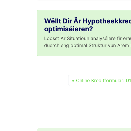
Wëllt Dir Är Hypotheekkred
optimiséieren?
Loosst Är Situatioun analyséiere fir er
duerch eng optimal Struktur vun Ärem
Online Kreditformular: D