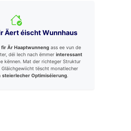
ir Äert éischt Wunnhaus
e fir Är Haaptwunneng
ass ee vun de
tter, déi Iech nach ëmmer
interessant
 kënnen. Mat der richteger Struktur
e Gläichgewiicht tëscht monatlecher
n
steierlecher Optimiséierung
.