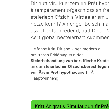
Dir hutt viru kuerzem en
Prêt hyp
à tempérament
ofgeschloss an free
steierlech Ofzich a Virdeeler
am Jo
notze kënnt? An enger Belsch mat
ass et entscheedend, datt Dir all 
Äert
global besteierbart Akomme
Heifanne kritt Dir eng kloer, modern a
praktesch Erklärung vun der
Steierbehandlung vun beruffleche Kredit
an der
steierlecher Ofzuchsberechtegu
vun Ärem Prêt hypothécaire
fir Är
Haaptwunneng.
Kritt Är gratis Simulatioun fir P