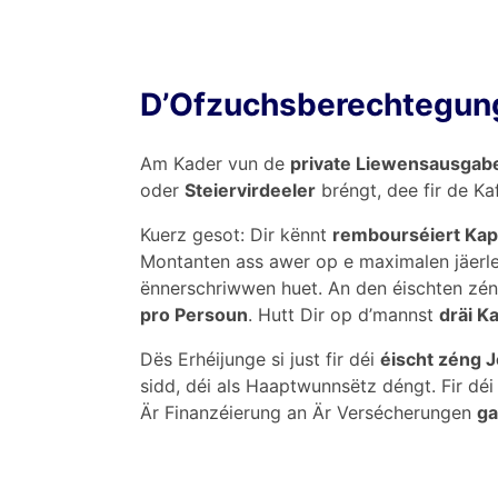
D’Ofzuchsberechtegung
Am Kader vun de
private Liewensausgab
oder
Steiervirdeeler
bréngt, dee fir de K
Kuerz gesot: Dir kënnt
rembourséiert Kapi
Montanten ass awer op e maximalen jäerl
ënnerschriwwen huet. An den éischten zé
pro Persoun
. Hutt Dir op d’mannst
dräi K
Dës Erhéijunge si just fir déi
éischt zéng 
sidd, déi als Haaptwunnsëtz déngt. Fir d
Är Finanzéierung an Är Versécherungen
ga