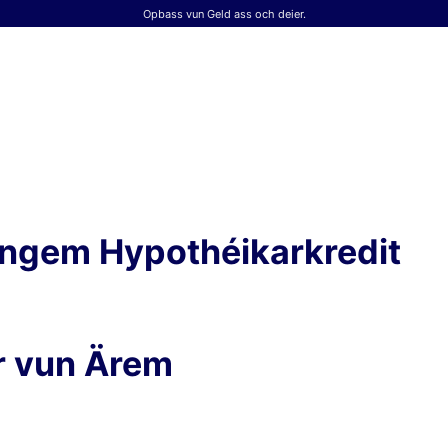
Opbass vun Geld ass och deier.
engem Hypothéikarkredit
er vun Ärem