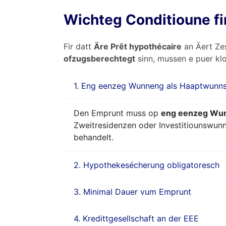
Wichteg Conditioune fir
Fir datt
Äre Prêt hypothécaire
an Äert Ze
ofzugsberechtegt
sinn, mussen e puer klo
1. Eng eenzeg Wunneng als Haaptwunn
Den Emprunt muss op
eng eenzeg Wu
Zweitresidenzen oder Investitiounswunn
behandelt.
2. Hypothekesécherung obligatoresch
3. Minimal Dauer vum Emprunt
4. Kredittgesellschaft an der EEE