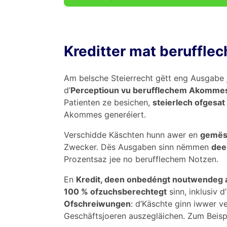
Kreditter mat berufflec
Am belsche Steierrecht gëtt eng Ausgabe 
d’
Perceptioun vu berufflechem Akomme
Patienten ze besichen,
steierlech ofgesat
Akommes generéiert.
Verschidde Käschten hunn awer en
gemës
Zwecker. Dës Ausgaben sinn nëmmen
dee
Prozentsaz jee no berufflechem Notzen.
En
Kredit, deen onbedéngt noutwendeg 
100 % ofzuchsberechtegt
sinn, inklusiv 
Ofschreiwungen
: d’Käschte ginn iwwer ve
Geschäftsjoeren auszegläichen. Zum Beisp