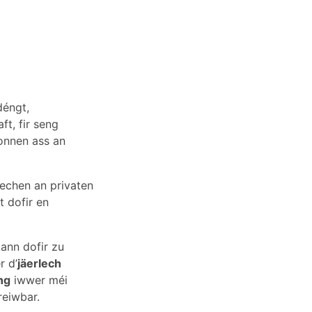
déngt,
t, fir seng
bonnen ass an
lechen an privaten
t dofir en
kann dofir zu
r d’
jäerlech
ng
iwwer méi
reiwbar.