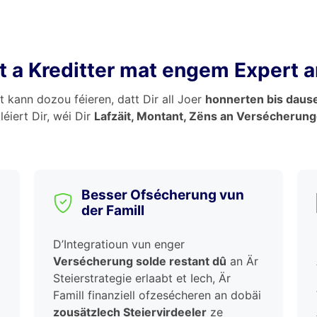
et a Kreditter mat engem Expert 
 kann dozou féieren, datt Dir all Joer
honnerten bis daus
éiert Dir, wéi Dir
Lafzäit, Montant, Zëns an Versécherun
Besser Ofsécherung vun
der Famill
D’Integratioun vun enger
Versécherung solde restant dû
an Är
Steierstrategie erlaabt et Iech, Är
Famill finanziell ofzesécheren an dobäi
zousätzlech Steiervirdeeler
ze