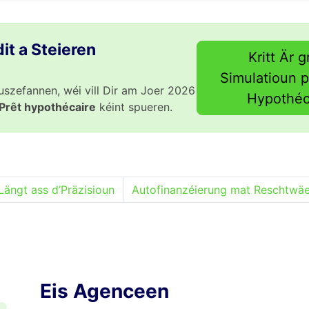
it a Steieren
Kritt Är g
Simulatioun p
auszefannen, wéi vill Dir am Joer 2026
Hypothéc
Prêt hypothécaire
kéint spueren.
’Längt ass d’Präzisioun
Autofinanzéierung mat Reschtwäe
Eis Agenceen