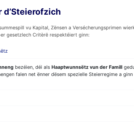
 d’Steierofzich
summespill vu Kapital, Zënsen a Versécherungsprimen wier
er gesetzlech Critèrë respektéiert ginn:
sëtz
nneng
bezéien, déi als
Haaptwunnsëtz vun der Famill
gedu
engen falen net ënner dësem spezielle Steierregime a ginn