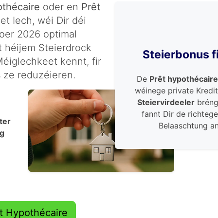
othécaire
oder en
Prêt
t Iech, wéi Dir déi
er 2026 optimal
 héijem Steierdrock
Steierbonus f
Méiglechkeet kennt, fir
s
ze reduzéieren.
De
Prêt hypothécair
wéinege private Kredi
Steiervirdeeler
brénge
fannt Dir de richteg
ter
Belaaschtung a
ng
rêt Hypothécaire