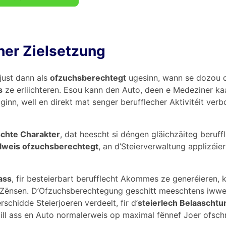
her Zielsetzung
just dann als
ofzuchsberechtegt
ugesinn, wann se dozou 
s
ze erliichteren. Esou kann den Auto, deen e Medeziner kaaf
ginn, well en direkt mat senger berufflecher Aktivitéit ver
chte Charakter
, dat heescht si déngen gläichzäiteg beruff
lweis ofzuchsberechtegt
, an d’Steierverwaltung applizéier
ass
, fir besteierbart berufflecht Akommes ze generéieren, 
d’Zënsen. D’Ofzuchsberechtegung geschitt meeschtens iwwe
rschidde Steierjoeren verdeelt, fir d’
steierlech Belaaschtu
ill ass en Auto normalerweis op maximal fënnef Joer ofsch