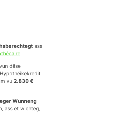
chsberechtegt
ass
othécaire
.
 vun dëse
 Hypothéikekredit
mum vu
2.830 €
zeger Wunneng
, ass et wichteg,