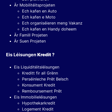
Är Mobilitéitsprojeten
Ech kafen en Auto
Ech kafen e Moto
Ech organiséieren meng Vakanz
Ech kafen en Handy doheem
Är Famill Projeten
Är Suen Projeten
Eis Léisungen
Kredit
?
Eis Liquiditéitsléisungen
Kreditt fir all Grënn
Perséinleche Prêt Belsch
Konsument Kredit
Remboursement Prêt
Eis Immobilieléisungen
Hypothekarkredit
Logement Kredit