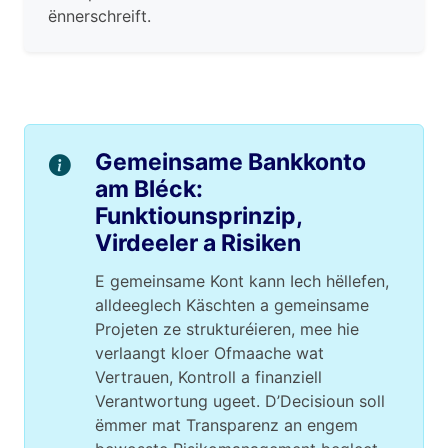
ënnerschreift.
Gemeinsame Bankkonto
am Bléck:
Funktiounsprinzip,
Virdeeler a Risiken
E gemeinsame Kont kann Iech hëllefen,
alldeeglech Käschten a gemeinsame
Projeten ze strukturéieren, mee hie
verlaangt kloer Ofmaache wat
Vertrauen, Kontroll a finanziell
Verantwortung ugeet. D’Decisioun soll
ëmmer mat Transparenz an engem