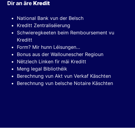
Dir an äre
Kredit
National Bank vun der Belsch
Kreditt Zentraliséierung
Schwieregkeeten beim Remboursement vu
Kreditt
Form? Mir hunn Léisungen…
Bonus aus der Wallounescher Regioun
Nëtzlech Linken fir mäi Kreditt
Meng legal Bibliothéik
Berechnung vun Akt vun Verkaf Käschten
Berechnung vun belsche Notaire Käschten