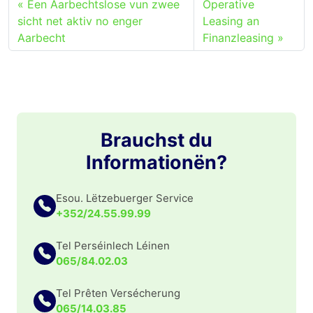
Een Aarbechtslose vun zwee
Operative
sicht net aktiv no enger
Leasing an
Aarbecht
Finanzleasing
Brauchst du
Informationën?
Esou. Lëtzebuerger Service
+352/24.55.99.99
Tel Perséinlech Léinen
065/84.02.03
Tel Prêten Versécherung
065/14.03.85