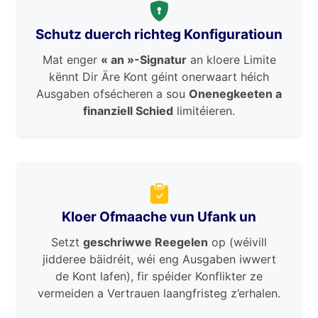
Schutz duerch richteg Konfiguratioun
Mat enger
« an »-Signatur
an kloere Limite
kënnt Dir Äre Kont géint onerwaart héich
Ausgaben ofsécheren a sou
Onenegkeeten a
finanziell Schied
limitéieren.
Kloer Ofmaache vun Ufank un
Setzt
geschriwwe Reegelen
op (wéivill
jidderee bäidréit, wéi eng Ausgaben iwwert
de Kont lafen), fir spéider Konflikter ze
vermeiden a Vertrauen laangfristeg z’erhalen.