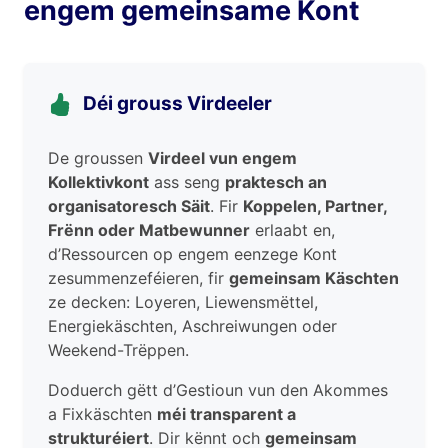
engem gemeinsame Kont
Déi grouss Virdeeler
De groussen
Virdeel vun engem
Kollektivkont
ass seng
praktesch an
organisatoresch Säit
. Fir
Koppelen, Partner,
Frënn oder Matbewunner
erlaabt en,
d’Ressourcen op engem eenzege Kont
zesummenzeféieren, fir
gemeinsam Käschten
ze decken: Loyeren, Liewensmëttel,
Energiekäschten, Aschreiwungen oder
Weekend-Trëppen.
Doduerch gëtt d’Gestioun vun den Akommes
a Fixkäschten
méi transparent a
strukturéiert
. Dir kënnt och
gemeinsam