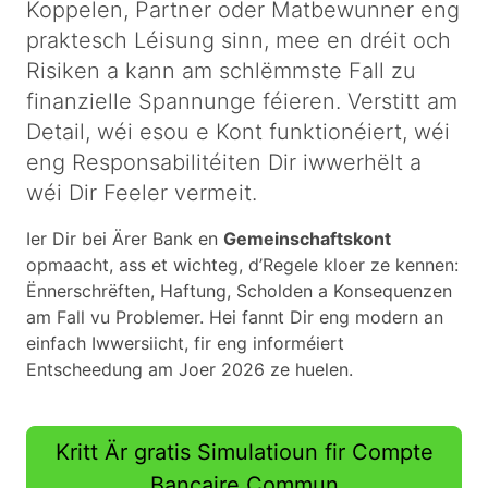
Koppelen, Partner oder Matbewunner eng
praktesch Léisung sinn, mee en dréit och
Risiken a kann am schlëmmste Fall zu
finanzielle Spannunge féieren. Verstitt am
Detail, wéi esou e Kont funktionéiert, wéi
eng Responsabilitéiten Dir iwwerhëlt a
wéi Dir Feeler vermeit.
Ier Dir bei Ärer Bank en
Gemeinschaftskont
opmaacht, ass et wichteg, d’Regele kloer ze kennen:
Ënnerschrëften, Haftung, Scholden a Konsequenzen
am Fall vu Problemer. Hei fannt Dir eng modern an
einfach Iwwersiicht, fir eng informéiert
Entscheedung am Joer 2026 ze huelen.
Kritt Är gratis Simulatioun fir Compte
Bancaire Commun