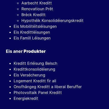
Aarbecht Kreditt
Renovatioun Prêt
Bréck Kreditt
Hypothéik Konsolidéierungskredit
Eis Mobilitéitsléisungen
Eis Kredittléisungen
Eis Famill Léisungen
Eis aner
Produkter
Kreditt Erléisung Belsch
Kredittkonsolidéierung
Eis Versécherung
Logement Kreditt fir all
Onofhängeg Kreditt a liberal Beruffer
Photovoltaik Panel Kreditt
Energiekredit