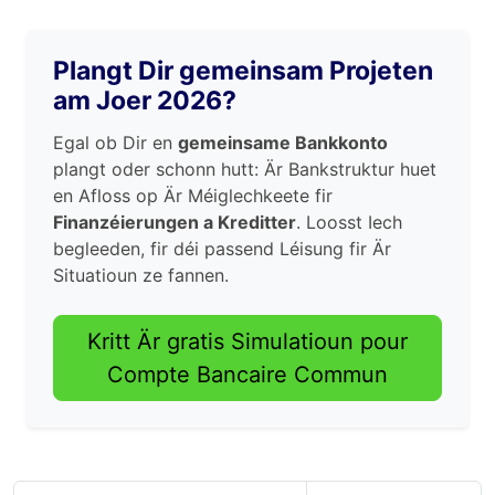
Plangt Dir gemeinsam Projeten
am Joer 2026?
Egal ob Dir en
gemeinsame Bankkonto
plangt oder schonn hutt: Är Bankstruktur huet
en Afloss op Är Méiglechkeete fir
Finanzéierungen a Kreditter
. Loosst Iech
begleeden, fir déi passend Léisung fir Är
Situatioun ze fannen.
Kritt Är gratis Simulatioun pour
Compte Bancaire Commun