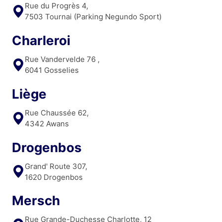
Rue du Progrès 4,
7503 Tournai (Parking Negundo Sport)
Charleroi
Rue Vandervelde 76 ,
6041 Gosselies
Liège
Rue Chaussée 62,
4342 Awans
Drogenbos
Grand' Route 307,
1620 Drogenbos
Mersch
Rue Grande-Duchesse Charlotte, 12