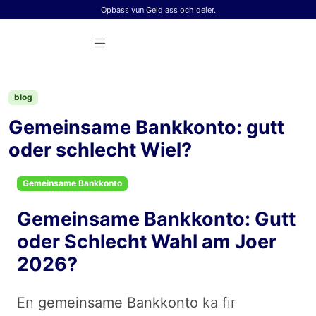
Skip to content
Opbass vun Geld ass och deier.
blog
Gemeinsame Bankkonto: gutt
oder schlecht Wiel?
Gemeinsame Bankkonto
Gemeinsame Bankkonto: Gutt
oder Schlecht Wahl am Joer
2026?
En
gemeinsame Bankkonto
ka fir