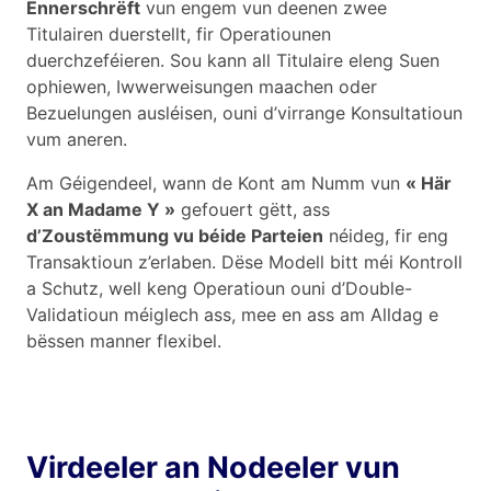
Ënnerschrëft
vun engem vun deenen zwee
Titulairen duerstellt, fir Operatiounen
duerchzeféieren. Sou kann all Titulaire eleng Suen
ophiewen, Iwwerweisungen maachen oder
Bezuelungen ausléisen, ouni d’virrange Konsultatioun
vum aneren.
Am Géigendeel, wann de Kont am Numm vun
« Här
X an Madame Y »
gefouert gëtt, ass
d’Zoustëmmung vu béide Parteien
néideg, fir eng
Transaktioun z’erlaben. Dëse Modell bitt méi Kontroll
a Schutz, well keng Operatioun ouni d’Double-
Validatioun méiglech ass, mee en ass am Alldag e
bëssen manner flexibel.
Virdeeler an Nodeeler vun