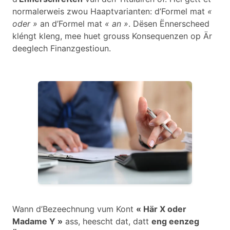
normalerweis zwou Haaptvarianten: d’Formel mat
«
oder »
an d’Formel mat
« an »
. Dësen Ënnerscheed
kléngt kleng, mee huet grouss Konsequenzen op Är
deeglech Finanzgestioun.
Wann d’Bezeechnung vum Kont
« Här X oder
Madame Y »
ass, heescht dat, datt
eng eenzeg