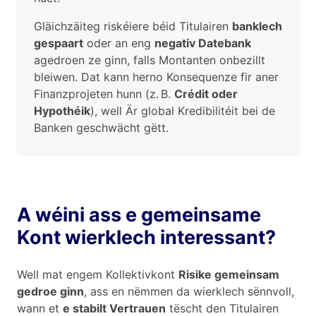
Gläichzäiteg riskéiere béid Titulairen
banklech
gespaart
oder an eng
negativ Datebank
agedroen ze ginn, falls Montanten onbezillt
bleiwen. Dat kann herno Konsequenze fir aner
Finanzprojeten hunn (z. B.
Crédit oder
Hypothéik
), well Är global Kredibilitéit bei de
Banken geschwächt gëtt.
A wéini ass e gemeinsame
Kont wierklech interessant?
Well mat engem Kollektivkont
Risike gemeinsam
gedroe ginn
, ass en nëmmen da wierklech sënnvoll,
wann et
e stabilt Vertrauen
tëscht den Titulairen