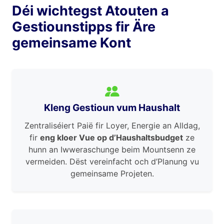
Déi wichtegst Atouten a
Gestiounstipps fir Äre
gemeinsame Kont
Kleng Gestioun vum Haushalt
Zentraliséiert Paië fir Loyer, Energie an Alldag,
fir
eng kloer Vue op d’Haushaltsbudget
ze
hunn an Iwweraschunge beim Mountsenn ze
vermeiden. Dëst vereinfacht och d’Planung vu
gemeinsame Projeten.