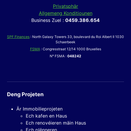
Privatsphär
Allgemeng Konditiounen
Business Zuel :
0459.386.654
SPF Finances
: North Galaxy Towers 33, boulevard du Roi Albert II 1030
Schaerbeek
FSMA
: Congresstraat 12/14 1000 Bruxelles
N° FSMA :
048242
Deng Projeten
Är Immobilieprojeten
Ech kafen en Haus
Ech renovéieren mäin Haus
Ech plënneren