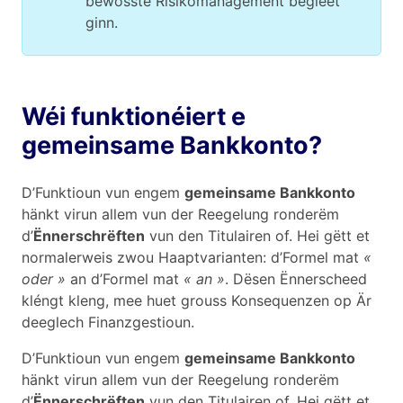
bewosste Risikomanagement begleet
ginn.
Wéi funktionéiert e
gemeinsame Bankkonto?
D’Funktioun vun engem
gemeinsame Bankkonto
hänkt virun allem vun der Reegelung ronderëm
d’
Ënnerschrëften
vun den Titulairen of. Hei gëtt et
normalerweis zwou Haaptvarianten: d’Formel mat
«
oder »
an d’Formel mat
« an »
. Dësen Ënnerscheed
kléngt kleng, mee huet grouss Konsequenzen op Är
deeglech Finanzgestioun.
D’Funktioun vun engem
gemeinsame Bankkonto
hänkt virun allem vun der Reegelung ronderëm
d’
Ënnerschrëften
vun den Titulairen of. Hei gëtt et