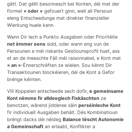
gëtt. Dat gëllt besonnesch bei Konten, déi mat der
Formel
« oder »
gefouert ginn, well all Persoun
eleng Entscheedunge mat direkter finanzieller
Wierkung huele kann.
Wann Dir Iech a Punkto Ausgaben oder Prioritéite
net ëmmer eens
sidd, oder wann eng vun de
Persounen e méi riskante Gestiounsprofil huet, ass
et an de meeschte Fäll méi raisonnabel, e Kont mat
« an »
-Ënnerschrëften ze wielen. Sou kënnt Dir
Transaktiounen blockéieren, déi de Kont a Gefor
brénge kéinten.
Vill Koppelen entscheede sech dofir,
e gemeinsame
Kont nëmme fir alldeeglech Fixkäschten
ze
benotzen, wärend jidderee säin
perséinleche Kont
fir individuell Ausgaben behält. Dës Kombinatioun
bréngt dacks déi néideg
Balance tëscht Autonomie
a Gemeinschaft
an erlaabt, Konflikter a