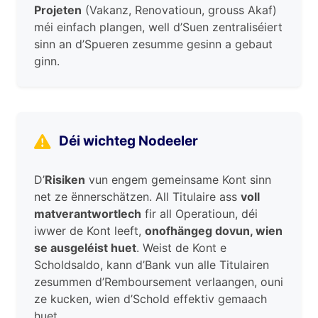
Projeten
(Vakanz, Renovatioun, grouss Akaf)
méi einfach plangen, well d’Suen zentraliséiert
sinn an d’Spueren zesumme gesinn a gebaut
ginn.
Déi wichteg Nodeeler
D’
Risiken
vun engem gemeinsame Kont sinn
net ze ënnerschätzen. All Titulaire ass
voll
matverantwortlech
fir all Operatioun, déi
iwwer de Kont leeft,
onofhängeg dovun, wien
se ausgeléist huet
. Weist de Kont e
Scholdsaldo, kann d’Bank vun alle Titulairen
zesummen d’Remboursement verlaangen, ouni
ze kucken, wien d’Schold effektiv gemaach
huet.