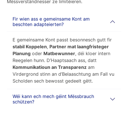
Mëssverständnesser ze limitéieren.
Fir wien ass e gemeinsame Kont am
beschten adapteierten?
E gemeinsame Kont passt besonnesch gutt fir
stabil Koppelen
,
Partner mat laangfristeger
Planung
oder
Matbewunner
, déi kloer intern
Reegelen hunn. D’Haaptsaach ass, datt
Kommunikatioun an Transparenz
am
Virdergrond stinn an d’Belaaschtung am Fall vu
Scholden sech bewosst gedeelt gëtt.
Wéi kann ech mech géint Mëssbrauch
schützen?