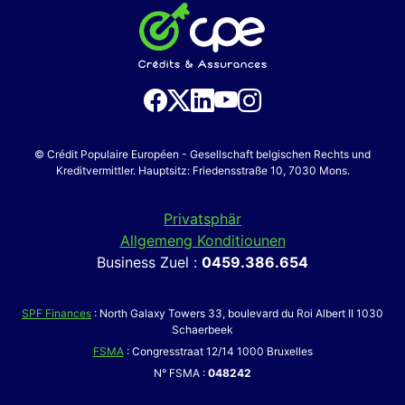
© Crédit Populaire Européen - Gesellschaft belgischen Rechts und
Kreditvermittler. Hauptsitz: Friedensstraße 10, 7030 Mons.
Privatsphär
Allgemeng Konditiounen
Business Zuel :
0459.386.654
SPF Finances
: North Galaxy Towers 33, boulevard du Roi Albert II 1030
Schaerbeek
FSMA
: Congresstraat 12/14 1000 Bruxelles
N° FSMA :
048242