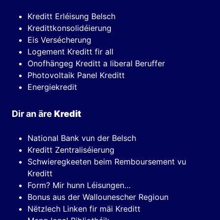
Kreditt Erléisung Belsch
Kredittkonsolidéierung
Eis Versécherung
Logement Kreditt fir all
Onofhängeg Kreditt a liberal Beruffer
Photovoltaik Panel Kreditt
Energiekredit
Dir an äre
Kredit
National Bank vun der Belsch
Kreditt Zentraliséierung
Schwieregkeeten beim Remboursement vu
Kreditt
Form? Mir hunn Léisungen…
Bonus aus der Wallounescher Regioun
Nëtzlech Linken fir mäi Kreditt