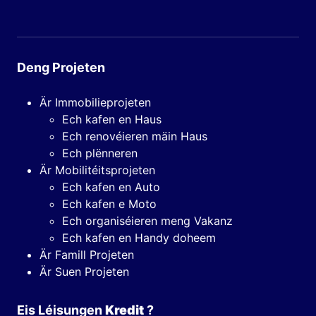
Deng Projeten
Är Immobilieprojeten
Ech kafen en Haus
Ech renovéieren mäin Haus
Ech plënneren
Är Mobilitéitsprojeten
Ech kafen en Auto
Ech kafen e Moto
Ech organiséieren meng Vakanz
Ech kafen en Handy doheem
Är Famill Projeten
Är Suen Projeten
Eis Léisungen
Kredit
?