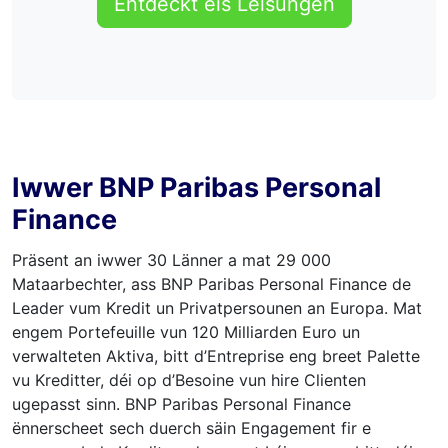
Entdeckt eis Léisungen
Iwwer BNP Paribas Personal
Finance
Präsent an iwwer 30 Länner a mat 29 000
Mataarbechter, ass BNP Paribas Personal Finance de
Leader vum Kredit un Privatpersounen an Europa. Mat
engem Portefeuille vun 120 Milliarden Euro un
verwalteten Aktiva, bitt d’Entreprise eng breet Palette
vu Kreditter, déi op d’Besoine vun hire Clienten
ugepasst sinn. BNP Paribas Personal Finance
ënnerscheet sech duerch säin Engagement fir e