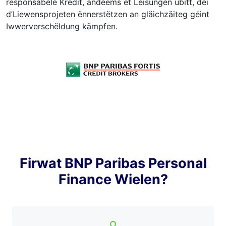
responsabele Kredit, andeems et Léisungen ubitt, déi
d’Liewensprojeten ënnerstëtzen an gläichzäiteg géint
Iwwerverschëldung kämpfen.
Firwat BNP Paribas Personal
Finance Wielen?