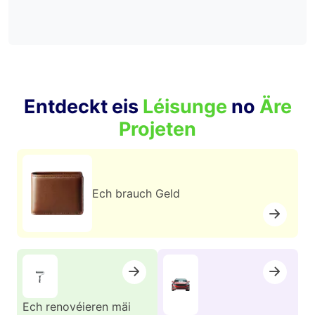
Entdeckt eis
Léisunge
no
Äre
Projeten
Ech brauch Geld
Ech renovéieren mäi