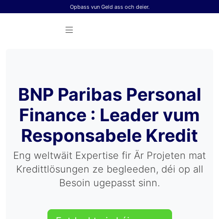
Skip to content
Opbass vun Geld ass och deier.
BNP Paribas Personal
Finance : Leader vum
Responsabele Kredit
Eng weltwäit Expertise fir Är Projeten mat
Kredittlösungen ze begleeden, déi op all
Besoin ugepasst sinn.