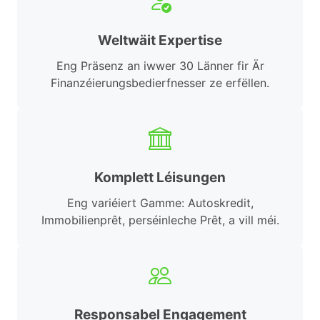
Weltwäit Expertise
Eng Präsenz an iwwer 30 Länner fir Är
Finanzéierungsbedierfnesser ze erfëllen.
Komplett Léisungen
Eng variéiert Gamme: Autoskredit,
Immobilienprêt, perséinleche Prêt, a vill méi.
Responsabel Engagement