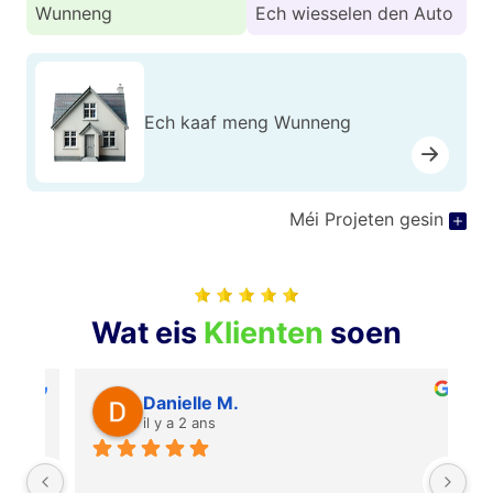
Wunneng
Ech wiesselen den Auto
Ech kaaf meng Wunneng
Méi Projeten gesin
Wat eis
Klienten
soen
Danielle M.
il y a 2 ans
Je