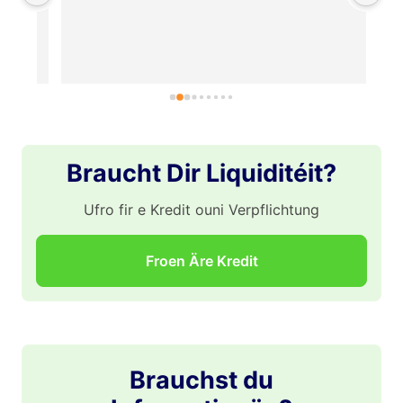
je
mê
po
Re
pr
gr
po
po
Braucht Dir Liquiditéit?
👏
Ufro fir e Kredit ouni Verpflichtung
Froen Äre Kredit
Brauchst du