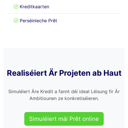
Kreditkaarten
Perséinleche Prêt
Realiséiert Är Projeten ab Haut
Simuléiert Äre Kredit a fannt déi ideal Léisung fir Är
Ambitiounen ze konkretiséieren.
Simuléiert mäi Prêt online