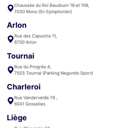
Chaussée du Roi Baudouin 18 et 109,
7030 Mons (St-Symphorien)
Arlon
Rue des Capucins 11,
6700 Arlon
Tournai
Rue du Progrès 4,
7503 Tournai (Parking Negundo Sport)
Charleroi
Rue Vandervelde 76 ,
6041 Gosselies
Liège