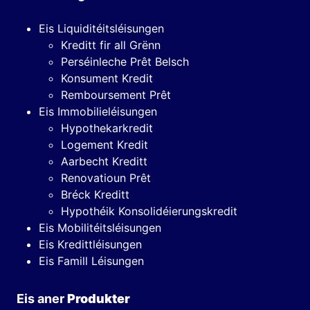
Eis Liquiditéitsléisungen
Kreditt fir all Grënn
Perséinleche Prêt Belsch
Konsument Kredit
Remboursement Prêt
Eis Immobilieléisungen
Hypothekarkredit
Logement Kredit
Aarbecht Kreditt
Renovatioun Prêt
Bréck Kreditt
Hypothéik Konsolidéierungskredit
Eis Mobilitéitsléisungen
Eis Kredittléisungen
Eis Famill Léisungen
Eis aner
Produkter