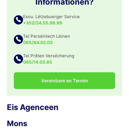
Informationën?
Esou. Lëtzebuerger Service
+352/24.55.99.99
Tel Perséinlech Léinen
065/84.02.03
Tel Prêten Versécherung
065/14.03.85
Vereinbare en Termin
Eis Agenceen
Mons