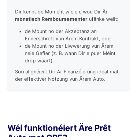
Dir kënnt de Moment wielen, wou Dir Är
monatlech Remboursementer
ufänke wëllt:
de Mount no der Akzeptanz an
Ënnerschrëft vun Ärem Kontrakt, oder
de Mount no der Liwwerung vun Ärem
neie Gefier (z. B. wann Dir e puer Méint
drop waart).
Sou alignéiert Dir Är Finanzéierung ideal mat
der effektiver Notzung vun Ärem Auto.
Wéi funktionéiert Äre Prêt