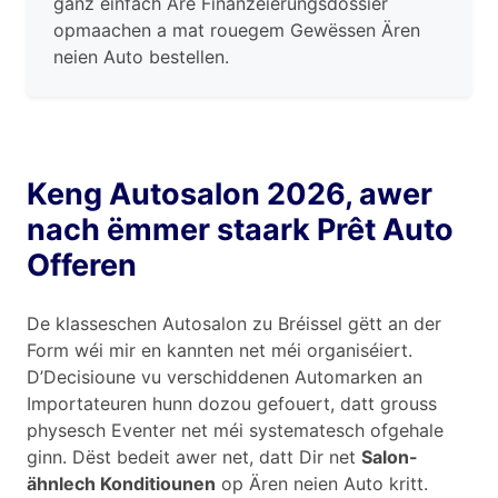
ganz einfach Äre Finanzéierungsdossier
opmaachen a mat rouegem Gewëssen Ären
neien Auto bestellen.
Keng Autosalon 2026, awer
nach ëmmer staark Prêt Auto
Offeren
De klasseschen Autosalon zu Bréissel gëtt an der
Form wéi mir en kannten net méi organiséiert.
D’Decisioune vu verschiddenen Automarken an
Importateuren hunn dozou gefouert, datt grouss
physesch Eventer net méi systematesch ofgehale
ginn. Dëst bedeit awer net, datt Dir net
Salon-
ähnlech Konditiounen
op Ären neien Auto kritt.