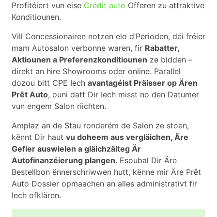
Profitéiert vun eise
Crédit auto
Offeren zu attraktive
Konditiounen.
Vill Concessionairen notzen elo d’Perioden, déi fréier
mam Autosalon verbonne waren, fir
Rabatter,
Aktiounen a Preferenzkonditiounen
ze bidden –
direkt an hire Showrooms oder online. Parallel
dozou bitt CPE Iech
avantagéist Präisser op Ären
Prêt Auto
, ouni datt Dir Iech misst no den Datumer
vun engem Salon riichten.
Amplaz an de Stau ronderëm de Salon ze stoen,
kënnt Dir haut
vu doheem aus vergläichen, Äre
Gefier auswielen a gläichzäiteg Är
Autofinanzéierung plangen
. Esoubal Dir Äre
Bestellbon ënnerschriwwen hutt, kënne mir Äre Prêt
Auto Dossier opmaachen an alles administrativt fir
Iech ofklären.