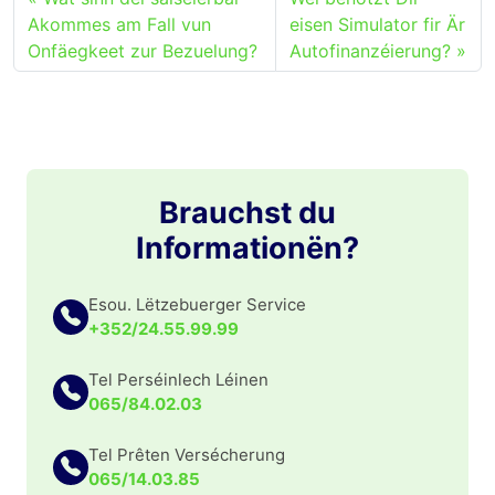
Akommes am Fall vun
eisen Simulator fir Är
Onfäegkeet zur Bezuelung?
Autofinanzéierung?
Brauchst du
Informationën?
Esou. Lëtzebuerger Service
+352/24.55.99.99
Tel Perséinlech Léinen
065/84.02.03
Tel Prêten Versécherung
065/14.03.85