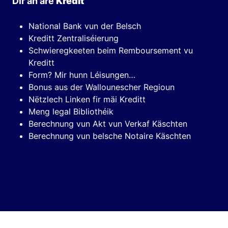
Dir an äre
Kredit
National Bank vun der Belsch
Kreditt Zentraliséierung
Schwieregkeeten beim Remboursement vu
Kreditt
Form? Mir hunn Léisungen…
Bonus aus der Wallounescher Regioun
Nëtzlech Linken fir mäi Kreditt
Meng legal Bibliothéik
Berechnung vun Akt vun Verkaf Käschten
Berechnung vun belsche Notaire Käschten