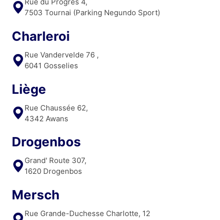
Rue du Progrès 4,
7503 Tournai (Parking Negundo Sport)
Charleroi
Rue Vandervelde 76 ,
6041 Gosselies
Liège
Rue Chaussée 62,
4342 Awans
Drogenbos
Grand' Route 307,
1620 Drogenbos
Mersch
Rue Grande-Duchesse Charlotte, 12