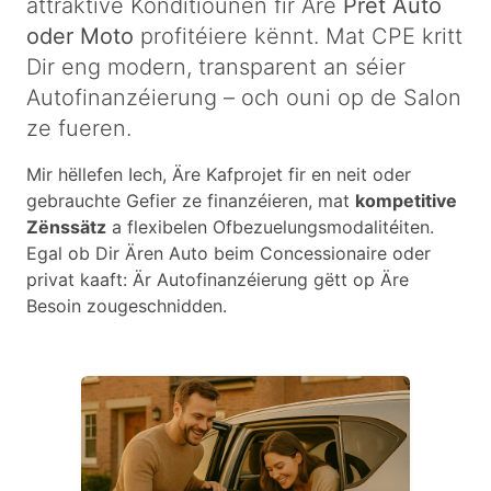
attraktive Konditiounen fir Äre
Prêt Auto
oder Moto
profitéiere kënnt. Mat CPE kritt
Dir eng modern, transparent an séier
Autofinanzéierung – och ouni op de Salon
ze fueren.
Mir hëllefen Iech, Äre Kafprojet fir en neit oder
gebrauchte Gefier ze finanzéieren, mat
kompetitive
Zënssätz
a flexibelen Ofbezuelungsmodalitéiten.
Egal ob Dir Ären Auto beim Concessionaire oder
privat kaaft: Är Autofinanzéierung gëtt op Äre
Besoin zougeschnidden.