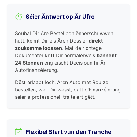
Séier Äntwert op Är Ufro
Soubal Dir Äre Bestellbon ënnerschriwwen
hutt, kënnt Dir eis Ären Dossier
direkt
zoukomme loossen
. Mat de richtege
Dokumenter kritt Dir normalerweis
bannent
24 Stonnen
eng éischt Decisioun fir Är
Autofinanzéierung.
Dëst erlaabt Iech, Ären Auto mat Rou ze
bestellen, well Dir wësst, datt d’Finanzéierung
séier a professionell traitéiert gëtt.
Flexibel Start vun den Tranche