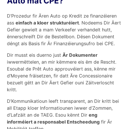
Auto mat CPE?
D’Prozedur fir Ären Auto op Kredit ze finanzéieren
ass
einfach a kloer strukturéiert
. Nodeems Dir Äert
Gefier gewielt a mam Verkeefer verhandelt hutt,
ënnerschreift Dir de Bestellbon. Dësen Dokument
déngt als Basis fir Är Finanzéierungsufro bei CPE.
Dir musst eis duerno just
Är Dokumenter
iwwermëttelen, an mir këmmere eis ëm de Rescht.
Esoubal de Prêt Auto approuvéiert ass, kënne mir
d’Moyene fräisetzen, fir datt Äre Concessionaire
bezuelt gëtt an Dir Äert Gefier ouni Zäitverloscht
kritt.
D’Kommunikatioun leeft transparent, an Dir kritt bei
all Etapp kloer Informatiounen iwwer d’Zommen,
d’Lafzäit an de TAEG. Esou kënnt Dir
eng
informéiert a responsabel Entscheedung
fir Är
Mobilitéit treffen.