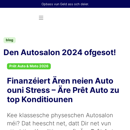
Skip to content
Opbass vun Geld ass och deier.
blog
Den Autosalon 2024 ofgesot!
Prêt Auto & Moto 2026
Finanzéiert Ären neien Auto
ouni Stress – Äre Prêt Auto zu
top Konditiounen
Kee klassesche physeschen Autosalon
méi? Dat heescht net, datt Dir net vun