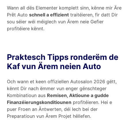
Wann all dës Elementer komplett sinn, kënne mir Äre
Prêt Auto
schnell a effizient
traitéieren, fir datt Dir
sou séier wéi méiglech vun Ärem neie Gefier
profitéiere kënnt.
Praktesch Tipps ronderëm de
Kaf vun Ärem neien Auto
Och wann et keen offiziellen Autosalon 2026 gëtt,
kënnt Dir nach ëmmer vun enger gënschteger
Kombinatioun aus
Remisen, Aktioune a gudde
Finanzéierungskonditiounen
profitéieren. Hei e
puer Froen an Äntwerten, déi Iech bei der
Preparatioun vun Ärem Projet hëllefen.