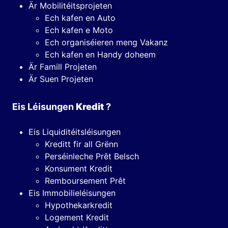
Är Mobilitéitsprojeten
Ech kafen en Auto
Ech kafen e Moto
Ech organiséieren meng Vakanz
Ech kafen en Handy doheem
Är Famill Projeten
Är Suen Projeten
Eis Léisungen
Kredit
?
Eis Liquiditéitsléisungen
Kreditt fir all Grënn
Perséinleche Prêt Belsch
Konsument Kredit
Remboursement Prêt
Eis Immobilieléisungen
Hypothekarkredit
Logement Kredit