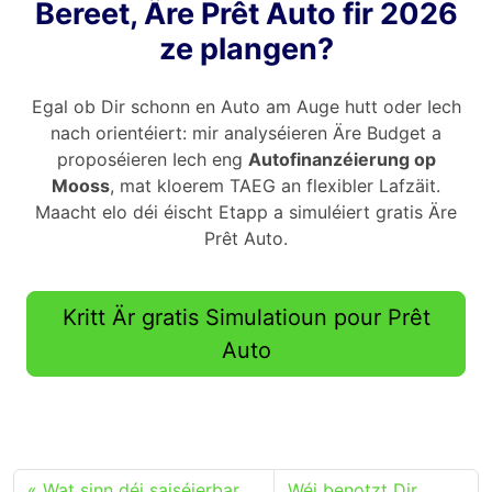
Bereet, Äre Prêt Auto fir 2026
ze plangen?
Egal ob Dir schonn en Auto am Auge hutt oder Iech
nach orientéiert: mir analyséieren Äre Budget a
proposéieren Iech eng
Autofinanzéierung op
Mooss
, mat kloerem TAEG an flexibler Lafzäit.
Maacht elo déi éischt Etapp a simuléiert gratis Äre
Prêt Auto.
Kritt Är gratis Simulatioun pour Prêt
Auto
Wat sinn déi saiséierbar
Wéi benotzt Dir