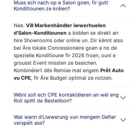
Muss ech nach op e Salon goen, fir gutt
Konditiounen ze kréien?
Nee.
Vill Markenhändler iwwerhuelen
d’Salon-Konditiounen
a bidden se direkt an
hire Showrooms oder online un. Dir kënnt also
bei Äre lokale Concessionaire goen a no de
spezielle Konditioune fir 2026 froen, ouni e
grousst Event missten ze besichen.
Kombinéiert dës Remise mat engem
Prêt Auto
vu CPE
, fir Äre Budget optimal ze notzen.
Wéini soll ech CPE kontaktéieren an wéi eng
Roll spillt de Bestellbon?
Wat wann d’Liwwerung vun mengem Gefier
verspéit ass?