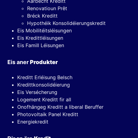
Aarbecht Kreditt
Renovatioun Prêt
Bréck Kreditt
Hypothéik Konsolidéierungskredit
Eis Mobilitéitsléisungen
Eis Kredittléisungen
Eis Famill Léisungen
Eis aner
Produkter
Kreditt Erléisung Belsch
Kredittkonsolidéierung
Eis Versécherung
Logement Kreditt fir all
Onofhängeg Kreditt a liberal Beruffer
Photovoltaik Panel Kreditt
Energiekredit