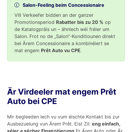
Salon-Feeling beim Concessionaire
Vill Verkeefer bidden an der ganzer
Promotionsperiod
Rabatter bis zu 20 %
op
de Katalogpräis un – ähnlech wéi fréier um
Salon. Frot no de „Salon“-Konditiounen direkt
bei Ärem Concessionaire a kombinéiert se
mat engem
Prêt Auto vu CPE
.
Är Virdeeler mat engem Prêt
Auto bei CPE
Mir begleeden Iech vu vum éischte Kontakt bis zur
Ausbezuelung vun Ärem Prêt. Eist Zil:
eng einfach,
séier a sécher Finanzéierung
fir Ären Auto oder Är