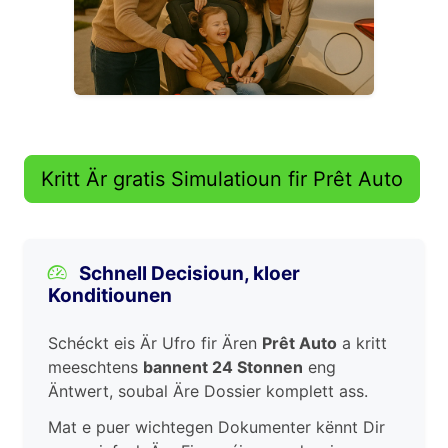
Kritt Är gratis Simulatioun fir Prêt Auto
Schnell Decisioun, kloer
Konditiounen
Schéckt eis Är Ufro fir Ären
Prêt Auto
a kritt
meeschtens
bannent 24 Stonnen
eng
Äntwert, soubal Äre Dossier komplett ass.
Mat e puer wichtegen Dokumenter kënnt Dir