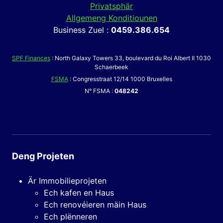
Privatsphär
Allgemeng Konditiounen
Business Zuel :
0459.386.654
SPF Finances
: North Galaxy Towers 33, boulevard du Roi Albert II 1030
Schaerbeek
FSMA
: Congresstraat 12/14 1000 Bruxelles
N° FSMA :
048242
Deng Projeten
Är Immobilieprojeten
Ech kafen en Haus
Ech renovéieren mäin Haus
Ech plënneren