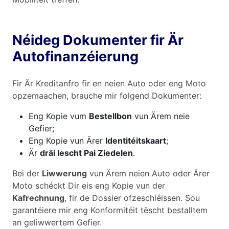
Néideg Dokumenter fir Är
Autofinanzéierung
Fir Är Kreditanfro fir en neien Auto oder eng Moto
opzemaachen, brauche mir folgend Dokumenter:
Eng Kopie vum
Bestellbon
vun Ärem neie
Gefier;
Eng Kopie vun Ärer
Identitéitskaart
;
Är
dräi lescht Pai Ziedelen
.
Bei der
Liwwerung
vun Ärem neien Auto oder Ärer
Moto schéckt Dir eis eng Kopie vun der
Kafrechnung
, fir de Dossier ofzeschléissen. Sou
garantéiere mir eng Konformitéit tëscht bestalltem
an geliwwertem Gefier.