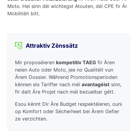
Moto. Hei sinn déi wichtegst Atouten, déi CPE fir Är
Mobilitéit bitt.
Attraktiv Zënssätz
Mir proposéieren
kompetitiv TAEG
fir Ären
neien Auto oder Moto, jee no Qualitéit vun
Ärem Dossier. Während Promotionsperioden
kënnen eis Tariffer nach méi
avantagéist
sinn,
fir datt Äre Projet nach méi bezuelbar gëtt.
Esou kënnt Dir Äre Budget respektéieren, ouni
op Komfort oder Sécherheet bei Ärem Gefier
ze verzichten.