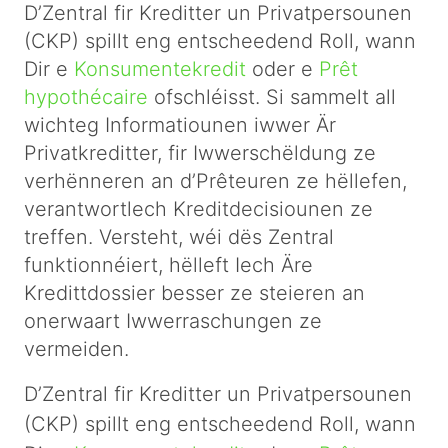
D’Zentral fir Kreditter un Privatpersounen
(CKP) spillt eng entscheedend Roll, wann
Dir e
Konsumentekredit
oder e
Prêt
hypothécaire
ofschléisst. Si sammelt all
wichteg Informatiounen iwwer Är
Privatkreditter, fir Iwwerschëldung ze
verhënneren an d’Prêteuren ze hëllefen,
verantwortlech Kreditdecisiounen ze
treffen. Versteht, wéi dës Zentral
funktionnéiert, hëlleft Iech Äre
Kredittdossier besser ze steieren an
onerwaart Iwwerraschungen ze
vermeiden.
D’Zentral fir Kreditter un Privatpersounen
(CKP) spillt eng entscheedend Roll, wann