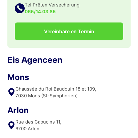
Tel Prêten Versécherung
065/14.03.85
Vereinbare en Termin
Eis Agenceen
Mons
Chaussée du Roi Baudouin 18 et 109,
7030 Mons (St-Symphorien)
Arlon
Rue des Capucins 11,
6700 Arlon