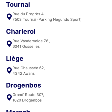
Tournai
Rue du Progrès 4,
7503 Tournai (Parking Negundo Sport)
Charleroi
Rue Vandervelde 76 ,
6041 Gosselies
Liège
Rue Chaussée 62,
4342 Awans
Drogenbos
Grand' Route 307,
1620 Drogenbos