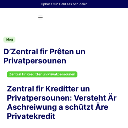
Skip to content
Opbass vun Geld ass och deier.
blog
D’Zentral fir Prêten un
Privatpersounen
Zentral fir Kreditter un Privatpersounen
Zentral fir Kreditter un
Privatpersounen: Versteht Är
Aschreiwung a schützt Äre
Privatekredit