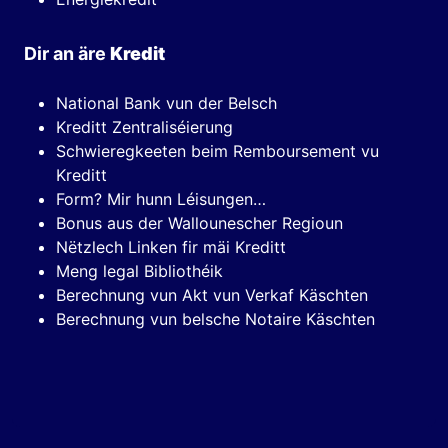
Dir an äre
Kredit
National Bank vun der Belsch
Kreditt Zentraliséierung
Schwieregkeeten beim Remboursement vu
Kreditt
Form? Mir hunn Léisungen…
Bonus aus der Wallounescher Regioun
Nëtzlech Linken fir mäi Kreditt
Meng legal Bibliothéik
Berechnung vun Akt vun Verkaf Käschten
Berechnung vun belsche Notaire Käschten