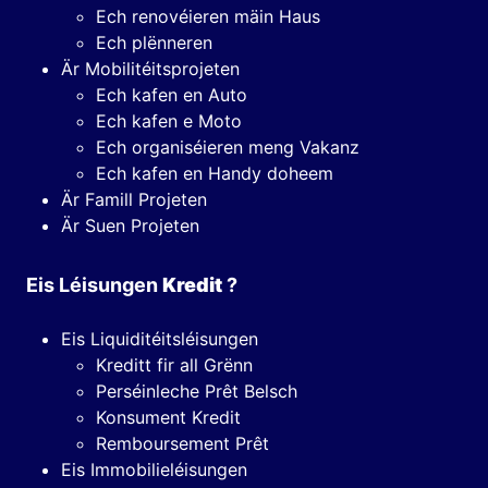
Ech renovéieren mäin Haus
Ech plënneren
Är Mobilitéitsprojeten
Ech kafen en Auto
Ech kafen e Moto
Ech organiséieren meng Vakanz
Ech kafen en Handy doheem
Är Famill Projeten
Är Suen Projeten
Eis Léisungen
Kredit
?
Eis Liquiditéitsléisungen
Kreditt fir all Grënn
Perséinleche Prêt Belsch
Konsument Kredit
Remboursement Prêt
Eis Immobilieléisungen