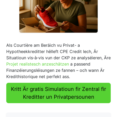
Als Courtière am Beräich vu Privat- a
Hypotheekkreditter hëlleft CPE Credit Iech, Är
Situatioun vis‑à‑vis vun der CKP ze analyséieren, Äre
Projet realistesch anzeschätzen
a passend
Finanzéierungsléisungen ze fannen – och wann Är
Kredithistorique net perfekt ass.
Kritt Är gratis Simulatioun fir Zentral fir
Kreditter un Privatpersounen