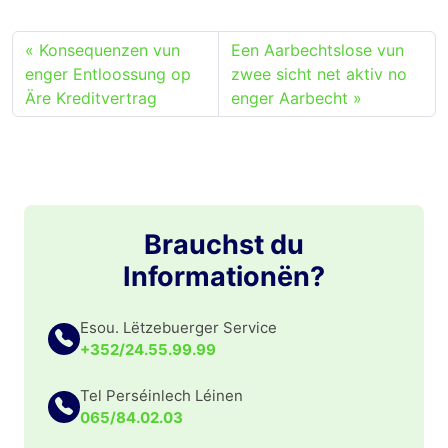
Konsequenzen vun
Een Aarbechtslose vun
enger Entloossung op
zwee sicht net aktiv no
Äre Kreditvertrag
enger Aarbecht
Brauchst du
Informationën?
Esou. Lëtzebuerger Service
+352/24.55.99.99
Tel Perséinlech Léinen
065/84.02.03