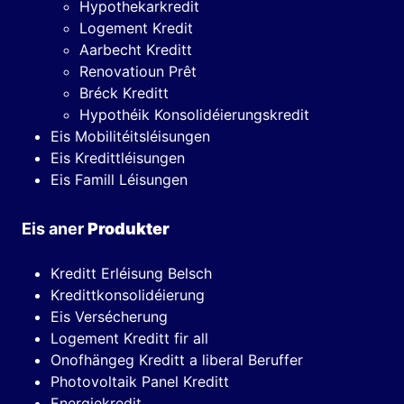
Hypothekarkredit
Logement Kredit
Aarbecht Kreditt
Renovatioun Prêt
Bréck Kreditt
Hypothéik Konsolidéierungskredit
Eis Mobilitéitsléisungen
Eis Kredittléisungen
Eis Famill Léisungen
Eis aner
Produkter
Kreditt Erléisung Belsch
Kredittkonsolidéierung
Eis Versécherung
Logement Kreditt fir all
Onofhängeg Kreditt a liberal Beruffer
Photovoltaik Panel Kreditt
Energiekredit