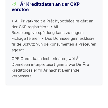
Är Kredittdaten an der CKP
verstoe
• All Privatkredit a Prêt hypothécaire gëtt an
der CKP registréiert. • All
Bezuelungsverspéidung kann zu engem
Fichage féieren. • Dës Donnéeë ginn exklusiv
fir de Schutz vun de Konsumenten a Prêteuren
agesat.
CPE Credit kann Iech erklären, wéi Är
Donnéeën interpretéiert ginn a wéi Dir Äre
Kredittdossier fir Är nächst Demande
verbessert.