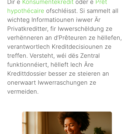
Dir e
Konsumentekredit
oder e
Prêt
hypothécaire
ofschléisst. Si sammelt all
wichteg Informatiounen iwwer Är
Privatkreditter, fir Iwwerschëldung ze
verhënneren an d’Prêteuren ze hëllefen,
verantwortlech Kreditdecisiounen ze
treffen. Versteht, wéi dës Zentral
funktionnéiert, hëlleft Iech Äre
Kredittdossier besser ze steieren an
onerwaart Iwwerraschungen ze
vermeiden.