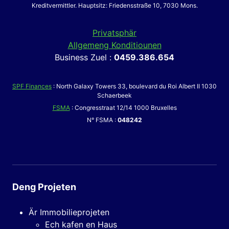
Kreditvermittler. Hauptsitz: Friedensstraße 10, 7030 Mons.
Privatsphär
Allgemeng Konditiounen
Business Zuel :
0459.386.654
SPF Finances
: North Galaxy Towers 33, boulevard du Roi Albert II 1030
Schaerbeek
FSMA
: Congresstraat 12/14 1000 Bruxelles
N° FSMA :
048242
Deng Projeten
Är Immobilieprojeten
Ech kafen en Haus